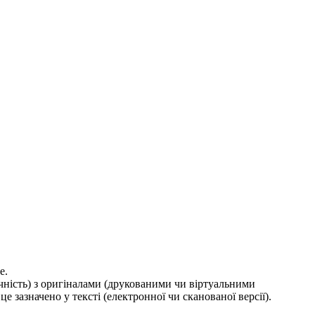
е.
ичність) з оригіналами (друкованими чи віртуальними
е зазначено у тексті (електронної чи сканованої версії).