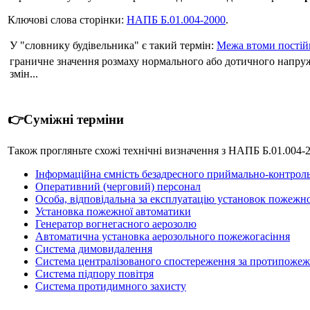
Ключові слова сторінки:
НАПБ Б.01.004-2000
.
У "словнику будівельника" є такий термін:
Межа втоми постій
граничне значення розмаху нормального або дотичного напруж
змін...
👉Суміжні терміни
Також прогляньте схожі технічні визначення з НАПБ Б.01.004
Інформаційна ємність безадресного приймально-контро
Оперативний (черговий) персонал
Особа, відповідальна за експлуатацію установок пожежно
Установка пожежної автоматики
Генератор вогнегасного аерозолю
Автоматична установка аерозольного пожежогасіння
Система димовидалення
Система централізованого спостереження за протипожеж
Система підпору повітря
Система протидимного захисту