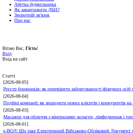
Абетка будівельника
Як завантажити ДБН?
Зворотній зв'язок
Про нас
Вітаю Вас
,
Гість
!
Вхід
Вхід на сайт
Статті
[2026-08-05]
Реєстр боржників: як перевірити заборгованості фізичних осіб 
[2026-08-04]
Подібні компанії: як знаходити нових клієнтів і конкурентів н
[2026-08-03]
Масажер для обличчя з мінералами: колаген, лімфодренаж і то
[2026-08-01]
е-ВОД: Що таке Електронний Військово-Обліковий Документ т