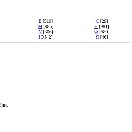
Е
[519]
Є
[29]
М
[985]
Н
[981]
У
[306]
Ф
[580]
Ю
[42]
Я
[46]
їни.