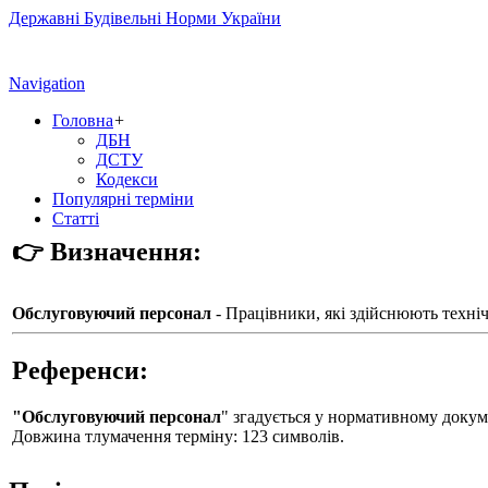
Державні Будівельні Норми України
Navigation
Головна
+
ДБН
ДСТУ
Кодекси
Популярні терміни
Статті
👉 Визначення:
Обслуговуючий персонал
- Працівники, які здійснюють техні
Референси:
"Обслуговуючий персонал
" згадується у нормативному доку
Довжина тлумачення терміну: 123 символів.