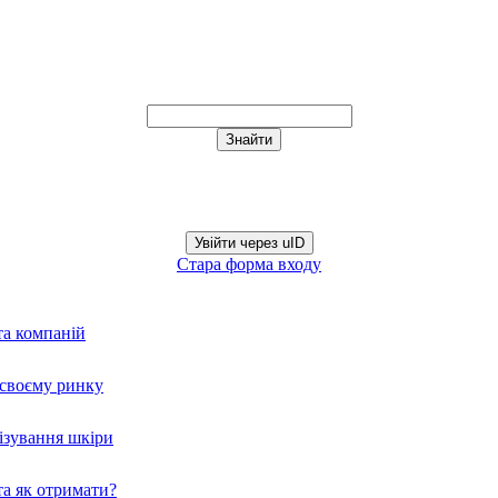
Увійти через uID
Стара форма входу
та компаній
а своєму ринку
нізування шкіри
а як отримати?