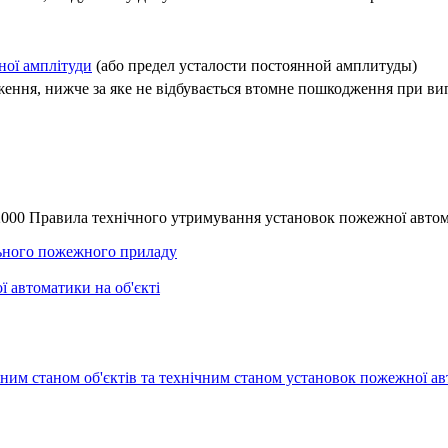
ної амплітуди
(або предел усталости постоянной амплитуды)
ення, нижче за яке не відбувається втомне пошкодження при ви
-2000 Правила технічного утримування установок пожежної авто
льного пожежного приладу
ї автоматики на об'єкті
ним станом об'єктів та технічним станом установок пожежної а