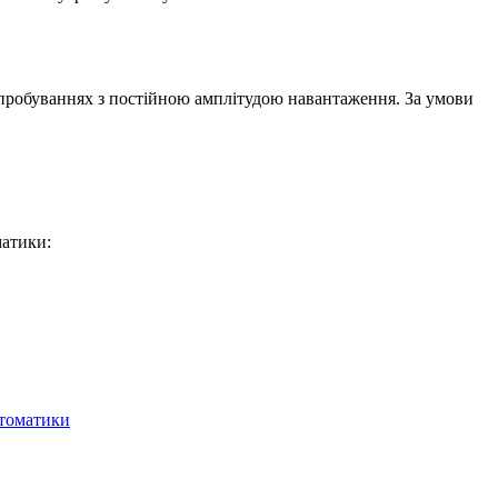
пробуваннях з постійною амплітудою навантаження. За умови
матики:
втоматики