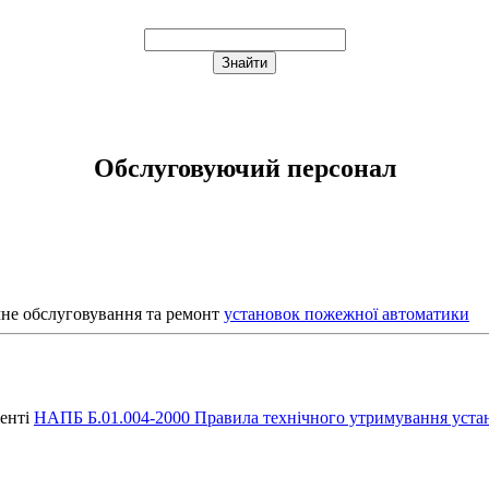
Обслуговуючий персонал
чне обслуговування та ремонт
установок пожежної автоматики
менті
НАПБ Б.01.004-2000 Правила технічного утримування уста