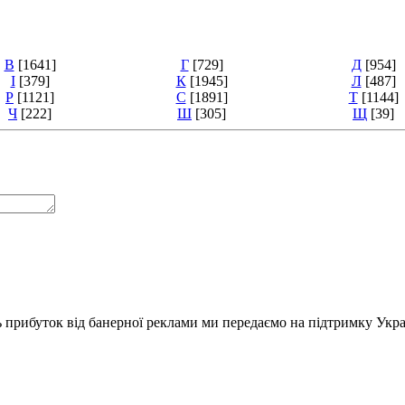
В
[1641]
Г
[729]
Д
[954]
І
[379]
К
[1945]
Л
[487]
Р
[1121]
С
[1891]
Т
[1144]
Ч
[222]
Ш
[305]
Щ
[39]
ь прибуток від банерної реклами ми передаємо на підтримку Укра