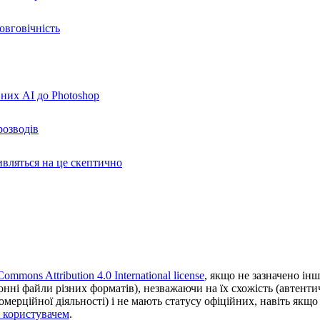
овговічність
вних AI до Photoshop
розводів
ивляться на це скептично
Commons Attribution 4.0 International license
, якщо не зазначено інш
ронні файли різних форматів), незважаючи на їх схожість (автент
ерційної діяльності) і не мають статусу офіційних, навіть якщо ц
з користувачем
.