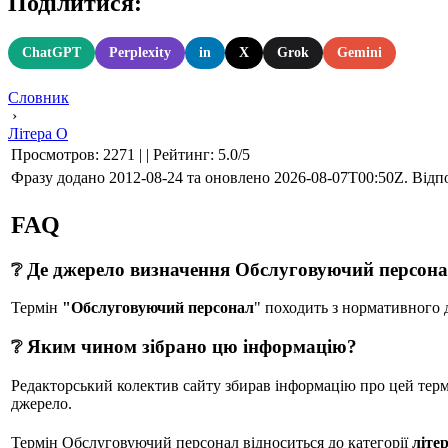
Поділитися:
ChatGPT
Perplexity
in
X
Grok
Gemini
Словник
›
Літера О
Просмотров
:
2271
|
|
Рейтинг
:
5.0
/
5
Фразу додано 2012-08-24 та оновлено
2026-08-07T00:50Z
. Відп
FAQ
❔ Де джерело визначення Обслуговуючий персон
Термін
"Обслуговуючий персонал
" походить з нормативного
❔ Яким чином зібрано цю інформацію?
Редакторський колектив сайту збирав інформацію про цей термін
джерело.
Термін Обслуговуючий персонал відноситься до категорії
літе