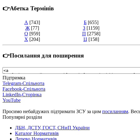
👉Абетка Термінів
А
[743]
Б
[655]
Ж
[77]
З
[1159]
О
[959]
П
[2758]
Х
[204]
Ц
[158]
👉Посилання для поширення
Підтримка
Telegram-Спільнота
Facebook-Спільнота
LinkedIn-Сторінка
YouTube
Просимо небайдужих підтримати ЗСУ за цим
посиланням
. Вес
Популярні розділи
ДБН, ДСТУ, ГОСТ, СНиП України
Каталог Нормативів
Дерево Нормативів