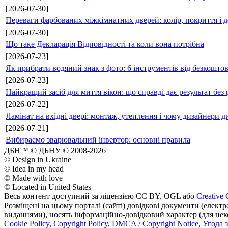
[2026-07-30]
Переваги фарбованих міжкімнатних дверей: колір, покриття і д
[2026-07-30]
Що таке Декларація Відповідності та коли вона потрібна
[2026-07-23]
Як прибрати водяний знак з фото: 6 інструментів від безкошто
[2026-07-23]
Найкращий засіб для миття вікон: що справді дає результат без 
[2026-07-22]
Ламінат на вхідні двері: монтаж, утеплення і чому дизайнери д
[2026-07-21]
Вибираємо зварювальний інвертор: основні правила
ДБН™ © ДБНУ © 2008-2026
© Design in Ukraine
© Idea in my head
© Made with love
© Located in United States
Весь контент доступний за ліцензією CC BY, OGL або
Creative 
Розміщені на цьому порталі (сайті) довідкові документи (елект
виданнями), носять інформаційно-довідковий характер (для неком
Cookie Policy
,
Copyright Policy
,
DMCA / Copyright Notice
,
Угода 