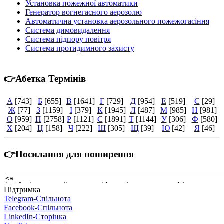
Установка пожежної автоматики
Генератор вогнегасного аерозолю
Автоматична установка аерозольного пожежогасіння
Система димовидалення
Система підпору повітря
Система протидимного захисту
👉Абетка Термінів
А
[743]
Б
[655]
В
[1641]
Г
[729]
Д
[954]
Е
[519]
Є
[29]
Ж
[77]
З
[1159]
І
[379]
К
[1945]
Л
[487]
М
[985]
Н
[981]
О
[959]
П
[2758]
Р
[1121]
С
[1891]
Т
[1144]
У
[306]
Ф
[580]
Х
[204]
Ц
[158]
Ч
[222]
Ш
[305]
Щ
[39]
Ю
[42]
Я
[46]
👉Посилання для поширення
Підтримка
Telegram-Спільнота
Facebook-Спільнота
LinkedIn-Сторінка