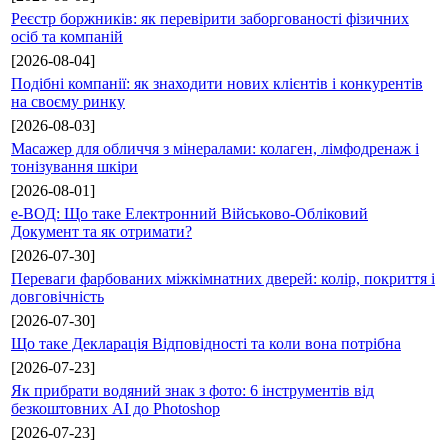
Реєстр боржників: як перевірити заборгованості фізичних
осіб та компаній
[2026-08-04]
Подібні компанії: як знаходити нових клієнтів і конкурентів
на своєму ринку
[2026-08-03]
Масажер для обличчя з мінералами: колаген, лімфодренаж і
тонізування шкіри
[2026-08-01]
е-ВОД: Що таке Електронний Військово-Обліковий
Документ та як отримати?
[2026-07-30]
Переваги фарбованих міжкімнатних дверей: колір, покриття і
довговічність
[2026-07-30]
Що таке Декларація Відповідності та коли вона потрібна
[2026-07-23]
Як прибрати водяний знак з фото: 6 інструментів від
безкоштовних AI до Photoshop
[2026-07-23]