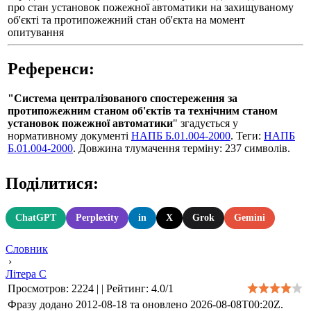
про стан установок пожежної автоматики на захищуваному
об'єкті та протипожежний стан об'єкта на момент
опитування
Референси:
"Система централізованого спостереження за
протипожежним станом об'єктів та технічним станом
установок пожежної автоматики
" згадується у
нормативному документі
НАПБ Б.01.004-2000
. Теги:
НАПБ
Б.01.004-2000
. Довжина тлумачення терміну: 237 символів.
Поділитися:
ChatGPT
Perplexity
in
X
Grok
Gemini
Словник
›
Літера С
Просмотров
:
2224
|
|
Рейтинг
:
4.0
/
1
Фразу додано 2012-08-18 та оновлено
2026-08-08T00:20Z
.