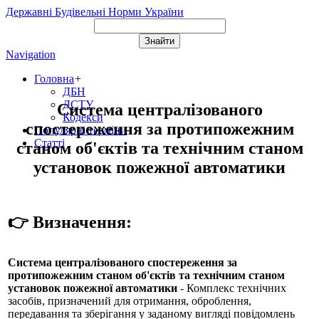
Державні Будівельні Норми України
Navigation
Головна
+
ДБН
ДСТУ
Система централізованого
Кодекси
спостереження за протипожежним
Популярні терміни
Статті
станом об'єктів та технічним станом
установок пожежної автоматики
👉 Визначення:
Система централізованого спостереження за
протипожежним станом об'єктів та технічним станом
установок пожежної автоматики
- Комплекс технічних
засобів, призначений для отримання, оброблення,
передавання та зберігання у заданому вигляді повідомлень