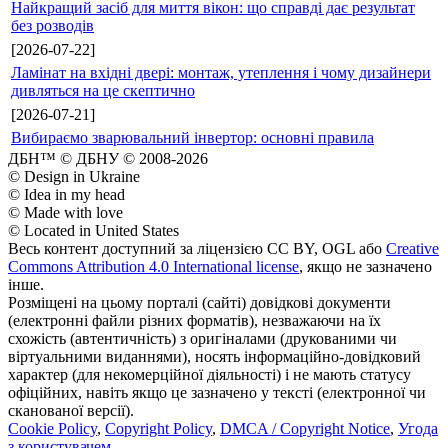
Найкращий засіб для миття вікон: що справді дає результат
без розводів
[2026-07-22]
Ламінат на вхідні двері: монтаж, утеплення і чому дизайнери
дивляться на це скептично
[2026-07-21]
Вибираємо зварювальний інвертор: основні правила
ДБН™ © ДБНУ © 2008-2026
© Design in Ukraine
© Idea in my head
© Made with love
© Located in United States
Весь контент доступний за ліцензією CC BY, OGL або
Creative
Commons Attribution 4.0 International license
, якщо не зазначено
інше.
Розміщені на цьому порталі (сайті) довідкові документи
(електронні файли різних форматів), незважаючи на їх
схожість (автентичність) з оригіналами (друкованими чи
віртуальними виданнями), носять інформаційно-довідковий
характер (для некомерційної діяльності) і не мають статусу
офіційних, навіть якщо це зазначено у тексті (електронної чи
сканованої версії).
Cookie Policy
,
Copyright Policy
,
DMCA / Copyright Notice
,
Угода
з користувачем
.