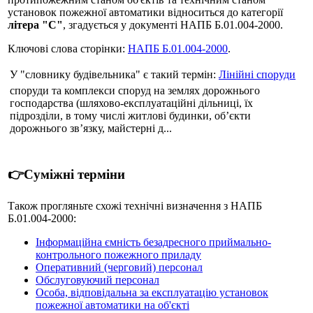
установок пожежної автоматики відноситься до категорії
літера "С"
, згадується у документі НАПБ Б.01.004-2000.
Ключові слова сторінки:
НАПБ Б.01.004-2000
.
У "словнику будівельника" є такий термін:
Лінійні споруди
споруди та комплекси споруд на землях дорожнього
господарства (шляхово-експлуатаційні дільниці, їх
підрозділи, в тому числі житлові будинки, об’єкти
дорожнього зв’язку, майстерні д...
👉Суміжні терміни
Також прогляньте схожі технічні визначення з НАПБ
Б.01.004-2000:
Інформаційна ємність безадресного приймально-
контрольного пожежного приладу
Оперативний (черговий) персонал
Обслуговуючий персонал
Особа, відповідальна за експлуатацію установок
пожежної автоматики на об'єкті