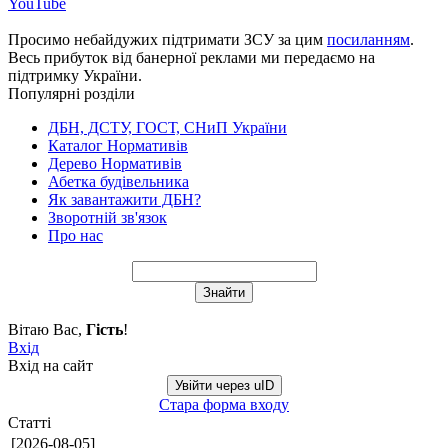
YouTube
Просимо небайдужих підтримати ЗСУ за цим
посиланням
.
Весь прибуток від банерної реклами ми передаємо на
підтримку України.
Популярні розділи
ДБН, ДСТУ, ГОСТ, СНиП України
Каталог Нормативів
Дерево Нормативів
Абетка будівельника
Як завантажити ДБН?
Зворотній зв'язок
Про нас
Вітаю Вас
,
Гість
!
Вхід
Вхід на сайт
Увійти через uID
Стара форма входу
Статті
[2026-08-05]