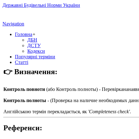
Державні Будівельні Норми України
Navigation
Головна
+
ДБН
ДСТУ
Кодекси
Популярні терміни
Статті
👉 Визначення:
Контроль повноти
(або
Контроль полноты
) - Перевіркананаяв
Контроль полноты
- (Проверка на наличие необходимых данн
Англійською термін перекладається, як
'Completeness check'
.
Референси: