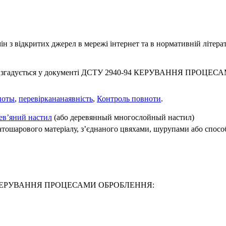
 з відкритих джерел в мережі інтернет та в нормативній літерат
, згадується у документі ДСТУ 2940-94 КЕРУВАННЯ ПРОЦЕСА
ноты
,
перевіркананаявність
,
Контроль повноти
.
ев’яний настил
(або деревянный многослойный настил)
атошарового матеріалу, з’єднаного цвяхами, шурупами або спосо
40-94 КЕРУВАННЯ ПРОЦЕСАМИ ОБРОБЛЕННЯ: