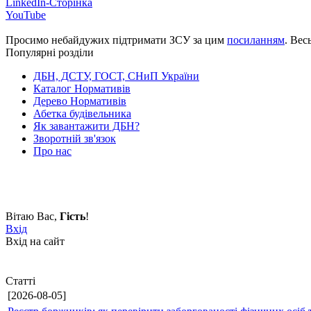
LinkedIn-Сторінка
YouTube
Просимо небайдужих підтримати ЗСУ за цим
посиланням
. Вес
Популярні розділи
ДБН, ДСТУ, ГОСТ, СНиП України
Каталог Нормативів
Дерево Нормативів
Абетка будівельника
Як завантажити ДБН?
Зворотній зв'язок
Про нас
Вітаю Вас
,
Гість
!
Вхід
Вхід на сайт
Статті
[2026-08-05]