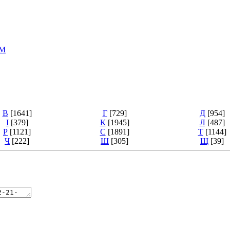
ТМ
В
[1641]
Г
[729]
Д
[954]
І
[379]
К
[1945]
Л
[487]
Р
[1121]
С
[1891]
Т
[1144]
Ч
[222]
Ш
[305]
Щ
[39]