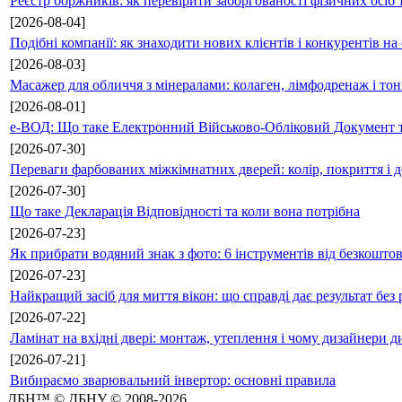
Реєстр боржників: як перевірити заборгованості фізичних осіб 
[2026-08-04]
Подібні компанії: як знаходити нових клієнтів і конкурентів н
[2026-08-03]
Масажер для обличчя з мінералами: колаген, лімфодренаж і то
[2026-08-01]
е-ВОД: Що таке Електронний Військово-Обліковий Документ т
[2026-07-30]
Переваги фарбованих міжкімнатних дверей: колір, покриття і д
[2026-07-30]
Що таке Декларація Відповідності та коли вона потрібна
[2026-07-23]
Як прибрати водяний знак з фото: 6 інструментів від безкошто
[2026-07-23]
Найкращий засіб для миття вікон: що справді дає результат без 
[2026-07-22]
Ламінат на вхідні двері: монтаж, утеплення і чому дизайнери д
[2026-07-21]
Вибираємо зварювальний інвертор: основні правила
ДБН™ © ДБНУ © 2008-2026