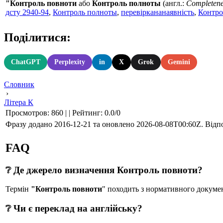
"Контроль повноти
або
Контроль полноты
(англ.:
Completene
дсту 2940-94
,
Контроль полноты
,
перевіркананаявність
,
Контро
Поділитися:
ChatGPT
Perplexity
in
X
Grok
Gemini
Словник
›
Літера К
Просмотров
:
860
|
|
Рейтинг
:
0.0
/
0
Фразу додано 2016-12-21 та оновлено
2026-08-08T00:60Z
. Відп
FAQ
❔ Де джерело визначення Контроль повноти?
Термін
"Контроль повноти
" походить з нормативного до
❔ Чи є переклад на англійську?