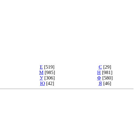
Е
[519]
Є
[29]
М
[985]
Н
[981]
У
[306]
Ф
[580]
Ю
[42]
Я
[46]