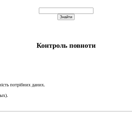
Контроль повноти
ність потрібних даних.
ых).