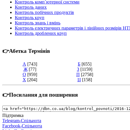
Контроль комп`ютерної системи
Контроль даних
Контроль побічних продуктів
Контроль круп
Контроль знань і вмінь
Контроль електричних параметрів і лінійних розмірів Н
Контроль дроблених круп
👉Абетка Термінів
А
[743]
Б
[655]
Ж
[77]
З
[1159]
О
[959]
П
[2758]
Х
[204]
Ц
[158]
👉Посилання для поширення
Підтримка
Telegram-Спільнота
Facebook-Спільнота