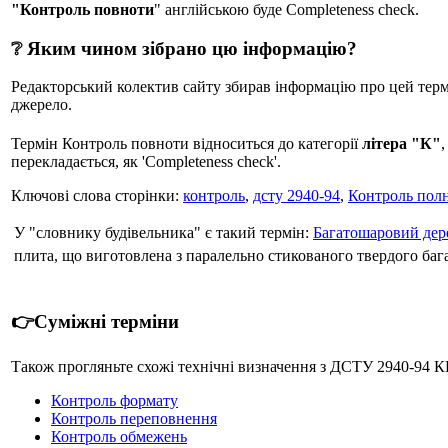
"Контроль повноти
" англійською буде Completeness check.
❔ Яким чином зібрано цю інформацію?
Редакторський колектив сайту збирав інформацію про цей термін
джерело.
Термін Контроль повноти відноситься до категорії
літера "К"
перекладається, як 'Completeness check'.
Ключові слова сторінки:
контроль
,
дсту 2940-94
,
Контроль пол
У "словнику будівельника" є такий термін:
Багатошаровий дер
плита, що виготовлена з паралельно стикованого твердого баг
👉Суміжні терміни
Також прогляньте схожі технічні визначення з ДСТУ 29
Контроль формату
Контроль переповнення
Контроль обмежень