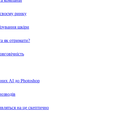
та компаній
а своєму ринку
нізування шкіри
а як отримати?
овговічність
вних AI до Photoshop
розводів
ивляться на це скептично