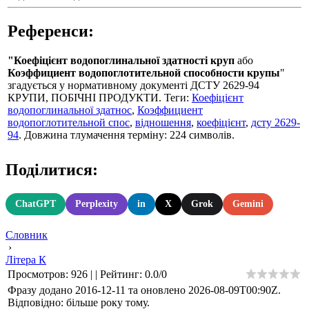
Референси:
"Коефіцієнт водопоглинальної здатності круп
або
Коэффициент водопоглотительной способности крупы
"
згадується у нормативному документі ДСТУ 2629-94
КРУПИ, ПОБІЧНІ ПРОДУКТИ. Теги:
Коефіцієнт
водопоглинальної здатнос
,
Коэффициент
водопоглотительной спос
,
відношення
,
коефіцієнт
,
дсту 2629-
94
. Довжина тлумачення терміну: 224 символів.
Поділитися:
ChatGPT
Perplexity
in
X
Grok
Gemini
Словник
›
Літера К
Просмотров
:
926
|
|
Рейтинг
:
0.0
/
0
Фразу додано 2016-12-11 та оновлено
2026-08-09T00:90Z
.
Відповідно: більше року тому.