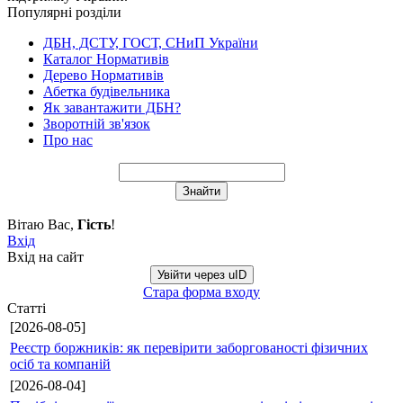
Популярні розділи
ДБН, ДСТУ, ГОСТ, СНиП України
Каталог Нормативів
Дерево Нормативів
Абетка будівельника
Як завантажити ДБН?
Зворотній зв'язок
Про нас
Вітаю Вас
,
Гість
!
Вхід
Вхід на сайт
Увійти через uID
Стара форма входу
Статті
[2026-08-05]
Реєстр боржників: як перевірити заборгованості фізичних
осіб та компаній
[2026-08-04]