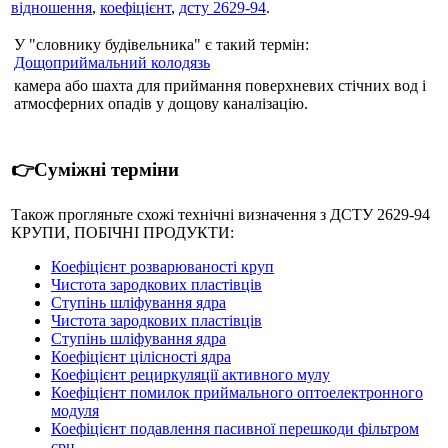
відношення
,
коефіцієнт
,
дсту 2629-94
.
У "словнику будівельника" є такий термін:
Дощоприймальний колодязь
камера або шахта для приймання поверхневих стічних вод і
атмосферних опадів у дощову каналізацію.
👉Суміжні терміни
Також прогляньте схожі технічні визначення з ДСТУ 2629-94
КРУПИ, ПОБІЧНІ ПРОДУКТИ:
Коефіцієнт розварюваності круп
Чистота зародкових пластівців
Ступінь шліфування ядра
Чистота зародкових пластівців
Ступінь шліфування ядра
Коефіцієнт цілісності ядра
Коефіцієнт рециркуляції активного мулу
Коефіцієнт помилок приймального оптоелектронного
модуля
Коефіцієнт подавлення пасивної перешкоди фільтром
срц