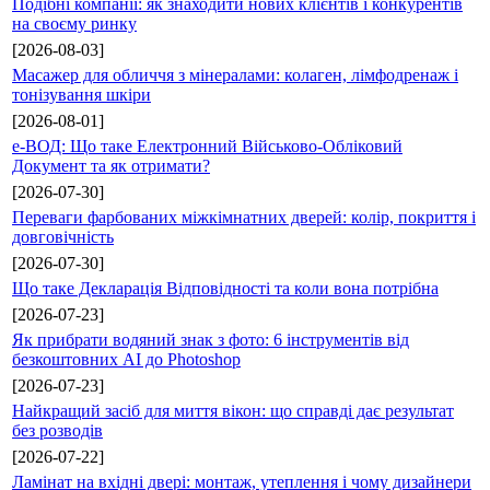
Подібні компанії: як знаходити нових клієнтів і конкурентів
на своєму ринку
[2026-08-03]
Масажер для обличчя з мінералами: колаген, лімфодренаж і
тонізування шкіри
[2026-08-01]
е-ВОД: Що таке Електронний Військово-Обліковий
Документ та як отримати?
[2026-07-30]
Переваги фарбованих міжкімнатних дверей: колір, покриття і
довговічність
[2026-07-30]
Що таке Декларація Відповідності та коли вона потрібна
[2026-07-23]
Як прибрати водяний знак з фото: 6 інструментів від
безкоштовних AI до Photoshop
[2026-07-23]
Найкращий засіб для миття вікон: що справді дає результат
без розводів
[2026-07-22]
Ламінат на вхідні двері: монтаж, утеплення і чому дизайнери