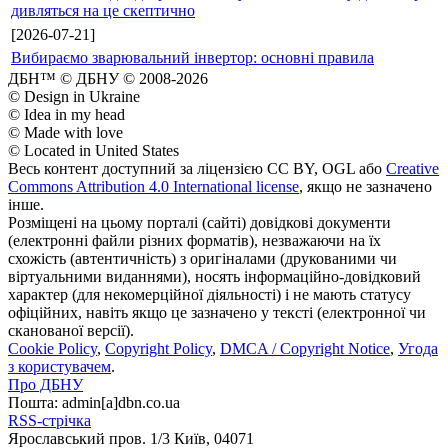
дивляться на це скептично
[2026-07-21]
Вибираємо зварювальний інвертор: основні правила
ДБН™ © ДБНУ © 2008-2026
© Design in Ukraine
© Idea in my head
© Made with love
© Located in United States
Весь контент доступний за ліцензією CC BY, OGL або
Creative
Commons Attribution 4.0 International license
, якщо не зазначено
інше.
Розміщені на цьому порталі (сайті) довідкові документи
(електронні файли різних форматів), незважаючи на їх
схожість (автентичність) з оригіналами (друкованими чи
віртуальними виданнями), носять інформаційно-довідковий
характер (для некомерційної діяльності) і не мають статусу
офіційних, навіть якщо це зазначено у тексті (електронної чи
сканованої версії).
Cookie Policy
,
Copyright Policy
,
DMCA / Copyright Notice
,
Угода
з користувачем
.
Про ДБНУ
Пошта: admin[а]dbn.co.ua
RSS-стрічка
Ярославський пров. 1/3 Київ, 04071