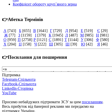
Коефіцієнт обороту круп`яного зерна
👉Абетка Термінів
А
[743]
Б
[655]
В
[1641]
Г
[729]
Д
[954]
Е
[519]
Є
[29]
Ж
[77]
З
[1159]
І
[379]
К
[1945]
Л
[487]
М
[985]
Н
[981]
О
[959]
П
[2758]
Р
[1121]
С
[1891]
Т
[1144]
У
[306]
Ф
[580]
Х
[204]
Ц
[158]
Ч
[222]
Ш
[305]
Щ
[39]
Ю
[42]
Я
[46]
👉Посилання для поширення
Підтримка
Telegram-Спільнота
Facebook-Спільнота
LinkedIn-Сторінка
YouTube
Просимо небайдужих підтримати ЗСУ за цим
посиланням
.
Весь прибуток від банерної реклами ми передаємо на
підтримку України.