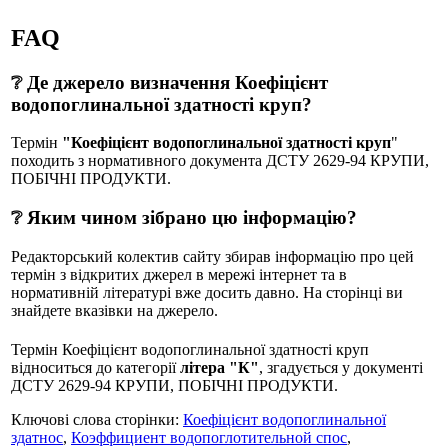
FAQ
❔ Де джерело визначення Коефіцієнт
водопоглинальної здатності круп?
Термін
"Коефіцієнт водопоглинальної здатності круп
"
походить з нормативного документа ДСТУ 2629-94 КРУПИ,
ПОБІЧНІ ПРОДУКТИ.
❔ Яким чином зібрано цю інформацію?
Редакторський колектив сайту збирав інформацію про цей
термін з відкритих джерел в мережі інтернет та в
нормативній літературі вже досить давно. На сторінці ви
знайдете вказівки на джерело.
Термін Коефіцієнт водопоглинальної здатності круп
відноситься до категорії
літера "К"
, згадується у документі
ДСТУ 2629-94 КРУПИ, ПОБІЧНІ ПРОДУКТИ.
Ключові слова сторінки:
Коефіцієнт водопоглинальної
здатнос
,
Коэффициент водопоглотительной спос
,