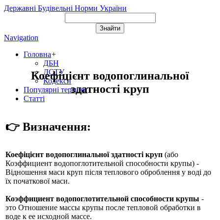
Державні Будівельні Норми України
Navigation
Головна
+
ДБН
ДСТУ
Коефіцієнт водопоглинальної
Кодекси
здатності круп
Популярні терміни
Статті
👉 Визначення:
Коефіцієнт водопоглинальної здатності круп
(або
Коэффициент водопоглотительной способности крупы
) -
Відношення маси круп після теплового оброблення у воді до
їх початкової маси.
Коэффициент водопоглотительной способности крупы
-
это Отношение массы крупы после тепловой обработки в
воде к ее исходной массе.