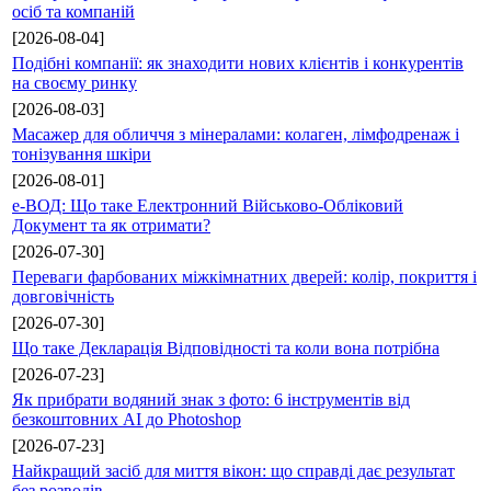
осіб та компаній
[2026-08-04]
Подібні компанії: як знаходити нових клієнтів і конкурентів
на своєму ринку
[2026-08-03]
Масажер для обличчя з мінералами: колаген, лімфодренаж і
тонізування шкіри
[2026-08-01]
е-ВОД: Що таке Електронний Військово-Обліковий
Документ та як отримати?
[2026-07-30]
Переваги фарбованих міжкімнатних дверей: колір, покриття і
довговічність
[2026-07-30]
Що таке Декларація Відповідності та коли вона потрібна
[2026-07-23]
Як прибрати водяний знак з фото: 6 інструментів від
безкоштовних AI до Photoshop
[2026-07-23]
Найкращий засіб для миття вікон: що справді дає результат
без розводів