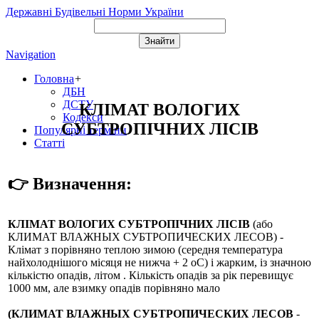
Державні Будівельні Норми України
Navigation
Головна
+
ДБН
ДСТУ
КЛІМАТ ВОЛОГИХ
Кодекси
СУБТРОПІЧНИХ ЛІСІВ
Популярні терміни
Статті
👉 Визначення:
КЛІМАТ ВОЛОГИХ СУБТРОПІЧНИХ ЛІСІВ
(або
КЛИМАТ ВЛАЖНЫХ СУБТРОПИЧЕСКИХ ЛЕСОВ
) -
Клімат з порівняно теплою зимою (середня температура
найхолоднішого місяця не нижча + 2 оС) і жарким, із значною
кількістю опадів, літом . Кількість опадів за рік перевищує
1000 мм, але взимку опадів порівняно мало
(КЛИМАТ ВЛАЖНЫХ СУБТРОПИЧЕСКИХ ЛЕСОВ
-