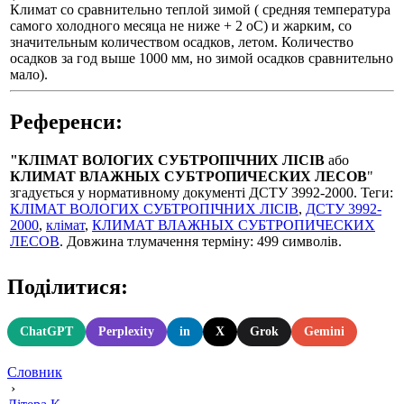
Климат со сравнительно теплой зимой ( средняя температура
самого холодного месяца не ниже + 2 оС) и жарким, со
значительным количеством осадков, летом. Количество
осадков за год выше 1000 мм, но зимой осадков сравнительно
мало).
Референси:
"КЛІМАТ ВОЛОГИХ СУБТРОПІЧНИХ ЛІСІВ
або
КЛИМАТ ВЛАЖНЫХ СУБТРОПИЧЕСКИХ ЛЕСОВ
"
згадується у нормативному документі ДСТУ 3992-2000. Теги:
КЛІМАТ ВОЛОГИХ СУБТРОПІЧНИХ ЛІСІВ
,
ДСТУ 3992-
2000
,
клімат
,
КЛИМАТ ВЛАЖНЫХ СУБТРОПИЧЕСКИХ
ЛЕСОВ
. Довжина тлумачення терміну: 499 символів.
Поділитися:
ChatGPT
Perplexity
in
X
Grok
Gemini
Словник
›