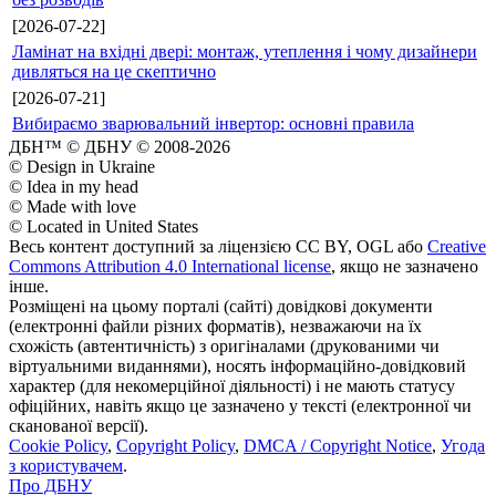
[2026-07-22]
Ламінат на вхідні двері: монтаж, утеплення і чому дизайнери
дивляться на це скептично
[2026-07-21]
Вибираємо зварювальний інвертор: основні правила
ДБН™ © ДБНУ © 2008-2026
© Design in Ukraine
© Idea in my head
© Made with love
© Located in United States
Весь контент доступний за ліцензією CC BY, OGL або
Creative
Commons Attribution 4.0 International license
, якщо не зазначено
інше.
Розміщені на цьому порталі (сайті) довідкові документи
(електронні файли різних форматів), незважаючи на їх
схожість (автентичність) з оригіналами (друкованими чи
віртуальними виданнями), носять інформаційно-довідковий
характер (для некомерційної діяльності) і не мають статусу
офіційних, навіть якщо це зазначено у тексті (електронної чи
сканованої версії).
Cookie Policy
,
Copyright Policy
,
DMCA / Copyright Notice
,
Угода
з користувачем
.
Про ДБНУ