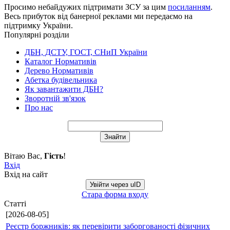
Просимо небайдужих підтримати ЗСУ за цим
посиланням
.
Весь прибуток від банерної реклами ми передаємо на
підтримку України.
Популярні розділи
ДБН, ДСТУ, ГОСТ, СНиП України
Каталог Нормативів
Дерево Нормативів
Абетка будівельника
Як завантажити ДБН?
Зворотній зв'язок
Про нас
Вітаю Вас
,
Гість
!
Вхід
Вхід на сайт
Увійти через uID
Стара форма входу
Статті
[2026-08-05]
Реєстр боржників: як перевірити заборгованості фізичних