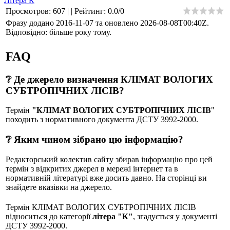
Літера К
Просмотров
:
607
|
|
Рейтинг
:
0.0
/
0
Фразу додано 2016-11-07 та оновлено
2026-08-08T00:40Z
.
Відповідно: більше року тому.
FAQ
❔ Де джерело визначення КЛІМАТ ВОЛОГИХ
СУБТРОПІЧНИХ ЛІСІВ?
Термін
"КЛІМАТ ВОЛОГИХ СУБТРОПІЧНИХ ЛІСІВ
"
походить з нормативного документа ДСТУ 3992-2000.
❔ Яким чином зібрано цю інформацію?
Редакторський колектив сайту збирав інформацію про цей
термін з відкритих джерел в мережі інтернет та в
нормативній літературі вже досить давно. На сторінці ви
знайдете вказівки на джерело.
Термін КЛІМАТ ВОЛОГИХ СУБТРОПІЧНИХ ЛІСІВ
відноситься до категорії
літера "К"
, згадується у документі
ДСТУ 3992-2000.