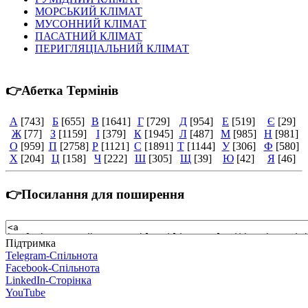
МОРСЬКИЙ КЛІМАТ
МУСОННИЙ КЛІМАТ
ПАСАТНИЙ КЛІМАТ
ПЕРИГЛЯЦІАЛЬНИЙ КЛІМАТ
👉Абетка Термінів
А
[743]
Б
[655]
В
[1641]
Г
[729]
Д
[954]
Е
[519]
Є
[29]
Ж
[77]
З
[1159]
І
[379]
К
[1945]
Л
[487]
М
[985]
Н
[981]
О
[959]
П
[2758]
Р
[1121]
С
[1891]
Т
[1144]
У
[306]
Ф
[580]
Х
[204]
Ц
[158]
Ч
[222]
Ш
[305]
Щ
[39]
Ю
[42]
Я
[46]
👉Посилання для поширення
Підтримка
Telegram-Спільнота
Facebook-Спільнота
LinkedIn-Сторінка
YouTube