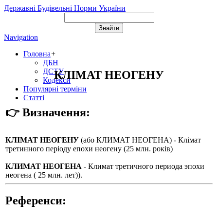
Державні Будівельні Норми України
Navigation
Головна
+
ДБН
ДСТУ
КЛІМАТ НЕОГЕНУ
Кодекси
Популярні терміни
Статті
👉 Визначення:
КЛІМАТ НЕОГЕНУ
(або
КЛИМАТ НЕОГЕНА
) - Клімат
третинного періоду епохи неогену (25 млн. років)
КЛИМАТ НЕОГЕНА
- Климат третичного периода эпохи
неогена ( 25 млн. лет)).
Референси: