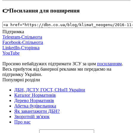
👉Посилання для поширення
Підтримка
Telegram-Спільнота
Facebook-Спільнота
LinkedIn-Сторінка
YouTube
Просимо небайдужих підтримати ЗСУ за цим
посиланням
.
Весь прибуток від банерної реклами ми передаємо на
підтримку України.
Популярні розділи
ДБН, ДСТУ, ГОСТ, СНиП України
Каталог Нормативів
Дерево Нормативів
Абетка будівельника
Як завантажити ДБН?
Зворотній зв'язок
Про нас