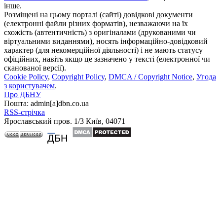
інше.
Розміщені на цьому порталі (сайті) довідкові документи
(електронні файли різних форматів), незважаючи на їх
схожість (автентичність) з оригіналами (друкованими чи
віртуальними виданнями), носять інформаційно-довідковий
характер (для некомерційної діяльності) і не мають статусу
офіційних, навіть якщо це зазначено у тексті (електронної чи
сканованої версії).
Cookie Policy
,
Copyright Policy
,
DMCA / Copyright Notice
,
Угода
з користувачем
.
Про ДБНУ
Пошта: admin[а]dbn.co.ua
RSS-стрічка
Ярославський пров. 1/3 Київ, 04071