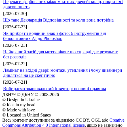
Переваги фарбованих міжкімнатних дверей: колір, покриття і
довговічність
[2026-07-30]
Що таке Декларація Відповідності та коли вона потрібна
[2026-07-23]
Як прибрати водяний знак з фото: 6 інструментів від
безкоштовних AI до Photoshop
[2026-07-23]
Найкращий засіб для миття вікон: що справді дає результат
без розводів
[2026-07-22]
Ламінат на вхідні двері: монтаж, утеплення і чому дизайнери
дивляться на це скептично
[2026-07-21]
Вибираємо зварювальний інвертор: основні правила
ДБН™ © ДБНУ © 2008-2026
© Design in Ukraine
© Idea in my head
© Made with love
© Located in United States
Весь контент доступний за ліцензією CC BY, OGL або
Creative
Commons Attribution 4.0 International license
, якщо не зазначено