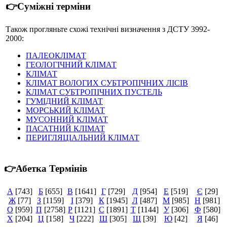
👉Суміжні терміни
Також прогляньте схожі технічні визначення з ДСТУ 3992-
2000:
ПАЛЕОКЛІМАТ
ГЕОЛОГІЧНИЙ КЛІМАТ
КЛІМАТ
КЛІМАТ ВОЛОГИХ СУБТРОПІЧНИХ ЛІСІВ
КЛІМАТ СУБТРОПІЧНИХ ПУСТЕЛЬ
ГУМІДНИЙ КЛІМАТ
МОРСЬКИЙ КЛІМАТ
МУСОННИЙ КЛІМАТ
ПАСАТНИЙ КЛІМАТ
ПЕРИГЛЯЦІАЛЬНИЙ КЛІМАТ
👉Абетка Термінів
А
[743]
Б
[655]
В
[1641]
Г
[729]
Д
[954]
Е
[519]
Є
[29]
Ж
[77]
З
[1159]
І
[379]
К
[1945]
Л
[487]
М
[985]
Н
[981]
О
[959]
П
[2758]
Р
[1121]
С
[1891]
Т
[1144]
У
[306]
Ф
[580]
Х
[204]
Ц
[158]
Ч
[222]
Ш
[305]
Щ
[39]
Ю
[42]
Я
[46]