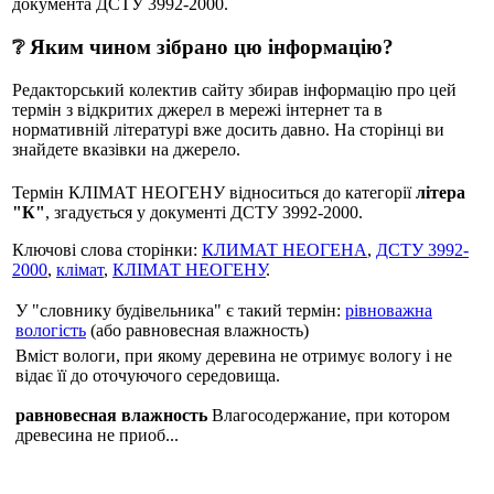
документа ДСТУ 3992-2000.
❔ Яким чином зібрано цю інформацію?
Редакторський колектив сайту збирав інформацію про цей
термін з відкритих джерел в мережі інтернет та в
нормативній літературі вже досить давно. На сторінці ви
знайдете вказівки на джерело.
Термін КЛІМАТ НЕОГЕНУ відноситься до категорії
літера
"К"
, згадується у документі ДСТУ 3992-2000.
Ключові слова сторінки:
КЛИМАТ НЕОГЕНА
,
ДСТУ 3992-
2000
,
клімат
,
КЛІМАТ НЕОГЕНУ
.
У "словнику будівельника" є такий термін:
рівноважна
вологість
(або равновесная влажность)
Вміст вологи, при якому деревина не отримує вологу і не
відає її до оточуючого середовища.
равновесная влажность
Влагосодержание, при котором
древесина не приоб...