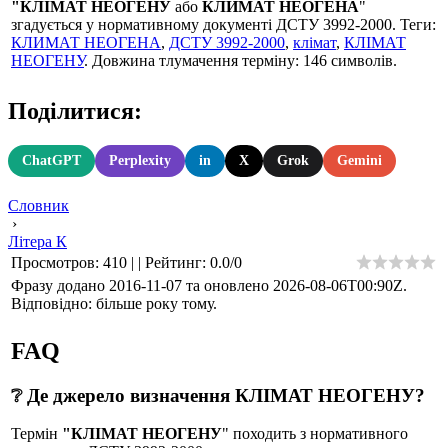
"КЛІМАТ НЕОГЕНУ
або
КЛИМАТ НЕОГЕНА
"
згадується у нормативному документі ДСТУ 3992-2000. Теги:
КЛИМАТ НЕОГЕНА
,
ДСТУ 3992-2000
,
клімат
,
КЛІМАТ
НЕОГЕНУ
. Довжина тлумачення терміну: 146 символів.
Поділитися:
ChatGPT
Perplexity
in
X
Grok
Gemini
Словник
›
Літера К
Просмотров
:
410
|
|
Рейтинг
:
0.0
/
0
Фразу додано 2016-11-07 та оновлено
2026-08-06T00:90Z
.
Відповідно: більше року тому.
FAQ
❔ Де джерело визначення КЛІМАТ НЕОГЕНУ?
Термін
"КЛІМАТ НЕОГЕНУ
" походить з нормативного