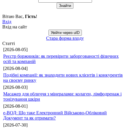
Вітаю Вас
,
Гість
!
Вхід
Вхід на сайт
Увійти через uID
Стара форма входу
Статті
[2026-08-05]
Реєстр боржників: як перевірити заборгованості фізичних
осіб та компаній
[2026-08-04]
Подібні компанії: як знаходити нових клієнтів і конкурентів
на своєму ринку
[2026-08-03]
Масажер для обличчя з мінералами: колаген, лімфодренаж і
тонізування шкіри
[2026-08-01]
е-ВОД: Що таке Електронний Військово-Обліковий
Документ та як отримати?
[2026-07-30]