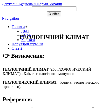
Державні Будівельні Норми України
Navigation
Головна
+
ДБН
ДСТУ
ГЕОЛОГІЧНИЙ КЛІМАТ
Кодекси
Популярні терміни
Статті
👉 Визначення:
ГЕОЛОГІЧНИЙ КЛІМАТ
(або
ГЕОЛОГИЧЕСКИЙ
КЛИМАТ
) - Клімат геологічного минулого
ГЕОЛОГИЧЕСКИЙ КЛИМАТ
- Климат геологического
прошлого).
Референси: