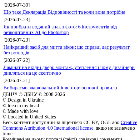
[2026-07-30]
Що таке Декларація Відповідності та коли вона потрібна
[2026-07-23]
Як прибрати водяний знак з фото: 6 інструментів від
безкоштовних AI до Photoshop
[2026-07-23]
Найкращий засіб для миття вікон: що справді дає результат
без розводів
[2026-07-22]
Ламінат на вхідні двері: монтаж, утеплення і чому дизайнери
дивляться на це скептично
[2026-07-21]
Вибираємо зварювальний інвертор: основні правила
ДБН™ © ДБНУ © 2008-2026
© Design in Ukraine
© Idea in my head
© Made with love
© Located in United States
Весь контент доступний за ліцензією CC BY, OGL або
Creative
Commons Attribution 4.0 International license
, якщо не зазначено
інше.
Розміщені на цьому порталі (сайті) довідкові документи