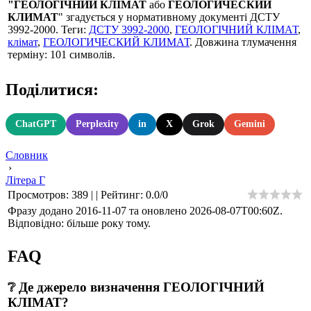
"ГЕОЛОГІЧНИЙ КЛІМАТ
або
ГЕОЛОГИЧЕСКИЙ
КЛИМАТ
" згадується у нормативному документі ДСТУ
3992-2000. Теги:
ДСТУ 3992-2000
,
ГЕОЛОГІЧНИЙ КЛІМАТ
,
клімат
,
ГЕОЛОГИЧЕСКИЙ КЛИМАТ
. Довжина тлумачення
терміну: 101 символів.
Поділитися:
ChatGPT
Perplexity
in
X
Grok
Gemini
Словник
›
Літера Г
Просмотров
:
389
|
|
Рейтинг
:
0.0
/
0
Фразу додано 2016-11-07 та оновлено
2026-08-07T00:60Z
.
Відповідно: більше року тому.
FAQ
❔ Де джерело визначення ГЕОЛОГІЧНИЙ
КЛІМАТ?