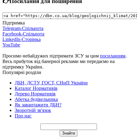
👉Посилання для поширення
Підтримка
Telegram-Спільнота
Facebook-Спільнота
LinkedIn-Сторінка
YouTube
Просимо небайдужих підтримати ЗСУ за цим
посиланням
.
Весь прибуток від банерної реклами ми передаємо на
підтримку України.
Популярні розділи
ДБН, ДСТУ, ГОСТ, СНиП України
Каталог Нормативів
Дерево Нормативів
Абетка будівельника
Як завантажити ДБН?
Зворотній зв'язок
Про нас