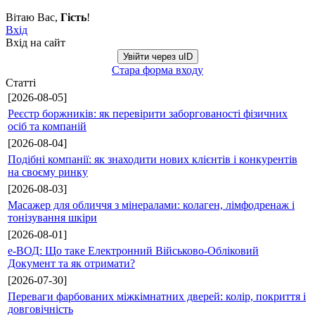
Вітаю Вас
,
Гість
!
Вхід
Вхід на сайт
Увійти через uID
Стара форма входу
Статті
[2026-08-05]
Реєстр боржників: як перевірити заборгованості фізичних
осіб та компаній
[2026-08-04]
Подібні компанії: як знаходити нових клієнтів і конкурентів
на своєму ринку
[2026-08-03]
Масажер для обличчя з мінералами: колаген, лімфодренаж і
тонізування шкіри
[2026-08-01]
е-ВОД: Що таке Електронний Військово-Обліковий
Документ та як отримати?
[2026-07-30]
Переваги фарбованих міжкімнатних дверей: колір, покриття і
довговічність