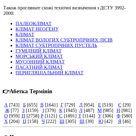
Також прогляньте схожі технічні визначення з ДСТУ 3992-
2000:
ПАЛЕОКЛІМАТ
КЛІМАТ НЕОГЕНУ
КЛІМАТ
КЛІМАТ ВОЛОГИХ СУБТРОПІЧНИХ ЛІСІВ
КЛІМАТ СУБТРОПІЧНИХ ПУСТЕЛЬ
ГУМІДНИЙ КЛІМАТ
МОРСЬКИЙ КЛІМАТ
МУСОННИЙ КЛІМАТ
ПАСАТНИЙ КЛІМАТ
ПЕРИГЛЯЦІАЛЬНИЙ КЛІМАТ
👉Абетка Термінів
А
[743]
Б
[655]
В
[1641]
Г
[729]
Д
[954]
Е
[519]
Є
[29]
Ж
[77]
З
[1159]
І
[379]
К
[1945]
Л
[487]
М
[985]
Н
[981]
О
[959]
П
[2758]
Р
[1121]
С
[1891]
Т
[1144]
У
[306]
Ф
[580]
Х
[204]
Ц
[158]
Ч
[222]
Ш
[305]
Щ
[39]
Ю
[42]
Я
[46]