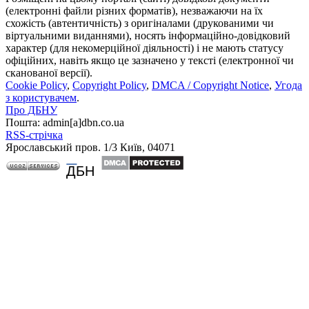
(електронні файли різних форматів), незважаючи на їх
схожість (автентичність) з оригіналами (друкованими чи
віртуальними виданнями), носять інформаційно-довідковий
характер (для некомерційної діяльності) і не мають статусу
офіційних, навіть якщо це зазначено у тексті (електронної чи
сканованої версії).
Cookie Policy
,
Copyright Policy
,
DMCA / Copyright Notice
,
Угода
з користувачем
.
Про ДБНУ
Пошта: admin[а]dbn.co.ua
RSS-стрічка
Ярославський пров. 1/3 Київ, 04071