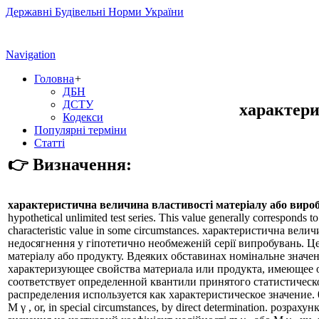
Державні Будівельні Норми України
Navigation
Головна
+
ДБН
ДСТУ
характери
Кодекси
Популярні терміни
Статті
👉 Визначення:
характеристична величина властивості матеріалу або виро
hypothetical unlimited test series. This value generally corresponds to 
characteristic value in some circumstances. характеристична вел
недосягнення у гіпотетично необмеженій серії випробувань. Ц
матеріалу або продукту. Вдеяких обставинах номінальне значе
характеризующее свойства материала или продукта, имеющее 
соответствует определенной квантили принятого статистическ
распределения используется как характеристическое значение. 0.60 П
M γ , or, in special circumstances, by direct determination. р