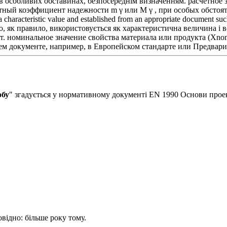
и, в особливих обставинах, безпосереднім визначенням. расчетно
ный коэффициент надежности m γ или M γ , при особых обстоятель
 characteristic value and established from an appropriate document 
, як правило, використовується як характеристична величина і 
т. номинальное значение свойства материала или продукта (Xno
ем документе, например, в Европейском стандарте или Предвари
обу
" згадується у нормативному документі EN 1990 Основи прое
овідно: більше року тому.