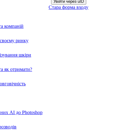
Увійти через uID
Стара форма входу
та компаній
а своєму ринку
нізування шкіри
а як отримати?
овговічність
вних AI до Photoshop
розводів