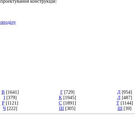
 проектування конструкцій:
озподілу
В
[1641]
Г
[729]
Д
[954]
І
[379]
К
[1945]
Л
[487]
Р
[1121]
С
[1891]
Т
[1144]
Ч
[222]
Ш
[305]
Щ
[39]