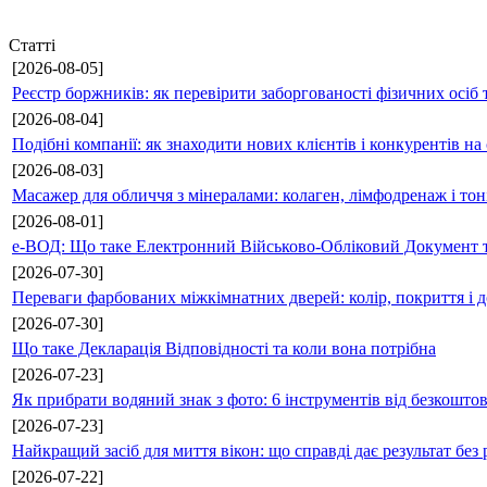
Статті
[2026-08-05]
Реєстр боржників: як перевірити заборгованості фізичних осіб 
[2026-08-04]
Подібні компанії: як знаходити нових клієнтів і конкурентів н
[2026-08-03]
Масажер для обличчя з мінералами: колаген, лімфодренаж і то
[2026-08-01]
е-ВОД: Що таке Електронний Військово-Обліковий Документ т
[2026-07-30]
Переваги фарбованих міжкімнатних дверей: колір, покриття і д
[2026-07-30]
Що таке Декларація Відповідності та коли вона потрібна
[2026-07-23]
Як прибрати водяний знак з фото: 6 інструментів від безкошто
[2026-07-23]
Найкращий засіб для миття вікон: що справді дає результат без 
[2026-07-22]