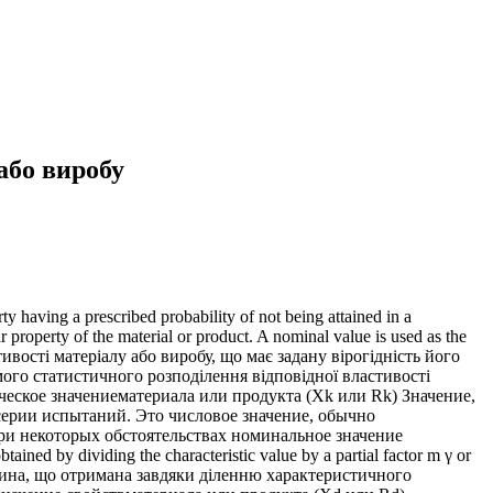
або виробу
ty having a prescribed probability of not being attained in a
lar property of the material or product. A nominal value is used as the
тивості матеріалу або виробу, що має задану вірогідність його
ого статистичного розподілення відповідної властивості
ическое значениематериала или продукта (Xk или Rk) Значение,
ерии испытаний. Это числовое значение, обычно
ри некоторых обстоятельствах номинальное значение
ed by dividing the characteristic value by a partial factor m γ or
еличина, що отримана завдяки діленню характеристичного