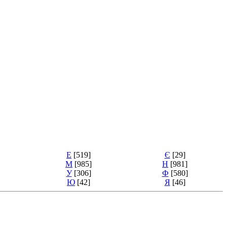
Е
[519]
Є
[29]
М
[985]
Н
[981]
У
[306]
Ф
[580]
Ю
[42]
Я
[46]