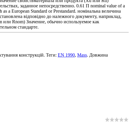
е значение свойствматериала или продукта (Xd или Rd)
ствах, заданное непосредственно. 0.61 П nominal value of a
such as a European Standard or Prestandard. номінальна величина
встановлена відповідно до належного документу, наприклад,
m или Rnom) Значение, обычно используемое как
тельном стандарте.
ктування конструкцій. Теги:
EN 1990
,
Mass
. Довжина