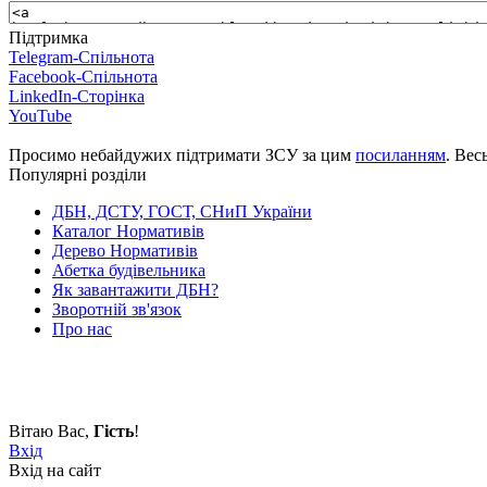
Підтримка
Telegram-Спільнота
Facebook-Спільнота
LinkedIn-Сторінка
YouTube
Просимо небайдужих підтримати ЗСУ за цим
посиланням
. Вес
Популярні розділи
ДБН, ДСТУ, ГОСТ, СНиП України
Каталог Нормативів
Дерево Нормативів
Абетка будівельника
Як завантажити ДБН?
Зворотній зв'язок
Про нас
Вітаю Вас
,
Гість
!
Вхід
Вхід на сайт