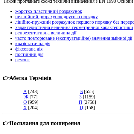
Також прогляньте схожі технічні визначення з EN 1990 Основи
жорстко-пластичний розрахунок
нелінійний розрахунок другого порядку
лінійно-пружний розрахунок першого порядку без перер
характеристична величина геометричної характеристики
репрезентативна величина дії
часто повторюване (експлуатаційне) значення змінної дії
квазістатична дія
фіксована дія
постійний дія
ремонт
👉Абетка Термінів
А
[743]
Б
[655]
Ж
[77]
З
[1159]
О
[959]
П
[2758]
Х
[204]
Ц
[158]
👉Посилання для поширення