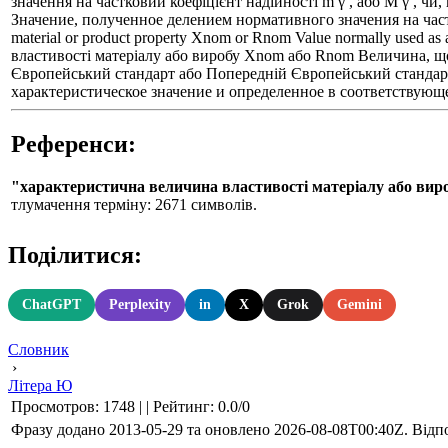
значення на частковий коефіцієнт надійності m γ , або M γ , ч
Значение, полученное делением нормативного значения на част
material or product property Xnom or Rnom Value normally used as a
властивості матеріалу або виробу Xnom або Rnom Величина, що
Європейський стандарт або Попередній Європейський стандар
характеристическое значение и определенное в соответствующ
Референси:
"характеристична величина властивості матеріалу або вир
тлумачення терміну: 2671 символів.
Поділитися:
ChatGPT
Perplexity
in
X
Grok
Gemini
Словник
›
Літера Ю
Просмотров
:
1748
|
|
Рейтинг
:
0.0
/
0
Фразу додано 2013-05-29 та оновлено
2026-08-08T00:40Z
. Відп