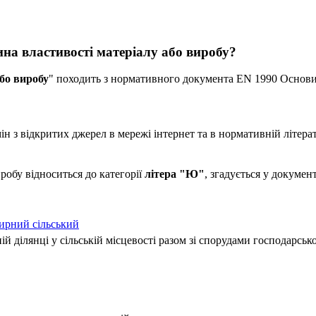
на властивості матеріалу або виробу?
бо виробу
" походить з нормативного документа EN 1990 Основи
 з відкритих джерел в мережі інтернет та в нормативній літерат
робу відноситься до категорії
літера "Ю"
, згадується у докуме
ирний сільський
ій ділянці у сільській місцевості разом зі спорудами господарськ