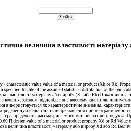
стична величина властивості матеріалу 
бу
- characteristic value value of a material or product (Xk or Rk) Proper
a specified fractile of the assumed statistical distribution of the particu
ичина властивості матеріалу або виробу (Xk або Rk) Показник влас
е значення, загалом, відповідає визначеному квантилю припустим
ння використовується як характеристичне значення. характерист
определенную вероятность непревышения при неограниченной с
ого распределения рассматриваемого материала или продукта. П
 design value of a material or product property Xd or Rd Value obtain
озрахункова величина властивості матеріалу або виробу Xd або Rd В