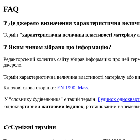
FAQ
❔ Де джерело визначення характеристична величи
Термін
"характеристична величина властивості матеріалу а
❔ Яким чином зібрано цю інформацію?
Редакторський колектив сайту збирав інформацію про цей термін
джерело.
Термін характеристична величина властивості матеріалу або ви
Ключові слова сторінки:
EN 1990
,
Mass
.
У "словнику будівельника" є такий термін:
Будинок однокварт
одноквартирний
житловий будинок
, розташований на земельн
👉Суміжні терміни