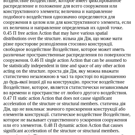
воздействие Воздействие, которое имеет фиксированное
распределение и положение для всего сооружения или
конструктивного элемента; величина и направление
подобного воздействия однозначно определяются для
сооружения в целом или для конструктивного элемента, если
их величина и направление определеныв их одной точке.
0.45 П free action Action that may have various spatial
distributions over the structure. вільна дія Дія, що може мати
різне просторове розподілення стосовно конструкції.
свободное воздействие Воздействие, которое может иметь
различные пространственные распределения по поверхности
сооружения. 0.46 П single action Action that can be assumed to
be statistically independent in time and space of any other action
acting on the structure. проста дія Дія, яку можна вважати
статистично незалежною в часі та просторі по відношенню
до будь-якої іншої дії на конструкцію. простое воздействие
Воздействие, которое, является статистически независимым
во времени и пространстве от любого другого воздействия.
0.47 П static action Action that does not cause significant
acceleration of the structure or structural members. статична дія
Дія, що не викликає значного прискорення конструкції або
елементів конструкції. статическое воздействие Воздействие,
которое не вызывает существенного ускорения сооружения
или его элементов. 0.48 П dynamic action Action that causes
significant acceleration of the structure or structural members.