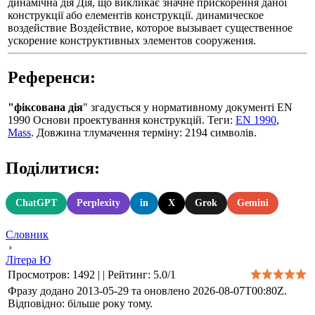
динамічна дія Дія, що викликає значне прискорення даної
конструкції або елементів конструкції. динамическое
воздействие Воздействие, которое вызывает существенное
ускорение конструктивных элементов сооружения.
Референси:
"фіксована дія
" згадується у нормативному документі EN
1990 Основи проектування конструкцій. Теги:
EN 1990
,
Mass
. Довжина тлумачення терміну: 2194 символів.
Поділитися:
ChatGPT
Perplexity
in
X
Grok
Gemini
Словник
›
Літера Ю
Просмотров
:
1492
|
|
Рейтинг
:
5.0
/
1
Фразу додано 2013-05-29 та оновлено
2026-08-07T00:80Z
.
Відповідно: більше року тому.