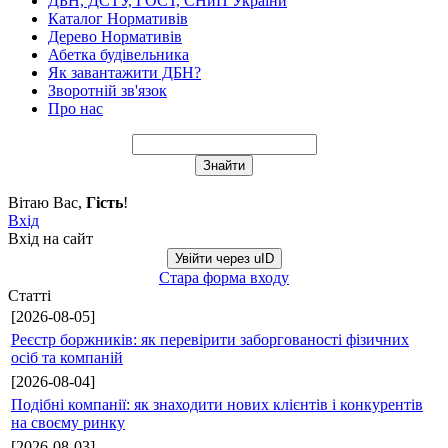
ДБН, ДСТУ, ГОСТ, СНиП України
Каталог Нормативів
Дерево Нормативів
Абетка будівельника
Як завантажити ДБН?
Зворотній зв'язок
Про нас
Вітаю Вас
,
Гість
!
Вхід
Вхід на сайт
Увійти через uID
Стара форма входу
Статті
[2026-08-05]
Реєстр боржників: як перевірити заборгованості фізичних
осіб та компаній
[2026-08-04]
Подібні компанії: як знаходити нових клієнтів і конкурентів
на своєму ринку
[2026-08-03]