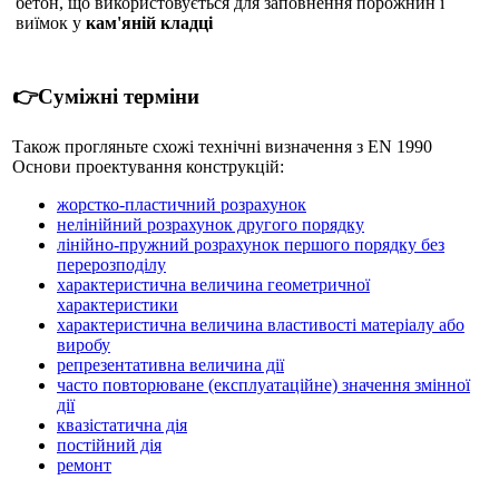
бетон, що використовується для заповнення порожнин і
виїмок у
кам'яній кладці
👉Суміжні терміни
Також прогляньте схожі технічні визначення з EN 1990
Основи проектування конструкцій:
жорстко-пластичний розрахунок
нелінійний розрахунок другого порядку
лінійно-пружний розрахунок першого порядку без
перерозподілу
характеристична величина геометричної
характеристики
характеристична величина властивості матеріалу або
виробу
репрезентативна величина дії
часто повторюване (експлуатаційне) значення змінної
дії
квазістатична дія
постійний дія
ремонт