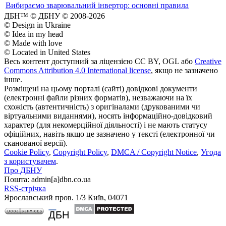
Вибираємо зварювальний інвертор: основні правила
ДБН™ © ДБНУ © 2008-2026
© Design in Ukraine
© Idea in my head
© Made with love
© Located in United States
Весь контент доступний за ліцензією CC BY, OGL або
Creative
Commons Attribution 4.0 International license
, якщо не зазначено
інше.
Розміщені на цьому порталі (сайті) довідкові документи
(електронні файли різних форматів), незважаючи на їх
схожість (автентичність) з оригіналами (друкованими чи
віртуальними виданнями), носять інформаційно-довідковий
характер (для некомерційної діяльності) і не мають статусу
офіційних, навіть якщо це зазначено у тексті (електронної чи
сканованої версії).
Cookie Policy
,
Copyright Policy
,
DMCA / Copyright Notice
,
Угода
з користувачем
.
Про ДБНУ
Пошта: admin[а]dbn.co.ua
RSS-стрічка
Ярославський пров. 1/3 Київ, 04071