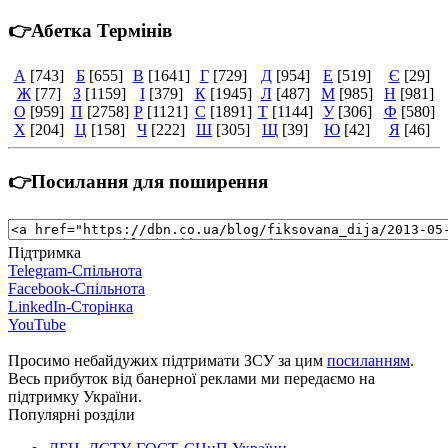
👉Абетка Термінів
А
[743]
Б
[655]
В
[1641]
Г
[729]
Д
[954]
Е
[519]
Є
[29]
Ж
[77]
З
[1159]
І
[379]
К
[1945]
Л
[487]
М
[985]
Н
[981]
О
[959]
П
[2758]
Р
[1121]
С
[1891]
Т
[1144]
У
[306]
Ф
[580]
Х
[204]
Ц
[158]
Ч
[222]
Ш
[305]
Щ
[39]
Ю
[42]
Я
[46]
👉Посилання для поширення
Підтримка
Telegram-Спільнота
Facebook-Спільнота
LinkedIn-Сторінка
YouTube
Просимо небайдужих підтримати ЗСУ за цим
посиланням
.
Весь прибуток від банерної реклами ми передаємо на
підтримку України.
Популярні розділи