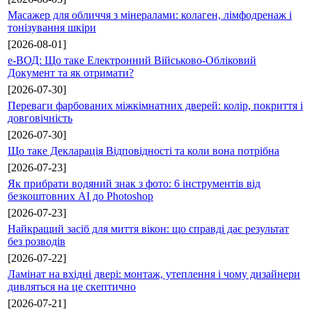
Масажер для обличчя з мінералами: колаген, лімфодренаж і
тонізування шкіри
[2026-08-01]
е-ВОД: Що таке Електронний Військово-Обліковий
Документ та як отримати?
[2026-07-30]
Переваги фарбованих міжкімнатних дверей: колір, покриття і
довговічність
[2026-07-30]
Що таке Декларація Відповідності та коли вона потрібна
[2026-07-23]
Як прибрати водяний знак з фото: 6 інструментів від
безкоштовних AI до Photoshop
[2026-07-23]
Найкращий засіб для миття вікон: що справді дає результат
без розводів
[2026-07-22]
Ламінат на вхідні двері: монтаж, утеплення і чому дизайнери
дивляться на це скептично
[2026-07-21]