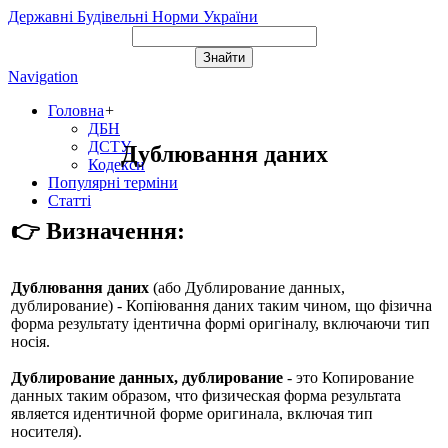
Державні Будівельні Норми України
Navigation
Головна
+
ДБН
ДСТУ
Дублювання даних
Кодекси
Популярні терміни
Статті
👉 Визначення:
Дублювання даних
(або
Дублирование данных,
дублирование
) - Копіювання даних таким чином, що фізична
форма результату ідентична формі оригіналу, включаючи тип
носія.
Дублирование данных, дублирование
- это Копирование
данных таким образом, что физическая форма результата
является идентичной форме оригинала, включая тип
носителя).