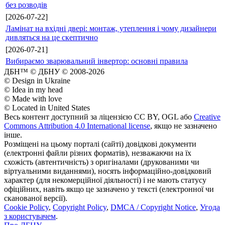
без розводів
[2026-07-22]
Ламінат на вхідні двері: монтаж, утеплення і чому дизайнери
дивляться на це скептично
[2026-07-21]
Вибираємо зварювальний інвертор: основні правила
ДБН™ © ДБНУ © 2008-2026
© Design in Ukraine
© Idea in my head
© Made with love
© Located in United States
Весь контент доступний за ліцензією CC BY, OGL або
Creative
Commons Attribution 4.0 International license
, якщо не зазначено
інше.
Розміщені на цьому порталі (сайті) довідкові документи
(електронні файли різних форматів), незважаючи на їх
схожість (автентичність) з оригіналами (друкованими чи
віртуальними виданнями), носять інформаційно-довідковий
характер (для некомерційної діяльності) і не мають статусу
офіційних, навіть якщо це зазначено у тексті (електронної чи
сканованої версії).
Cookie Policy
,
Copyright Policy
,
DMCA / Copyright Notice
,
Угода
з користувачем
.