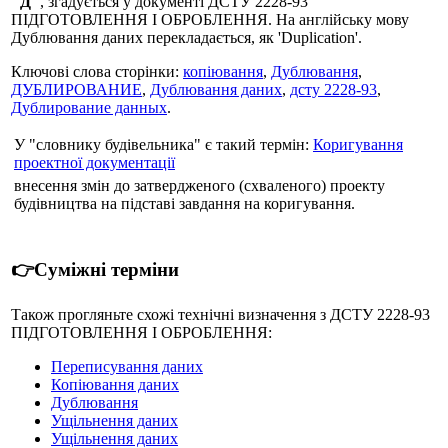
"Д"
, згадується у документі ДСТУ 2228-93
ПIДГОТОВЛЕННЯ I ОБРОБЛЕННЯ. На англійську мову
Дублювання даних перекладається, як 'Duplication'.
Ключові слова сторінки:
копіювання
,
Дублювання
,
ДУБЛИРОВАНИЕ
,
Дублювання даних
,
дсту 2228-93
,
Дублирование данных
.
У "словнику будівельника" є такий термін:
Коригування
проектної документації
внесення змін до затвердженого (схваленого) проекту
будівництва на підставі завдання на коригування.
👉Суміжні терміни
Також прогляньте схожі технічні визначення з ДСТУ 2228-93
ПIДГОТОВЛЕННЯ I ОБРОБЛЕННЯ:
Переписування даних
Копіювання даних
Дублювання
Ущільнення даних
Ущільнення даних