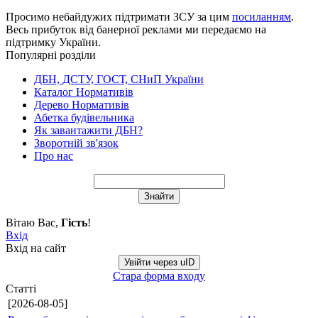
Просимо небайдужих підтримати ЗСУ за цим
посиланням
.
Весь прибуток від банерної реклами ми передаємо на
підтримку України.
Популярні розділи
ДБН, ДСТУ, ГОСТ, СНиП України
Каталог Нормативів
Дерево Нормативів
Абетка будівельника
Як завантажити ДБН?
Зворотній зв'язок
Про нас
Вітаю Вас
,
Гість
!
Вхід
Вхід на сайт
Увійти через uID
Стара форма входу
Статті
[2026-08-05]