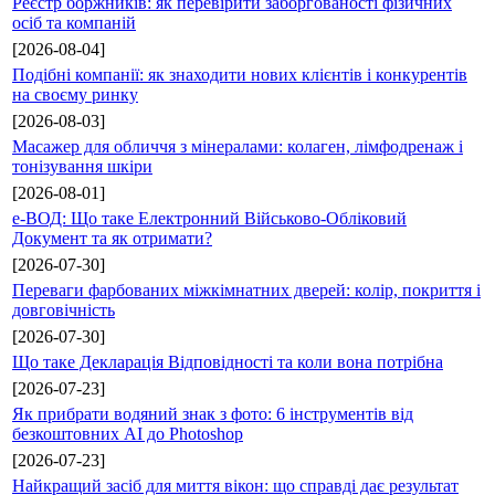
Реєстр боржників: як перевірити заборгованості фізичних
осіб та компаній
[2026-08-04]
Подібні компанії: як знаходити нових клієнтів і конкурентів
на своєму ринку
[2026-08-03]
Масажер для обличчя з мінералами: колаген, лімфодренаж і
тонізування шкіри
[2026-08-01]
е-ВОД: Що таке Електронний Військово-Обліковий
Документ та як отримати?
[2026-07-30]
Переваги фарбованих міжкімнатних дверей: колір, покриття і
довговічність
[2026-07-30]
Що таке Декларація Відповідності та коли вона потрібна
[2026-07-23]
Як прибрати водяний знак з фото: 6 інструментів від
безкоштовних AI до Photoshop
[2026-07-23]
Найкращий засіб для миття вікон: що справді дає результат