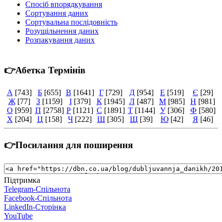
Спосіб впорядкування
Сортування даних
Сортувальна послідовність
Розущільнення даних
Розпакування даних
👉Абетка Термінів
А
[743]
Б
[655]
В
[1641]
Г
[729]
Д
[954]
Е
[519]
Є
[29]
Ж
[77]
З
[1159]
І
[379]
К
[1945]
Л
[487]
М
[985]
Н
[981]
О
[959]
П
[2758]
Р
[1121]
С
[1891]
Т
[1144]
У
[306]
Ф
[580]
Х
[204]
Ц
[158]
Ч
[222]
Ш
[305]
Щ
[39]
Ю
[42]
Я
[46]
👉Посилання для поширення
Підтримка
Telegram-Спільнота
Facebook-Спільнота
LinkedIn-Сторінка
YouTube