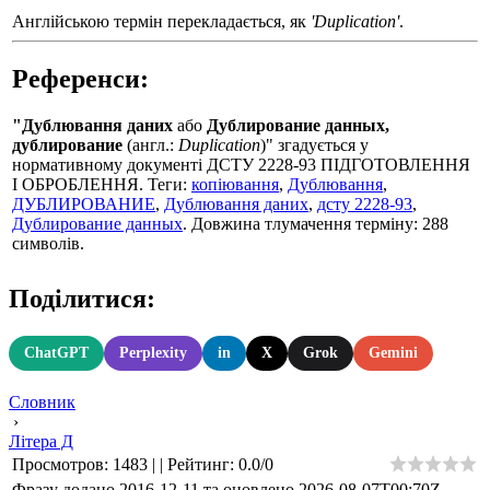
Англійською термін перекладається, як
'Duplication'
.
Референси:
"Дублювання даних
або
Дублирование данных,
дублирование
(англ.:
Duplication
)" згадується у
нормативному документі ДСТУ 2228-93 ПIДГОТОВЛЕННЯ
I ОБРОБЛЕННЯ. Теги:
копіювання
,
Дублювання
,
ДУБЛИРОВАНИЕ
,
Дублювання даних
,
дсту 2228-93
,
Дублирование данных
. Довжина тлумачення терміну: 288
символів.
Поділитися:
ChatGPT
Perplexity
in
X
Grok
Gemini
Словник
›
Літера Д
Просмотров
:
1483
|
|
Рейтинг
:
0.0
/
0
Фразу додано 2016-12-11 та оновлено
2026-08-07T00:70Z
.