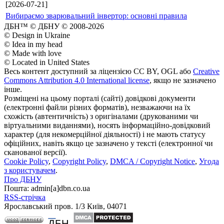
[2026-07-21]
Вибираємо зварювальний інвертор: основні правила
ДБН™ © ДБНУ © 2008-2026
© Design in Ukraine
© Idea in my head
© Made with love
© Located in United States
Весь контент доступний за ліцензією CC BY, OGL або
Creative
Commons Attribution 4.0 International license
, якщо не зазначено
інше.
Розміщені на цьому порталі (сайті) довідкові документи
(електронні файли різних форматів), незважаючи на їх
схожість (автентичність) з оригіналами (друкованими чи
віртуальними виданнями), носять інформаційно-довідковий
характер (для некомерційної діяльності) і не мають статусу
офіційних, навіть якщо це зазначено у тексті (електронної чи
сканованої версії).
Cookie Policy
,
Copyright Policy
,
DMCA / Copyright Notice
,
Угода
з користувачем
.
Про ДБНУ
Пошта: admin[а]dbn.co.ua
RSS-стрічка
Ярославський пров. 1/3 Київ, 04071