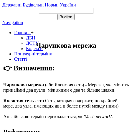
Державні Будівельні Норми України
Navigation
Головна
+
ДБН
ДСТУ
Чарункова мережа
Кодекси
Популярні терміни
Статті
👉 Визначення:
Чарункова мережа
(або
Ячеистая сеть
) - Мережа, яка містить
принаймні два вузли, між якими є два та більше шляхи.
Ячеистая сеть
- это Сеть, которая содержит, по крайней
мере, два узла, имеющих два и более путей между ними).
Англійською термін перекладається, як
'Mesh network'
.
Референси: