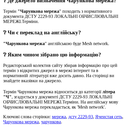
❔ Де джерело визначення Чарункова мережа?
Термін
"Чарункова мережа
" походить з нормативного
документа ДСТУ 2229-93 ЛОКАЛЬНІ ОБЧИСЛЮВАЛЬНІ
МЕРЕЖІ.Терміни.
❔ Чи є переклад на англійську?
"Чарункова мережа
" англійською буде Mesh network.
❔ Яким чином зібрано цю інформацію?
Редакторський колектив сайту збирав інформацію про цей
термін з відкритих джерел в мережі інтернет та в
нормативній літературі вже досить давно. На сторінці ви
знайдете вказівки на джерело.
Термін Чарункова мережа відноситься до категорії
літера
"Ч"
, згадується у документі ДСТУ 2229-93 ЛОКАЛЬНІ
ОБЧИСЛЮВАЛЬНІ МЕРЕЖІ.Терміни. На англійську мову
Чарункова мережа перекладається, як 'Mesh network'.
Ключові слова сторінки:
мережа
,
дсту 2229-93
,
Ячеистая сеть
,
Чарункова мережа
,
чарункова
.