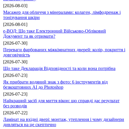
[2026-08-03]
Масажер для обличчя з мінералами: колаген, лімфодренаж і
тонізування шкіри
[2026-08-01]
е-ВОД: Що таке Електронний Військово-Обліковий
Документ та як отримати?
[2026-07-30]
Переваги фарбованих міжкімнатних дверей: колір, покриття і
довговічність
[2026-07-30]
Що таке Декларація Відповідності та коли вона потрібна
[2026-07-23]
Як прибрати водяний знак з фото: 6 інструментів від
безкоштовних AI до Photoshop
[2026-07-23]
Найкращий засіб для миття вікон: що справді дає результат
без розводів
[2026-07-22]
Ламінат на вхідні двері: монтаж, утеплення і чому дизайнери
дивляться на це скептично