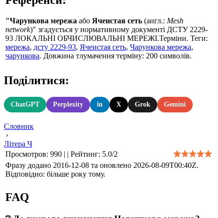
"Чарункова мережа
або
Ячеистая сеть
(англ.:
Mesh
network
)" згадується у нормативному документі ДСТУ 2229-
93 ЛОКАЛЬНІ ОБЧИСЛЮВАЛЬНІ МЕРЕЖІ.Терміни. Теги:
мережа
,
дсту 2229-93
,
Ячеистая сеть
,
Чарункова мережа
,
чарункова
. Довжина тлумачення терміну: 200 символів.
Поділитися:
ChatGPT
Perplexity
in
X
Grok
Gemini
Словник
›
Літера Ч
Просмотров
:
990
|
|
Рейтинг
:
5.0
/
2
Фразу додано 2016-12-08 та оновлено
2026-08-09T00:40Z
.
Відповідно: більше року тому.
FAQ