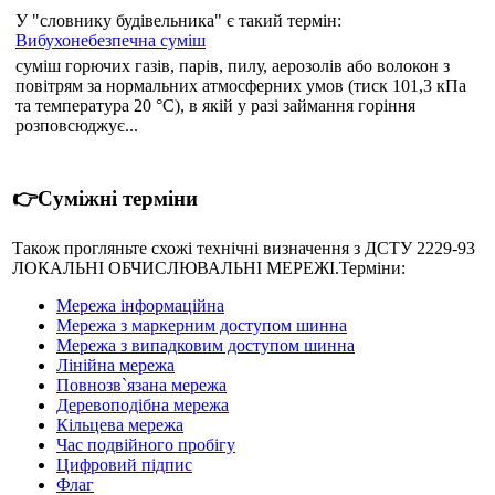
У "словнику будівельника" є такий термін:
Вибухонебезпечна суміш
суміш горючих газів, парів, пилу, аерозолів або волокон з
повітрям за нормальних атмосферних умов (тиск 101,3 кПа
та температура 20 °С), в якій у разі займання горіння
розповсюджує...
👉Суміжні терміни
Також прогляньте схожі технічні визначення з ДСТУ 2229-93
ЛОКАЛЬНІ ОБЧИСЛЮВАЛЬНІ МЕРЕЖІ.Терміни:
Мережа інформаційна
Мережа з маркерним доступом шинна
Мережа з випадковим доступом шинна
Лінійна мережа
Повнозв`язана мережа
Деревоподібна мережа
Кільцева мережа
Час подвійного пробігу
Цифровий підпис
Флаг