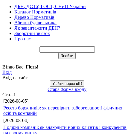
ДБН, ДСТУ, ГОСТ, СНиП України
Каталог Нормативів
Дерево Нормативів
Абетка будівельника
Як завантажити ДБН?
Зворотній зв'язок
Про нас
Вітаю Вас
,
Гість
!
Вхід
Вхід на сайт
Увійти через uID
Стара форма входу
Статті
[2026-08-05]
Реєстр боржників: як перевірити заборгованості фізичних
осіб та компаній
[2026-08-04]
Подібні компанії: як знаходити нових клієнтів і конкурентів
на своєму ринку