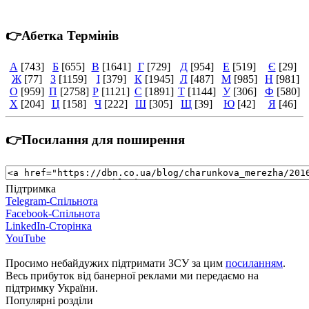
👉Абетка Термінів
А
[743]
Б
[655]
В
[1641]
Г
[729]
Д
[954]
Е
[519]
Є
[29]
Ж
[77]
З
[1159]
І
[379]
К
[1945]
Л
[487]
М
[985]
Н
[981]
О
[959]
П
[2758]
Р
[1121]
С
[1891]
Т
[1144]
У
[306]
Ф
[580]
Х
[204]
Ц
[158]
Ч
[222]
Ш
[305]
Щ
[39]
Ю
[42]
Я
[46]
👉Посилання для поширення
Підтримка
Telegram-Спільнота
Facebook-Спільнота
LinkedIn-Сторінка
YouTube
Просимо небайдужих підтримати ЗСУ за цим
посиланням
.
Весь прибуток від банерної реклами ми передаємо на
підтримку України.
Популярні розділи