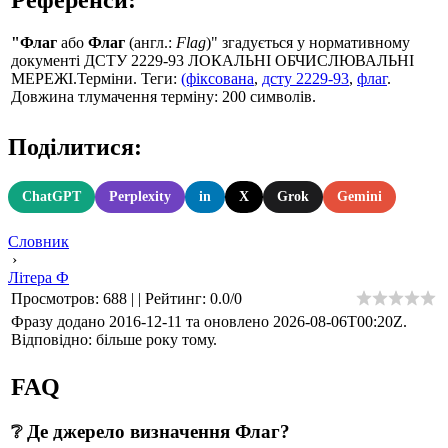
"Флаг
або
Флаг
(англ.:
Flag
)" згадується у нормативному
документі ДСТУ 2229-93 ЛОКАЛЬНІ ОБЧИСЛЮВАЛЬНІ
МЕРЕЖІ.Терміни. Теги:
(фіксована
,
дсту 2229-93
,
флаг
.
Довжина тлумачення терміну: 200 символів.
Поділитися:
ChatGPT
Perplexity
in
X
Grok
Gemini
Словник
›
Літера Ф
Просмотров
:
688
|
|
Рейтинг
:
0.0
/
0
Фразу додано 2016-12-11 та оновлено
2026-08-06T00:20Z
.
Відповідно: більше року тому.
FAQ
❔ Де джерело визначення Флаг?