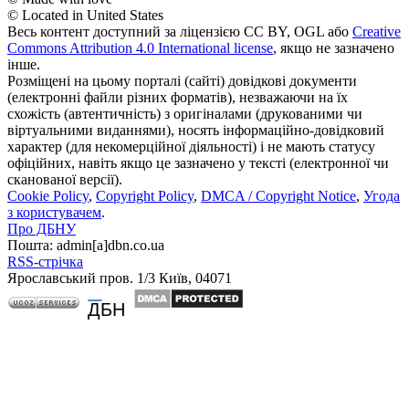
© Located in United States
Весь контент доступний за ліцензією CC BY, OGL або
Creative
Commons Attribution 4.0 International license
, якщо не зазначено
інше.
Розміщені на цьому порталі (сайті) довідкові документи
(електронні файли різних форматів), незважаючи на їх
схожість (автентичність) з оригіналами (друкованими чи
віртуальними виданнями), носять інформаційно-довідковий
характер (для некомерційної діяльності) і не мають статусу
офіційних, навіть якщо це зазначено у тексті (електронної чи
сканованої версії).
Cookie Policy
,
Copyright Policy
,
DMCA / Copyright Notice
,
Угода
з користувачем
.
Про ДБНУ
Пошта: admin[а]dbn.co.ua
RSS-стрічка
Ярославський пров. 1/3 Київ, 04071