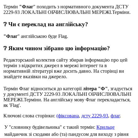
Термін
"Флаг
" походить з нормативного документа ДСТУ
2229-93 ЛОКАЛЬНІ ОБЧИСЛЮВАЛЬНІ МЕРЕЖІ.Терміни.
❔ Чи є переклад на англійську?
"Флаг
" англійською буде Flag.
❔ Яким чином зібрано цю інформацію?
Редакторський колектив сайту збирав інформацію про цей
термін з відкритих джерел в мережі інтернет та в
нормативній літературі вже досить давно. На сторінці ви
знайдете вказівки на джерело.
Термін Флаг відноситься до категорії
літера "Ф"
, згадується
у документі ДСТУ 2229-93 ЛОКАЛЬНІ ОБЧИСЛЮВАЛЬНІ
МЕРЕЖІ.Терміни. На англійську мову Флаг перекладається,
як 'Flag'.
Ключові слова сторінки:
(фіксована
,
дсту 2229-93
,
флаг
.
У "словнику будівельника" є такий термін:
Крильце
майданчик зі сходами або (та) пандусом для виходу з рівня