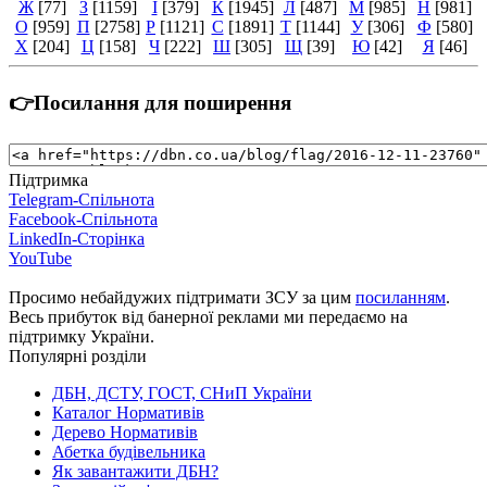
Ж
[77]
З
[1159]
І
[379]
К
[1945]
Л
[487]
М
[985]
Н
[981]
О
[959]
П
[2758]
Р
[1121]
С
[1891]
Т
[1144]
У
[306]
Ф
[580]
Х
[204]
Ц
[158]
Ч
[222]
Ш
[305]
Щ
[39]
Ю
[42]
Я
[46]
👉Посилання для поширення
Підтримка
Telegram-Спільнота
Facebook-Спільнота
LinkedIn-Сторінка
YouTube
Просимо небайдужих підтримати ЗСУ за цим
посиланням
.
Весь прибуток від банерної реклами ми передаємо на
підтримку України.
Популярні розділи
ДБН, ДСТУ, ГОСТ, СНиП України
Каталог Нормативів
Дерево Нормативів
Абетка будівельника
Як завантажити ДБН?