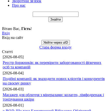
Зворотній зв'язок
Про нас
Вітаю Вас
,
Гість
!
Вхід
Вхід на сайт
Увійти через uID
Стара форма входу
Статті
[2026-08-05]
Реєстр боржників: як перевірити заборгованості фізичних
осіб та компаній
[2026-08-04]
Подібні компанії: як знаходити нових клієнтів і конкурентів
на своєму ринку
[2026-08-03]
Масажер для обличчя з мінералами: колаген, лімфодренаж і
тонізування шкіри
[2026-08-01]
е-ВОД: Що таке Електронний Військово-Обліковий