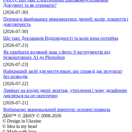
Документ та як отримати?
[2026-07-30]
Переваги фарбованих міжкімнатних дверей: колір, покриття і
довговічність
[2026-07-30]
Що таке Декларація Відповідності та коли вона потрібна
[2026-07-23]
Як прибрати водяний знак з фото: 6 інструментів від
безкоштовних AI до Photoshop
[2026-07-23]
Найкращий засіб для миття вікон: що справді дає результат
без розводів
[2026-07-22]
Ламінат на вхідні двері: монтаж, утеплення і чому дизайнери
дивляться на це скептично
[2026-07-21]
Вибираємо зварювальний інвертор: основні правила
ДБН™ © ДБНУ © 2008-2026
© Design in Ukraine
© Idea in my head
© Made with love