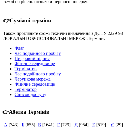
землі на рівень позначки першого поверху.
👉Суміжні терміни
Також прогляньте схожі технічні визначення з ДСТУ 2229-93
ЛОКАЛЬНІ ОБЧИСЛЮВАЛЬНІ МЕРЕЖІ.Терміни:
Флаг
Час подвійного пробігу
Цифровий підпис
Фізичне середовище
Термінатор
Час подвійного пробігу
Чарункова мережа
Фізичне середовище
Термінатор
Список доступу
👉Абетка Термінів
А
[743]
Б
[655]
В
[1641]
Г
[729]
Д
[954]
Е
[519]
Є
[29]