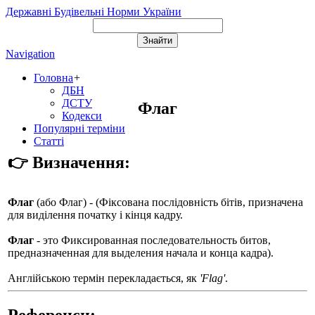
Державні Будівельні Норми України
Navigation
Головна
+
ДБН
ДСТУ
Флаг
Кодекси
Популярні терміни
Статті
👉 Визначення:
Флаг
(або
Флаг
) - (Фіксована послідовність бітів, призначена
для виділення початку і кінця кадру.
Флаг
- это Фиксированная последовательность битов,
предназначенная для выделения начала и конца кадра).
Англійською термін перекладається, як
'Flag'
.
Референси: