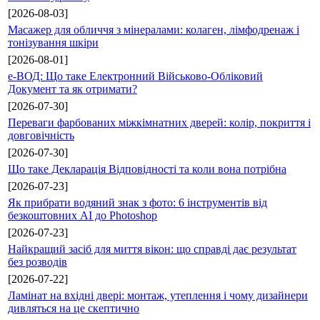
[2026-08-03]
Масажер для обличчя з мінералами: колаген, лімфодренаж і
тонізування шкіри
[2026-08-01]
е-ВОД: Що таке Електронний Військово-Обліковий
Документ та як отримати?
[2026-07-30]
Переваги фарбованих міжкімнатних дверей: колір, покриття і
довговічність
[2026-07-30]
Що таке Декларація Відповідності та коли вона потрібна
[2026-07-23]
Як прибрати водяний знак з фото: 6 інструментів від
безкоштовних AI до Photoshop
[2026-07-23]
Найкращий засіб для миття вікон: що справді дає результат
без розводів
[2026-07-22]
Ламінат на вхідні двері: монтаж, утеплення і чому дизайнери
дивляться на це скептично