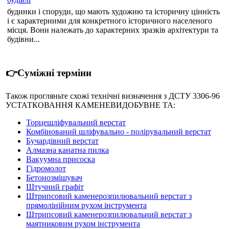
будинки і споруди, що мають художню та історичну цінність
і є характерними для конкретного історичного населеного
місця. Вони належать до характерних зразків архітектури та
будівни...
👉Суміжні терміни
Також прогляньте схожі технічні визначення з ДСТУ 3306-96
УСТАТКОВАННЯ КАМЕНЕВИДОБУВНЕ ТА:
Торцешліфувальний верстат
Комбінований шліфувально - полірувальний верстат
Бучардівний верстат
Алмазна канатна пилка
Вакуумна присоска
Гідромолот
Бетонозмішувач
Штучний графіт
Штрипсовий каменерозпилювальний верстат з
прямолінійним рухом інструмента
Штрипсовий каменерозпилювальний верстат з
маятниковим рухом інструмента