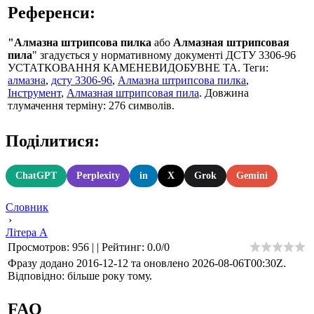
Референси:
"Алмазна штрипсова пилка
або
Алмазная штрипсовая
пила
" згадується у нормативному документі ДСТУ 3306-96
УСТАТКОВАННЯ КАМЕНЕВИДОБУВНЕ ТА. Теги:
алмазна
,
дсту 3306-96
,
Алмазна штрипсова пилка
,
Інструмент
,
Алмазная штрипсовая пила
. Довжина
тлумачення терміну: 276 символів.
Поділитися:
ChatGPT
Perplexity
in
X
Grok
Gemini
Словник
›
Літера А
Просмотров
:
956
|
|
Рейтинг
:
0.0
/
0
Фразу додано 2016-12-12 та оновлено
2026-08-06T00:30Z
.
Відповідно: більше року тому.
FAQ