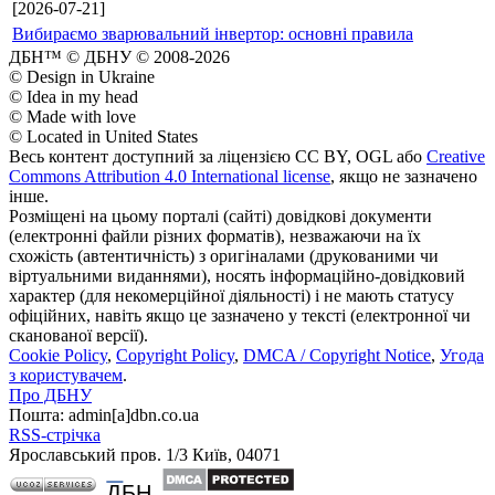
[2026-07-21]
Вибираємо зварювальний інвертор: основні правила
ДБН™ © ДБНУ © 2008-2026
© Design in Ukraine
© Idea in my head
© Made with love
© Located in United States
Весь контент доступний за ліцензією CC BY, OGL або
Creative
Commons Attribution 4.0 International license
, якщо не зазначено
інше.
Розміщені на цьому порталі (сайті) довідкові документи
(електронні файли різних форматів), незважаючи на їх
схожість (автентичність) з оригіналами (друкованими чи
віртуальними виданнями), носять інформаційно-довідковий
характер (для некомерційної діяльності) і не мають статусу
офіційних, навіть якщо це зазначено у тексті (електронної чи
сканованої версії).
Cookie Policy
,
Copyright Policy
,
DMCA / Copyright Notice
,
Угода
з користувачем
.
Про ДБНУ
Пошта: admin[а]dbn.co.ua
RSS-стрічка
Ярославський пров. 1/3 Київ, 04071