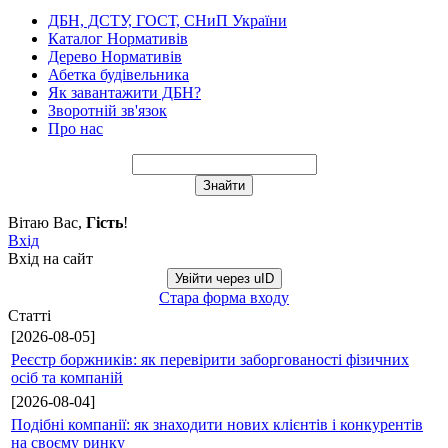
ДБН, ДСТУ, ГОСТ, СНиП України
Каталог Нормативів
Дерево Нормативів
Абетка будівельника
Як завантажити ДБН?
Зворотній зв'язок
Про нас
Вітаю Вас
,
Гість
!
Вхід
Вхід на сайт
Увійти через uID
Стара форма входу
Статті
[2026-08-05]
Реєстр боржників: як перевірити заборгованості фізичних
осіб та компаній
[2026-08-04]
Подібні компанії: як знаходити нових клієнтів і конкурентів
на своєму ринку