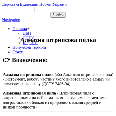
Державні Будівельні Норми України
Navigation
Головна
+
ДБН
ДСТУ
Алмазна штрипсова пилка
Кодекси
Популярні терміни
Статті
👉 Визначення:
Алмазна штрипсова пилка
(або
Алмазная штрипсовая пила
)
- Інструмент, робочу частину якого виготовлено з алмазу чи
алмазовмісного шару (ДСТУ 2486-94).
Алмазная штрипсовая пила
- Штрипсовая пила с
закрепленными на ней алмазными режущими элементами
для распиловки блоков из природного камня средней и
низкой прочности).