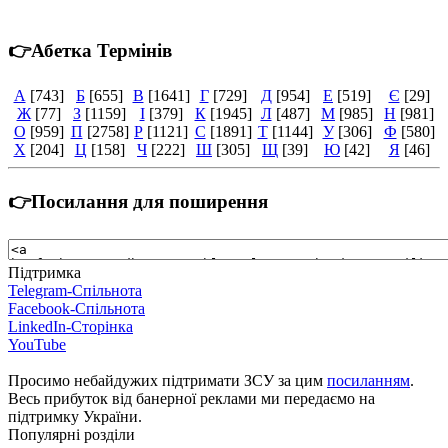
👉Абетка Термінів
А
[743]
Б
[655]
В
[1641]
Г
[729]
Д
[954]
Е
[519]
Є
[29]
Ж
[77]
З
[1159]
І
[379]
К
[1945]
Л
[487]
М
[985]
Н
[981]
О
[959]
П
[2758]
Р
[1121]
С
[1891]
Т
[1144]
У
[306]
Ф
[580]
Х
[204]
Ц
[158]
Ч
[222]
Ш
[305]
Щ
[39]
Ю
[42]
Я
[46]
👉Посилання для поширення
Підтримка
Telegram-Спільнота
Facebook-Спільнота
LinkedIn-Сторінка
YouTube
Просимо небайдужих підтримати ЗСУ за цим
посиланням
.
Весь прибуток від банерної реклами ми передаємо на
підтримку України.
Популярні розділи