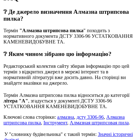
❔ Де джерело визначення Алмазна штрипсова
пилка?
Термін
"Алмазна штрипсова пилка
" походить з
нормативного документа ДСТУ 3306-96 УСТАТКОВАННЯ
КАМЕНЕВИДОБУВНЕ ТА.
❔ Яким чином зібрано цю інформацію?
Редакторський колектив сайту збирав інформацію про цей
термін з відкритих джерел в мережі інтернет та в
нормативній літературі вже досить давно. На сторінці ви
знайдете вказівки на джерело.
Термін Алмазна штрипсова пилка відноситься до категорії
літера "А"
, згадується у документі ДСТУ 3306-96
УСТАТКОВАННЯ КАМЕНЕВИДОБУВНЕ ТА.
Ключові слова сторінки:
алмазна
,
дсту 3306-96
,
Алмазна
штрипсова пилка
,
Інструмент
,
Алмазная штрипсовая пила
.
У "словнику будівельника" є такий термін:
Значні історичні
будівлі