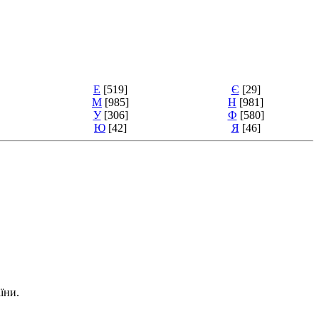
Е
[519]
Є
[29]
М
[985]
Н
[981]
У
[306]
Ф
[580]
Ю
[42]
Я
[46]
їни.