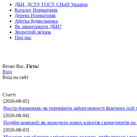
ДБН, ДСТУ, ГОСТ, СНиП України
Каталог Нормативів
Дерево Нормативів
Абетка будівельника
Як завантажити ДБН?
Зворотній зв'язок
Про нас
Вітаю Вас
,
Гість
!
Вхід
Вхід на сайт
Статті
[2026-08-05]
Реєстр боржників: як перевірити заборгованості фізичних осіб 
[2026-08-04]
Подібні компанії: як знаходити нових клієнтів і конкурентів н
[2026-08-03]
Масажер для обличчя з мінералами: колаген, лімфодренаж і то