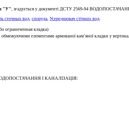
а "У"
, згадується у документі ДСТУ 2569-94 ВОДОПОСТАЧА
ль сточных вод
,
споруда
,
Усереднювач стічних вод
.
бо ограниченная кладка)
чи обмежуючими елементами армованої кам’яної кладки у вертик
9-94 ВОДОПОСТАЧАННЯ І КАНАЛІЗАЦІЯ: