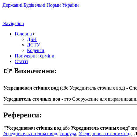
Державні Будівельні Норми України
Navigation
Головна
+
ДБН
ДСТУ
Кодекси
Популярні терміни
Статті
👉 Визначення:
Усереднювач стічних вод
(або
Усреднитель сточных вод
) - Сп
Усреднитель сточных вод
- это Сооружение для выравнивания
Референси:
"Усереднювач стічних вод
або
Усреднитель сточных вод
" з
Усреднитель сточных вод
,
споруда
,
Усереднювач стічних вод
. 