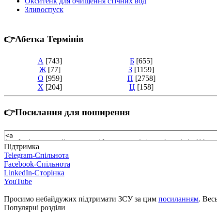
Окситенк для очищення стічних вод
Зливоспуск
👉Абетка Термінів
А
[743]
Б
[655]
Ж
[77]
З
[1159]
О
[959]
П
[2758]
Х
[204]
Ц
[158]
👉Посилання для поширення
Підтримка
Telegram-Спільнота
Facebook-Спільнота
LinkedIn-Сторінка
YouTube
Просимо небайдужих підтримати ЗСУ за цим
посиланням
. Вес
Популярні розділи