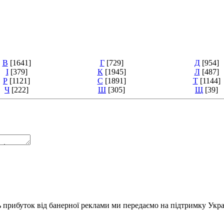
В
[1641]
Г
[729]
Д
[954]
І
[379]
К
[1945]
Л
[487]
Р
[1121]
С
[1891]
Т
[1144]
Ч
[222]
Ш
[305]
Щ
[39]
ь прибуток від банерної реклами ми передаємо на підтримку Укра