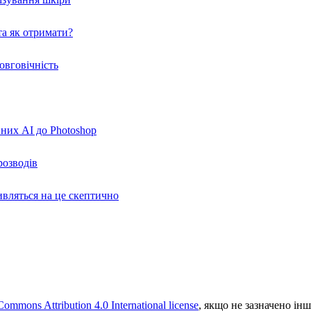
а як отримати?
овговічність
вних AI до Photoshop
розводів
ивляться на це скептично
Commons Attribution 4.0 International license
, якщо не зазначено інш