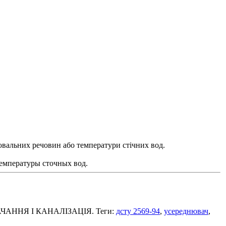
ювальних речовин або температури стічних вод.
емпературы сточных вод.
ТАЧАННЯ І КАНАЛІЗАЦІЯ. Теги:
дсту 2569-94
,
усереднювач
,