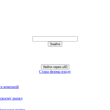
Увійти через uID
Стара форма входу
та компаній
а своєму ринку
нізування шкіри