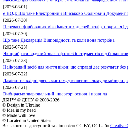
[2026-08-01]
е-ВОД: Що таке Електронний Військово-Обліковий Документ т
[2026-07-30]
Переваги фарбованих міжкімнатних дверей: колір, покриття і д
[2026-07-30]
Що таке Декларація Відповідності та коли вона потрібна
[2026-07-23]
Як прибрати водяний знак з фото: 6 інструментів від безкошто
[2026-07-23]
Найкращий засіб для миття вікон: що справді дає результат без 
[2026-07-22]
Ламінат на вхідні двері: монтаж, утеплення і чому дизайнери д
[2026-07-21]
Вибираємо зварювальний інвертор: основні правила
ДБН™ © ДБНУ © 2008-2026
© Design in Ukraine
© Idea in my head
© Made with love
© Located in United States
Весь контент доступний за ліцензією CC BY, OGL або
Creative 