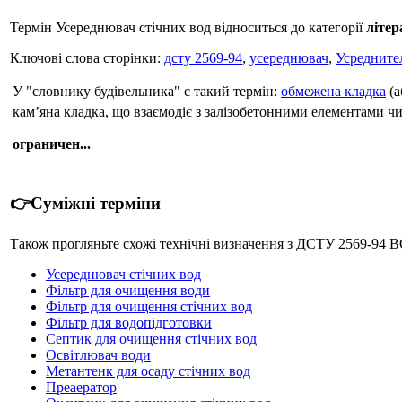
Термін Усереднювач стічних вод відноситься до категорії
літер
Ключові слова сторінки:
дсту 2569-94
,
усереднювач
,
Усредните
У "словнику будівельника" є такий термін:
обмежена кладка
(а
кам’яна кладка, що взаємодіє з залізобетонними елементами 
ограничен...
👉Суміжні терміни
Також прогляньте схожі технічні визначення з ДСТУ 256
Усереднювач стічних вод
Фільтр для очищення води
Фільтр для очищення стічних вод
Фільтр для водопідготовки
Септик для очищення стічних вод
Освітлювач води
Метантенк для осаду стічних вод
Преаератор