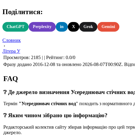
Поділитися:
ChatGPT
Perplexity
in
X
Grok
Gemini
Словник
›
Літера У
Просмотров
:
2185
|
|
Рейтинг
:
0.0
/
0
Фразу додано 2016-12-08 та оновлено
2026-08-07T00:90Z
. Відп
FAQ
❔ Де джерело визначення Усереднювач стічних во
Термін
"Усереднювач стічних вод
" походить з нормативно
❔ Яким чином зібрано цю інформацію?
Редакторський колектив сайту збирав інформацію про цей термін
джерело.