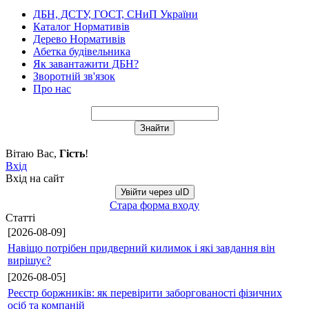
ДБН, ДСТУ, ГОСТ, СНиП України
Каталог Нормативів
Дерево Нормативів
Абетка будівельника
Як завантажити ДБН?
Зворотній зв'язок
Про нас
Вітаю Вас
,
Гість
!
Вхід
Вхід на сайт
Увійти через uID
Стара форма входу
Статті
[2026-08-09]
Навіщо потрібен придверний килимок і які завдання він
вирішує?
[2026-08-05]
Реєстр боржників: як перевірити заборгованості фізичних
осіб та компаній