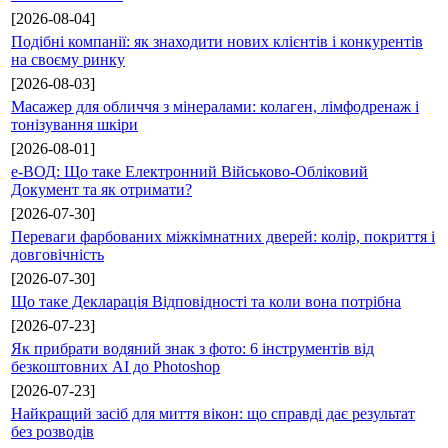
[2026-08-04]
Подібні компанії: як знаходити нових клієнтів і конкурентів
на своєму ринку
[2026-08-03]
Масажер для обличчя з мінералами: колаген, лімфодренаж і
тонізування шкіри
[2026-08-01]
е-ВОД: Що таке Електронний Військово-Обліковий
Документ та як отримати?
[2026-07-30]
Переваги фарбованих міжкімнатних дверей: колір, покриття і
довговічність
[2026-07-30]
Що таке Декларація Відповідності та коли вона потрібна
[2026-07-23]
Як прибрати водяний знак з фото: 6 інструментів від
безкоштовних AI до Photoshop
[2026-07-23]
Найкращий засіб для миття вікон: що справді дає результат
без розводів