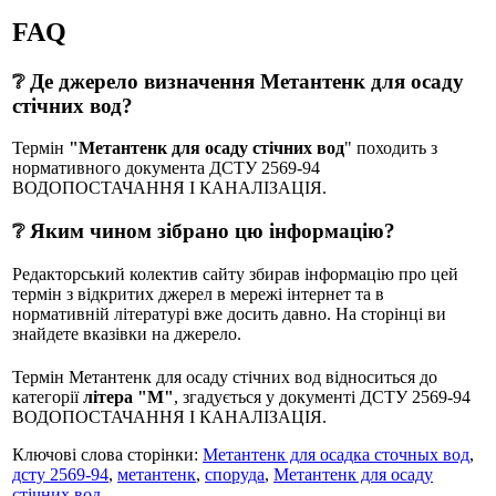
FAQ
❔ Де джерело визначення Метантенк для осаду
стічних вод?
Термін
"Метантенк для осаду стічних вод
" походить з
нормативного документа ДСТУ 2569-94
ВОДОПОСТАЧАННЯ І КАНАЛІЗАЦІЯ.
❔ Яким чином зібрано цю інформацію?
Редакторський колектив сайту збирав інформацію про цей
термін з відкритих джерел в мережі інтернет та в
нормативній літературі вже досить давно. На сторінці ви
знайдете вказівки на джерело.
Термін Метантенк для осаду стічних вод відноситься до
категорії
літера "М"
, згадується у документі ДСТУ 2569-94
ВОДОПОСТАЧАННЯ І КАНАЛІЗАЦІЯ.
Ключові слова сторінки:
Метантенк для осадка сточных вод
,
дсту 2569-94
,
метантенк
,
споруда
,
Метантенк для осаду
стічних вод
.