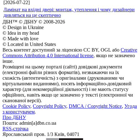
[2026-07-22]
Ламінат на вхідні двері: монтаж, утеплення і чому дизайнери
дивляться на це скептично
ДБН™ © ДБНУ © 2008-2026
© Design in Ukraine
© Idea in my head
© Made with love
© Located in United States
Весь контент доступний за ліцензією CC BY, OGL або
Creative
Commons Attribution 4.0 International license
, якщо не зазначено
інше.
Розміщені на цьому порталі (сайті) довідкові документи
(електронні файли різних форматів), незважаючи на їх
схожість (автентичність) з оригіналами (друкованими чи
віртуальними виданнями), носять інформаційно-довідковий
характер (для некомерційної діяльності) і не мають статусу
офіційних, навіть якщо це зазначено у тексті (електронної чи
сканованої версії).
Cookie Policy
,
Copyright Policy
,
DMCA / Copyright Notice
,
Угода
з користувачем
.
Про ДБНУ
Пошта: admin[а]dbn.co.ua
RSS-стрічка
Ярославський пров. 1/3 Київ, 04071