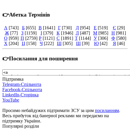
👉Абетка Термінів
А
[743]
Б
[655]
В
[1641]
Г
[730]
Д
[954]
Е
[519]
Є
[29]
Ж
[77]
З
[1159]
І
[379]
К
[1946]
Л
[487]
М
[985]
Н
[981]
О
[959]
П
[2759]
Р
[1121]
С
[1891]
Т
[1144]
У
[306]
Ф
[580]
Х
[204]
Ц
[158]
Ч
[222]
Ш
[305]
Щ
[39]
Ю
[42]
Я
[46]
👉Посилання для поширення
Підтримка
Telegram-Спільнота
Facebook-Спільнота
LinkedIn-Сторінка
YouTube
Просимо небайдужих підтримати ЗСУ за цим
посиланням
.
Весь прибуток від банерної реклами ми передаємо на
підтримку України.
Популярні розділи