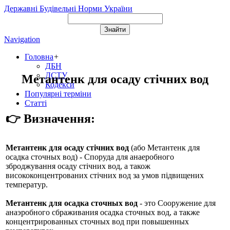
Державні Будівельні Норми України
Navigation
Головна
+
ДБН
ДСТУ
Метантенк для осаду стічних вод
Кодекси
Популярні терміни
Статті
👉 Визначення:
Метантенк для осаду стічних вод
(або
Метантенк для
осадка сточных вод
) - Споруда для анаеробного
зброджування осаду стічних вод, а також
висококонцентрованих стічних вод за умов підвищених
температур.
Метантенк для осадка сточных вод
- это Сооружение для
анаэробного сбраживания осадка сточных вод, а также
концентрированных сточных вод при повышенных