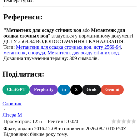
температурах.
Референси:
"Метантенк для осаду стічних вод
або
Метантенк для
осадка сточных вод
" згадується у нормативному документі
ДСТУ 2569-94 ВОДОПОСТАЧАННЯ І КАНАЛІЗАЦІЯ.
Теги:
Метантенк для осадка сточных вод
,
дсту 2569-94
,
метантенк
,
споруда
,
Метантенк для осаду стічних вод
.
Довжина тлумачення терміну: 309 символів.
Поділитися:
ChatGPT
Perplexity
in
X
Grok
Gemini
Словник
›
Літера М
Просмотров
:
1255
|
|
Рейтинг
:
0.0
/
0
Фразу додано 2016-12-08 та оновлено
2026-08-10T00:50Z
.
Відповідно: більше року тому.