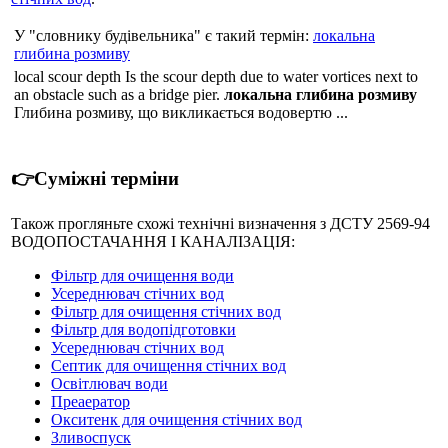
У "словнику будівельника" є такий термін:
локальна
глибина розмиву
local scour depth Is the scour depth due to water vortices next to
an obstacle such as a bridge pier.
локальна глибина розмиву
Глибина розмиву, що викликається водовертю ...
👉Суміжні терміни
Також прогляньте схожі технічні визначення з ДСТУ 2569-94
ВОДОПОСТАЧАННЯ І КАНАЛІЗАЦІЯ:
Фільтр для очищення води
Усереднювач стічних вод
Фільтр для очищення стічних вод
Фільтр для водопідготовки
Усереднювач стічних вод
Септик для очищення стічних вод
Освітлювач води
Преаератор
Окситенк для очищення стічних вод
Зливоспуск