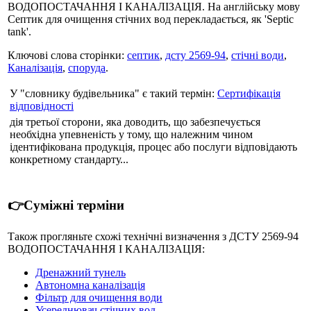
ВОДОПОСТАЧАННЯ І КАНАЛІЗАЦІЯ. На англійську мову
Септик для очищення стічних вод перекладається, як 'Septic
tank'.
Ключові слова сторінки:
септик
,
дсту 2569-94
,
стічні води
,
Каналізація
,
споруда
.
У "словнику будівельника" є такий термін:
Сертифiкацiя
відповідності
дiя третьої сторони, яка доводить, що забезпечується
необхiдна упевненiсть у тому, що належним чином
iдентифiкована продукцiя, процес або послуги вiдповiдають
конкретному стандарту...
👉Суміжні терміни
Також прогляньте схожі технічні визначення з ДСТУ 2569-94
ВОДОПОСТАЧАННЯ І КАНАЛІЗАЦІЯ:
Дренажний тунель
Автономна каналізація
Фільтр для очищення води
Усереднювач стічних вод