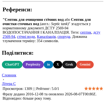
Референси:
"Септик для очищення стічних вод
або
Септик для
очистки сточных вод
(англ.:
Septic tank
)" згадується у
нормативному документі ДСТУ 2569-94
ВОДОПОСТАЧАННЯ І КАНАЛІЗАЦІЯ. Теги:
септик
,
дсту
2569-94
,
стічні води
,
Каналізація
,
споруда
. Довжина
тлумачення терміну: 354 символів.
Поділитися:
ChatGPT
Perplexity
in
X
Grok
Gemini
Словник
›
Літера С
Просмотров
:
1309
|
|
Рейтинг
:
5.0
/
1
Фразу додано 2016-12-08 та оновлено
2026-08-07T00:80Z
.
Відповідно: більше року тому.