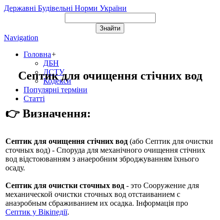
Державні Будівельні Норми України
Navigation
Головна
+
ДБН
ДСТУ
Септик для очищення стічних вод
Кодекси
Популярні терміни
Статті
👉 Визначення:
Септик для очищення стічних вод
(або
Септик для очистки
сточных вод
) - Споруда для механічного очищення стічних
вод відстоюванням з анаеробним зброджуванням їхнього
осаду.
Септик для очистки сточных вод
- это Сооружение для
механической очистки сточных вод отстаиванием с
анаэробным сбраживанием их осадка. Інформація про
Септик у Вікіпедії
.