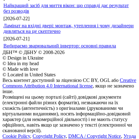
Найкращий засіб для миття вікон: що справді дає результат
без розводів
[2026-07-22]
Ламінат на вхідні двері: монтаж, утеплення і чому дизайнери
дивляться на це скептично
[2026-07-21]
Вибираємо зварювальний інвертор: основні правила
ДБН™ © ДБНУ © 2008-2026
© Design in Ukraine
© Idea in my head
© Made with love
© Located in United States
Весь контент доступний за ліцензією CC BY, OGL або
Creative
Commons Attribution 4.0 International license
, якщо не зазначено
інше.
Розміщені на цьому порталі (сайті) довідкові документи
(електронні файли різних форматів), незважаючи на їх
схожість (автентичність) з оригіналами (друкованими чи
віртуальними виданнями), носять інформаційно-довідковий
характер (для некомерційної діяльності) і не мають статусу
офіційних, навіть якщо це зазначено у тексті (електронної чи
сканованої версії).
Cookie Policy
,
Copyright Policy
,
DMCA / Copyright Notice
,
Угода