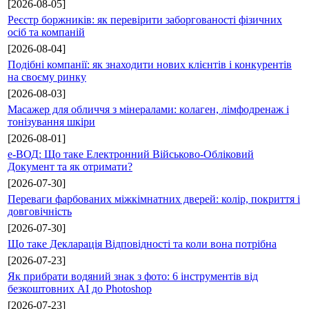
[2026-08-05]
Реєстр боржників: як перевірити заборгованості фізичних
осіб та компаній
[2026-08-04]
Подібні компанії: як знаходити нових клієнтів і конкурентів
на своєму ринку
[2026-08-03]
Масажер для обличчя з мінералами: колаген, лімфодренаж і
тонізування шкіри
[2026-08-01]
е-ВОД: Що таке Електронний Військово-Обліковий
Документ та як отримати?
[2026-07-30]
Переваги фарбованих міжкімнатних дверей: колір, покриття і
довговічність
[2026-07-30]
Що таке Декларація Відповідності та коли вона потрібна
[2026-07-23]
Як прибрати водяний знак з фото: 6 інструментів від
безкоштовних AI до Photoshop
[2026-07-23]