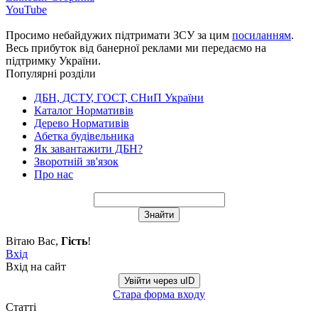
YouTube
Просимо небайдужих підтримати ЗСУ за цим
посиланням
.
Весь прибуток від банерної реклами ми передаємо на
підтримку України.
Популярні розділи
ДБН, ДСТУ, ГОСТ, СНиП України
Каталог Нормативів
Дерево Нормативів
Абетка будівельника
Як завантажити ДБН?
Зворотній зв'язок
Про нас
Вітаю Вас
,
Гість
!
Вхід
Вхід на сайт
Увійти через uID
Стара форма входу
Статті