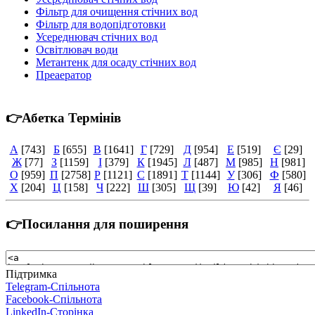
Фільтр для очищення стічних вод
Фільтр для водопідготовки
Усереднювач стічних вод
Освітлювач води
Метантенк для осаду стічних вод
Преаератор
👉Абетка Термінів
А
[743]
Б
[655]
В
[1641]
Г
[729]
Д
[954]
Е
[519]
Є
[29]
Ж
[77]
З
[1159]
І
[379]
К
[1945]
Л
[487]
М
[985]
Н
[981]
О
[959]
П
[2758]
Р
[1121]
С
[1891]
Т
[1144]
У
[306]
Ф
[580]
Х
[204]
Ц
[158]
Ч
[222]
Ш
[305]
Щ
[39]
Ю
[42]
Я
[46]
👉Посилання для поширення
Підтримка
Telegram-Спільнота
Facebook-Спільнота
LinkedIn-Сторінка