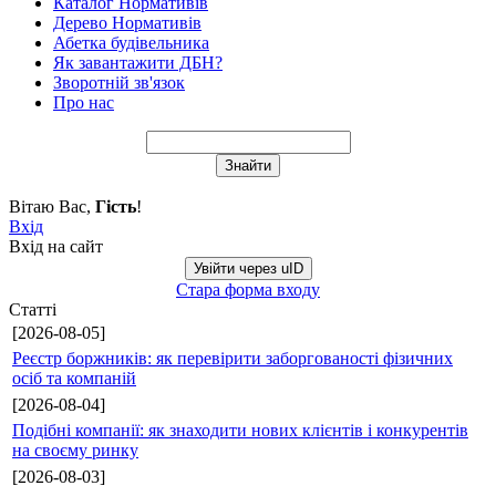
Каталог Нормативів
Дерево Нормативів
Абетка будівельника
Як завантажити ДБН?
Зворотній зв'язок
Про нас
Вітаю Вас
,
Гість
!
Вхід
Вхід на сайт
Увійти через uID
Стара форма входу
Статті
[2026-08-05]
Реєстр боржників: як перевірити заборгованості фізичних
осіб та компаній
[2026-08-04]
Подібні компанії: як знаходити нових клієнтів і конкурентів
на своєму ринку
[2026-08-03]