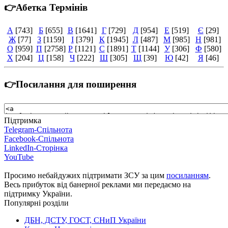
👉Абетка Термінів
А
[743]
Б
[655]
В
[1641]
Г
[729]
Д
[954]
Е
[519]
Є
[29]
Ж
[77]
З
[1159]
І
[379]
К
[1945]
Л
[487]
М
[985]
Н
[981]
О
[959]
П
[2758]
Р
[1121]
С
[1891]
Т
[1144]
У
[306]
Ф
[580]
Х
[204]
Ц
[158]
Ч
[222]
Ш
[305]
Щ
[39]
Ю
[42]
Я
[46]
👉Посилання для поширення
Підтримка
Telegram-Спільнота
Facebook-Спільнота
LinkedIn-Сторінка
YouTube
Просимо небайдужих підтримати ЗСУ за цим
посиланням
.
Весь прибуток від банерної реклами ми передаємо на
підтримку України.
Популярні розділи
ДБН, ДСТУ, ГОСТ, СНиП України