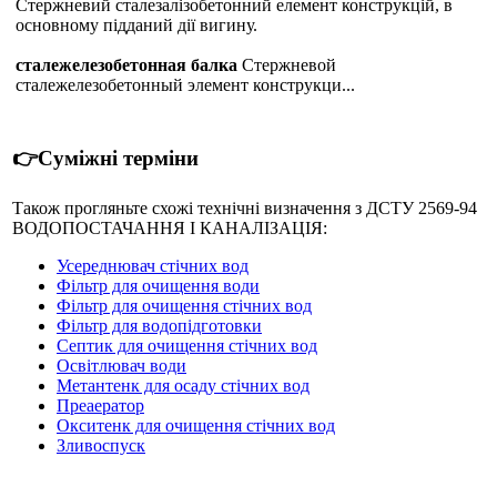
Стержневий сталезалізобетонний елемент конструкцій, в
основному підданий дії вигину.
сталежелезобетонная балка
Стержневой
сталежелезобетонный элемент конструкци...
👉Суміжні терміни
Також прогляньте схожі технічні визначення з ДСТУ 2569-94
ВОДОПОСТАЧАННЯ І КАНАЛІЗАЦІЯ:
Усереднювач стічних вод
Фільтр для очищення води
Фільтр для очищення стічних вод
Фільтр для водопідготовки
Септик для очищення стічних вод
Освітлювач води
Метантенк для осаду стічних вод
Преаератор
Окситенк для очищення стічних вод
Зливоспуск