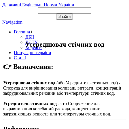
Державні Будівельні Норми України
Navigation
Головна
+
ДБН
ДСТУ
Усереднювач стічних вод
Кодекси
Популярні терміни
Статті
👉 Визначення:
Усереднювач стічних вод
(або
Усреднитель сточных вод
) -
Споруда для вирівнювання коливань витрати, концентрації
забруднювальних речовин або температури стічних вод.
Усреднитель сточных вод
- это Сооружение для
выравнивания колебаний расхода, концентрации
загрязняющих веществ или температуры сточных вод.
Референси: