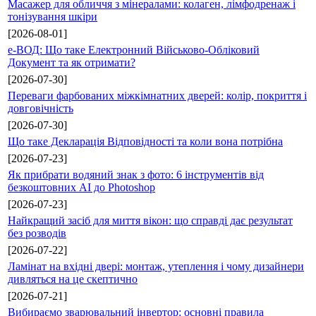
Масажер для обличчя з мінералами: колаген, лімфодренаж і
тонізування шкіри
[2026-08-01]
е-ВОД: Що таке Електронний Військово-Обліковий
Документ та як отримати?
[2026-07-30]
Переваги фарбованих міжкімнатних дверей: колір, покриття і
довговічність
[2026-07-30]
Що таке Декларація Відповідності та коли вона потрібна
[2026-07-23]
Як прибрати водяний знак з фото: 6 інструментів від
безкоштовних AI до Photoshop
[2026-07-23]
Найкращий засіб для миття вікон: що справді дає результат
без розводів
[2026-07-22]
Ламінат на вхідні двері: монтаж, утеплення і чому дизайнери
дивляться на це скептично
[2026-07-21]
Вибираємо зварювальний інвертор: основні правила