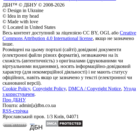
ДБН™ © ДБНУ © 2008-2026
© Design in Ukraine
© Idea in my head
© Made with love
© Located in United States
Весь контент доступний за ліцензією CC BY, OGL або
Creative
Commons Attribution 4.0 International license
, якщо не зазначено
інше.
Розміщені на цьому порталі (сайті) довідкові документи
(електронні файли різних форматів), незважаючи на їх
схожість (автентичність) з оригіналами (друкованими чи
віртуальними виданнями), носять інформаційно-довідковий
характер (для некомерційної діяльності) і не мають статусу
офіційних, навіть якщо це зазначено у тексті (електронної чи
сканованої версії).
Cookie Policy
,
Copyright Policy
,
DMCA / Copyright Notice
,
Угода
з користувачем
.
Про ДБНУ
Пошта: admin[а]dbn.co.ua
RSS-стрічка
Ярославський пров. 1/3 Київ, 04071