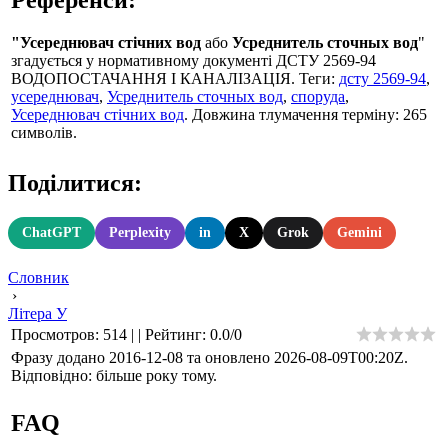
"Усереднювач стічних вод
або
Усреднитель сточных вод
"
згадується у нормативному документі ДСТУ 2569-94
ВОДОПОСТАЧАННЯ І КАНАЛІЗАЦІЯ. Теги:
дсту 2569-94
,
усереднювач
,
Усреднитель сточных вод
,
споруда
,
Усереднювач стічних вод
. Довжина тлумачення терміну: 265
символів.
Поділитися:
ChatGPT
Perplexity
in
X
Grok
Gemini
Словник
›
Літера У
Просмотров
:
514
|
|
Рейтинг
:
0.0
/
0
Фразу додано 2016-12-08 та оновлено
2026-08-09T00:20Z
.
Відповідно: більше року тому.
FAQ