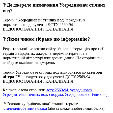
❔ Де джерело визначення Усереднювач стічних
вод?
Термін
"Усереднювач стічних вод
" походить з
нормативного документа ДСТУ 2569-94
ВОДОПОСТАЧАННЯ І КАНАЛІЗАЦІЯ.
❔ Яким чином зібрано цю інформацію?
Редакторський колектив сайту збирав інформацію про цей
термін з відкритих джерел в мережі інтернет та в
нормативній літературі вже досить давно. На сторінці ви
знайдете вказівки на джерело.
Термін Усереднювач стічних вод відноситься до категорії
літера "У"
, згадується у документі ДСТУ 2569-94
ВОДОПОСТАЧАННЯ І КАНАЛІЗАЦІЯ.
Ключові слова сторінки:
дсту 2569-94
,
усереднювач
,
Усреднитель сточных вод
,
споруда
,
Усереднювач стічних вод
.
У "словнику будівельника" є такий термін:
сталезалізобетонна балка
(або сталежелезобетонная балка)