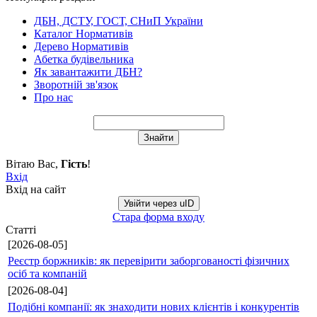
ДБН, ДСТУ, ГОСТ, СНиП України
Каталог Нормативів
Дерево Нормативів
Абетка будівельника
Як завантажити ДБН?
Зворотній зв'язок
Про нас
Вітаю Вас
,
Гість
!
Вхід
Вхід на сайт
Увійти через uID
Стара форма входу
Статті
[2026-08-05]
Реєстр боржників: як перевірити заборгованості фізичних
осіб та компаній
[2026-08-04]
Подібні компанії: як знаходити нових клієнтів і конкурентів