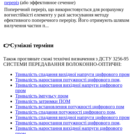
переріз
(або эффективное сечение)
Поперечний переріз, що використовується для розрахунку
вогнестійкісті елементу у разі застосування методу
ефективного поперечного перерізу. Його отримують шляхом
вилучення частин п...
👉Суміжні терміни
Також прогляньте схожі технічні визначення з ДСТУ 3256-95
СИСТЕМИ ПЕРЕДАВАННЯ ВОЛОКОННО-ОПТИЧНI:
Тривалість спадання вихідної напруги цифрового пром
Тривалість наростання потужності цифрового пом,
Тривалість наростання вихідної напруги цифрового
пром
Тривалість імпульсу пром
Тривалість затримки ПОМ
Тривалість встановлення потужності цифрового пом
Тривалість спадання потужності цифрового пом,
Тривалість спадання вихідної напруги цифрового пром
Тривалість наростання потужності цифрового пом,
Тривалість наростання вихідної напруги цифрового
пром