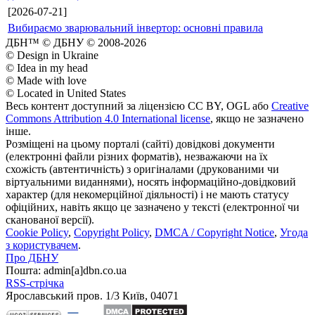
[2026-07-21]
Вибираємо зварювальний інвертор: основні правила
ДБН™ © ДБНУ © 2008-2026
© Design in Ukraine
© Idea in my head
© Made with love
© Located in United States
Весь контент доступний за ліцензією CC BY, OGL або
Creative
Commons Attribution 4.0 International license
, якщо не зазначено
інше.
Розміщені на цьому порталі (сайті) довідкові документи
(електронні файли різних форматів), незважаючи на їх
схожість (автентичність) з оригіналами (друкованими чи
віртуальними виданнями), носять інформаційно-довідковий
характер (для некомерційної діяльності) і не мають статусу
офіційних, навіть якщо це зазначено у тексті (електронної чи
сканованої версії).
Cookie Policy
,
Copyright Policy
,
DMCA / Copyright Notice
,
Угода
з користувачем
.
Про ДБНУ
Пошта: admin[а]dbn.co.ua
RSS-стрічка
Ярославський пров. 1/3 Київ, 04071