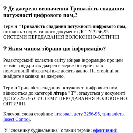
❔ Де джерело визначення Тривалість спадання
потужності цифрового пом,?
Термін
"Тривалість спадання потужності цифрового пом,
"
походить з нормативного документа ДСТУ 3256-95
СИСТЕМИ ПЕРЕДАВАННЯ ВОЛОКОННО-ОПТИЧНI.
❔ Яким чином зібрано цю інформацію?
Редакторський колектив сайту збирав інформацію про цей
термін з відкритих джерел в мережі інтернет та в
нормативній літературі вже досить давно. На сторінці ви
знайдете вказівки на джерело.
Термін Тривалість спадання потужності цифрового пом,
відноситься до категорії
літера "Т"
, згадується у документі
ДСТУ 3256-95 СИСТЕМИ ПЕРЕДАВАННЯ ВОЛОКОННО-
ОПТИЧНI.
Ключові слова сторінки:
інтервал
,
дсту 3256-95
,
тривалість
,
Insect Control
.
У "словнику будівельника" є такий термін:
ефективний