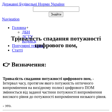
Державні Будівельні Норми України
Navigation
Головна
+
ДБН
ДСТУ
Тривалість спадання потужності
Кодекси
цифрового пом,
Популярні терміни
Статті
👉 Визначення:
Тривалість спадання потужності цифрового пом,
-
Інтервал часу, протягом якого потужність оптичного
випромінення на вихідному полюсі цифрового ПОМ
змінюється від заданої частини потужності випромінення
високого рівня до потужності випромінення низького рівня.
- это.