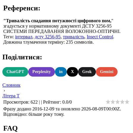
Референси:
"Тривалість спадання потужності цифрового пом,
"
згадується у нормативному документі ДСТУ 3256-95
СИСТЕМИ ПЕРЕДАВАННЯ ВОЛОКОННО-ОПТИЧНI.
Теги:
інтервал
,
дсту 3256-95
,
тривалість
,
Insect Control
.
Довжина тлумачення терміну: 235 символів.
Поділитися:
ChatGPT
Perplexity
in
X
Grok
Gemini
Словник
›
Літера Т
Просмотров
:
622
|
|
Рейтинг
:
0.0
/
0
Фразу додано 2016-12-09 та оновлено
2026-08-09T00:00Z
.
Відповідно: більше року тому.
FAQ