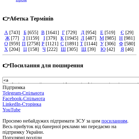
👉Абетка Термінів
А
[743]
Б
[655]
В
[1641]
Г
[729]
Д
[954]
Е
[519]
Є
[29]
Ж
[77]
З
[1159]
І
[379]
К
[1945]
Л
[487]
М
[985]
Н
[981]
О
[959]
П
[2758]
Р
[1121]
С
[1891]
Т
[1144]
У
[306]
Ф
[580]
Х
[204]
Ц
[158]
Ч
[222]
Ш
[305]
Щ
[39]
Ю
[42]
Я
[46]
👉Посилання для поширення
Підтримка
Telegram-Спільнота
Facebook-Спільнота
LinkedIn-Сторінка
YouTube
Просимо небайдужих підтримати ЗСУ за цим
посиланням
.
Весь прибуток від банерної реклами ми передаємо на
підтримку України.
Популярні розділи