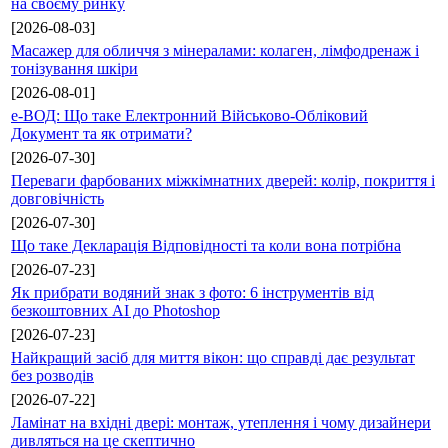
на своєму ринку
[2026-08-03]
Масажер для обличчя з мінералами: колаген, лімфодренаж і
тонізування шкіри
[2026-08-01]
е-ВОД: Що таке Електронний Військово-Обліковий
Документ та як отримати?
[2026-07-30]
Переваги фарбованих міжкімнатних дверей: колір, покриття і
довговічність
[2026-07-30]
Що таке Декларація Відповідності та коли вона потрібна
[2026-07-23]
Як прибрати водяний знак з фото: 6 інструментів від
безкоштовних AI до Photoshop
[2026-07-23]
Найкращий засіб для миття вікон: що справді дає результат
без розводів
[2026-07-22]
Ламінат на вхідні двері: монтаж, утеплення і чому дизайнери
дивляться на це скептично