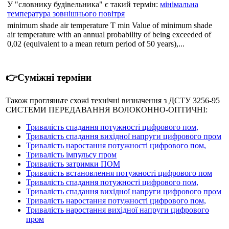
У "словнику будівельника" є такий термін:
мінімальна
температура зовнішнього повітря
minimum shade air temperature T min Value of minimum shade
air temperature with an annual probability of being exceeded of
0,02 (equivalent to a mean return period of 50 years),...
👉Суміжні терміни
Також прогляньте схожі технічні визначення з ДСТУ 3256-95
СИСТЕМИ ПЕРЕДАВАННЯ ВОЛОКОННО-ОПТИЧНI:
Тривалість спадання потужності цифрового пом,
Тривалість спадання вихідної напруги цифрового пром
Тривалість наростання потужності цифрового пом,
Тривалість імпульсу пром
Тривалість затримки ПОМ
Тривалість встановлення потужності цифрового пом
Тривалість спадання потужності цифрового пом,
Тривалість спадання вихідної напруги цифрового пром
Тривалість наростання потужності цифрового пом,
Тривалість наростання вихідної напруги цифрового
пром