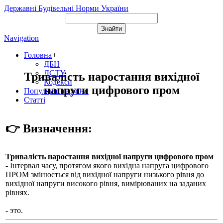
Державні Будівельні Норми України
Navigation
Головна
+
ДБН
ДСТУ
Тривалість наростання вихідної
Кодекси
напруги цифрового пром
Популярні терміни
Статті
👉 Визначення:
Тривалість наростання вихідної напруги цифрового пром
- Інтервал часу, протягом якого вихідна напруга цифрового
ПРОМ змінюється від вихідної напруги низького рівня до
вихідної напруги високого рівня, вимірюваних на заданих
рівнях.
- это.