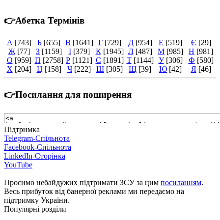
👉Абетка Термінів
А
[743]
Б
[655]
В
[1641]
Г
[729]
Д
[954]
Е
[519]
Є
[29]
Ж
[77]
З
[1159]
І
[379]
К
[1945]
Л
[487]
М
[985]
Н
[981]
О
[959]
П
[2758]
Р
[1121]
С
[1891]
Т
[1144]
У
[306]
Ф
[580]
Х
[204]
Ц
[158]
Ч
[222]
Ш
[305]
Щ
[39]
Ю
[42]
Я
[46]
👉Посилання для поширення
Підтримка
Telegram-Спільнота
Facebook-Спільнота
LinkedIn-Сторінка
YouTube
Просимо небайдужих підтримати ЗСУ за цим
посиланням
.
Весь прибуток від банерної реклами ми передаємо на
підтримку України.
Популярні розділи