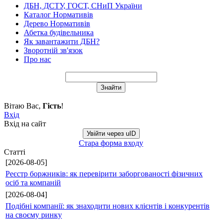
ДБН, ДСТУ, ГОСТ, СНиП України
Каталог Нормативів
Дерево Нормативів
Абетка будівельника
Як завантажити ДБН?
Зворотній зв'язок
Про нас
Вітаю Вас
,
Гість
!
Вхід
Вхід на сайт
Увійти через uID
Стара форма входу
Статті
[2026-08-05]
Реєстр боржників: як перевірити заборгованості фізичних
осіб та компаній
[2026-08-04]
Подібні компанії: як знаходити нових клієнтів і конкурентів
на своєму ринку