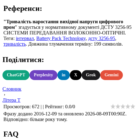
Референси:
"Тривалість наростання вихідної напруги цифрового
пром
" згадується у нормативному документі ДСТУ 3256-95
СИСТЕМИ ПЕРЕДАВАННЯ ВОЛОКОННО-ОПТИЧНI.
Теги:
інтервал
,
Battery Pack Technology
,
дсту 3256-95
,
тривалість
. Довжина тлумачення терміну: 199 символів.
Поділитися:
ChatGPT
Perplexity
in
X
Grok
Gemini
Словник
›
Літера Т
Просмотров
:
672
|
|
Рейтинг
:
0.0
/
0
Фразу додано 2016-12-09 та оновлено
2026-08-09T00:90Z
.
Відповідно: більше року тому.
FAQ