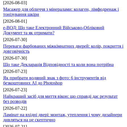
[2026-08-03]
Масажер для обличчя з мінералами: колаген, лімфодренаж і
тонізування шкіри
[2026-08-01]
е-ВОД: Що таке Електронний Військово-Обліковий
Документ та як отримати?
[2026-07-30]
Переваги фарбованих міжкімнатних дверей: колір, покриття і
довговічність
[2026-07-30]
Що таке Декларація Відповідності та коли вона потрібна
[2026-07-23]
Як прибрати водяний знак з фото: 6 інструментів від
безкоштовних AI до Photoshop
[2026-07-23]
Найкращий засіб для миття вікон: що справді дає результат
без розводів
[2026-07-22]
Ламінат на вхідні двері: монтаж, утеплення і чому дизайнери
дивляться на це скептично
[2026-07-21]