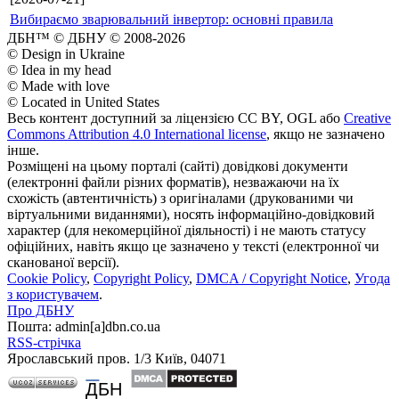
Вибираємо зварювальний інвертор: основні правила
ДБН™ © ДБНУ © 2008-2026
© Design in Ukraine
© Idea in my head
© Made with love
© Located in United States
Весь контент доступний за ліцензією CC BY, OGL або
Creative
Commons Attribution 4.0 International license
, якщо не зазначено
інше.
Розміщені на цьому порталі (сайті) довідкові документи
(електронні файли різних форматів), незважаючи на їх
схожість (автентичність) з оригіналами (друкованими чи
віртуальними виданнями), носять інформаційно-довідковий
характер (для некомерційної діяльності) і не мають статусу
офіційних, навіть якщо це зазначено у тексті (електронної чи
сканованої версії).
Cookie Policy
,
Copyright Policy
,
DMCA / Copyright Notice
,
Угода
з користувачем
.
Про ДБНУ
Пошта: admin[а]dbn.co.ua
RSS-стрічка
Ярославський пров. 1/3 Київ, 04071