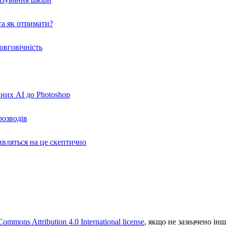
а як отримати?
овговічність
вних AI до Photoshop
розводів
ивляться на це скептично
Commons Attribution 4.0 International license
, якщо не зазначено інш