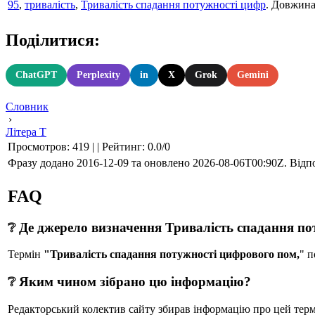
95
,
тривалість
,
Тривалість спадання потужності цифр
. Довжина
Поділитися:
ChatGPT
Perplexity
in
X
Grok
Gemini
Словник
›
Літера Т
Просмотров
:
419
|
|
Рейтинг
:
0.0
/
0
Фразу додано 2016-12-09 та оновлено
2026-08-06T00:90Z
. Відп
FAQ
❔ Де джерело визначення Тривалість спадання по
Термін
"Тривалість спадання потужності цифрового пом,
" 
❔ Яким чином зібрано цю інформацію?
Редакторський колектив сайту збирав інформацію про цей термін