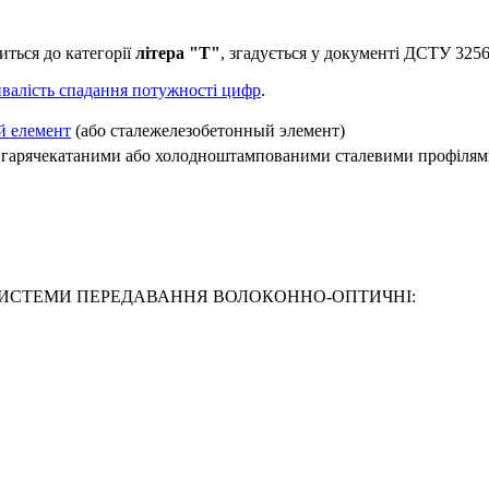
иться до категорії
літера "Т"
, згадується у документі ДСТ
валість спадання потужності цифр
.
й елемент
(або сталежелезобетонный элемент)
 гарячекатаними або холодноштампованими сталевими профілям
256-95 СИСТЕМИ ПЕРЕДАВАННЯ ВОЛОКОННО-ОПТИЧНI: