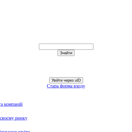
Увійти через uID
Стара форма входу
та компаній
а своєму ринку
нізування шкіри