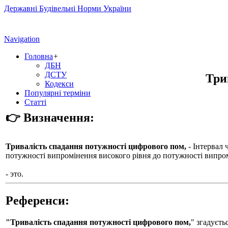
Державні Будівельні Норми України
Navigation
Головна
+
ДБН
ДСТУ
Три
Кодекси
Популярні терміни
Статті
👉 Визначення:
Тривалість спадання потужності цифрового пом,
- Інтервал 
потужності випромінення високого рівня до потужності випром
- это.
Референси:
"Тривалість спадання потужності цифрового пом,
" згадує