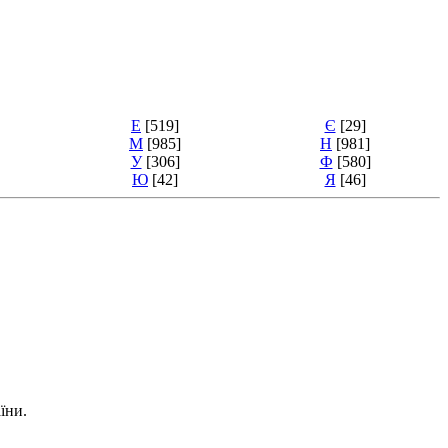
Е
[519]
Є
[29]
М
[985]
Н
[981]
У
[306]
Ф
[580]
Ю
[42]
Я
[46]
їни.