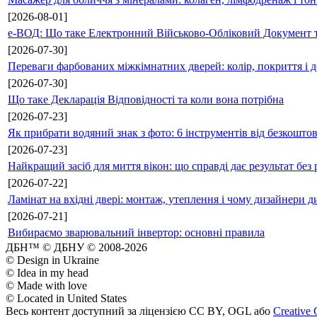
[2026-08-01]
е-ВОД: Що таке Електронний Військово-Обліковий Документ т
[2026-07-30]
Переваги фарбованих міжкімнатних дверей: колір, покриття і д
[2026-07-30]
Що таке Декларація Відповідності та коли вона потрібна
[2026-07-23]
Як прибрати водяний знак з фото: 6 інструментів від безкошто
[2026-07-23]
Найкращий засіб для миття вікон: що справді дає результат без 
[2026-07-22]
Ламінат на вхідні двері: монтаж, утеплення і чому дизайнери д
[2026-07-21]
Вибираємо зварювальний інвертор: основні правила
ДБН™ © ДБНУ © 2008-2026
© Design in Ukraine
© Idea in my head
© Made with love
© Located in United States
Весь контент доступний за ліцензією CC BY, OGL або
Creative 