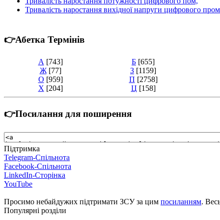
Тривалість наростання потужності цифрового пом,
Тривалість наростання вихідної напруги цифрового пром
👉Абетка Термінів
А
[743]
Б
[655]
Ж
[77]
З
[1159]
О
[959]
П
[2758]
Х
[204]
Ц
[158]
👉Посилання для поширення
Підтримка
Telegram-Спільнота
Facebook-Спільнота
LinkedIn-Сторінка
YouTube
Просимо небайдужих підтримати ЗСУ за цим
посиланням
. Вес
Популярні розділи