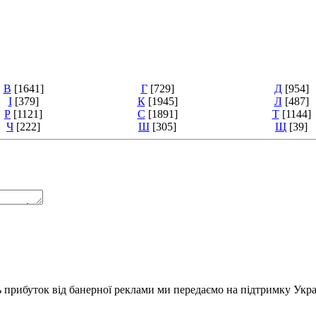
В
[1641]
Г
[729]
Д
[954]
І
[379]
К
[1945]
Л
[487]
Р
[1121]
С
[1891]
Т
[1144]
Ч
[222]
Ш
[305]
Щ
[39]
ь прибуток від банерної реклами ми передаємо на підтримку Укра