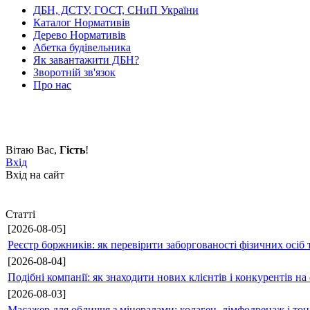
ДБН, ДСТУ, ГОСТ, СНиП України
Каталог Нормативів
Дерево Нормативів
Абетка будівельника
Як завантажити ДБН?
Зворотній зв'язок
Про нас
Вітаю Вас
,
Гість
!
Вхід
Вхід на сайт
Статті
[2026-08-05]
Реєстр боржників: як перевірити заборгованості фізичних осіб 
[2026-08-04]
Подібні компанії: як знаходити нових клієнтів і конкурентів н
[2026-08-03]
Масажер для обличчя з мінералами: колаген, лімфодренаж і то