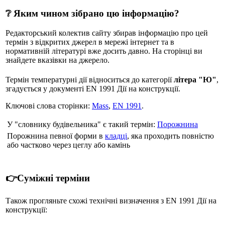
❔ Яким чином зібрано цю інформацію?
Редакторський колектив сайту збирав інформацію про цей
термін з відкритих джерел в мережі інтернет та в
нормативній літературі вже досить давно. На сторінці ви
знайдете вказівки на джерело.
Термін температурні дії відноситься до категорії
літера "Ю"
,
згадується у документі EN 1991 Дії на конструкції.
Ключові слова сторінки:
Mass
,
EN 1991
.
У "словнику будівельника" є такий термін:
Порожнина
Порожнина певної форми в
кладці
, яка проходить повністю
або частково через цеглу або камінь
👉Суміжні терміни
Також прогляньте схожі технічні визначення з EN 1991 Дії на
конструкції: