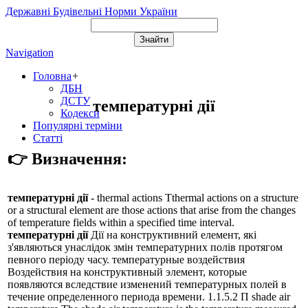
Державні Будівельні Норми України
Navigation
Головна
+
ДБН
ДСТУ
температурні дії
Кодекси
Популярні терміни
Статті
👉 Визначення:
температурні дії
- thermal actions Tthermal actions on a structure
or a structural element are those actions that arise from the changes
of temperature fields within a specified time interval.
температурні дії
Дії на конструктивний елемент, які
з'являються унаслідок змін температурних полів протягом
певного періоду часу. температурные воздействия
Воздействия на конструктивный элемент, которые
появляются вследствие изменений температурных полей в
течение определенного периода времени. 1.1.5.2 П shade air