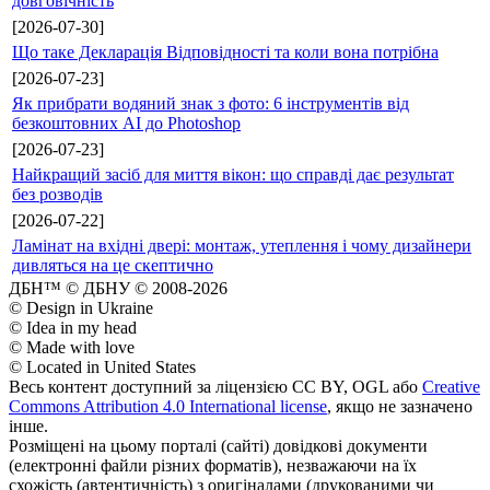
довговічність
[2026-07-30]
Що таке Декларація Відповідності та коли вона потрібна
[2026-07-23]
Як прибрати водяний знак з фото: 6 інструментів від
безкоштовних AI до Photoshop
[2026-07-23]
Найкращий засіб для миття вікон: що справді дає результат
без розводів
[2026-07-22]
Ламінат на вхідні двері: монтаж, утеплення і чому дизайнери
дивляться на це скептично
ДБН™ © ДБНУ © 2008-2026
© Design in Ukraine
© Idea in my head
© Made with love
© Located in United States
Весь контент доступний за ліцензією CC BY, OGL або
Creative
Commons Attribution 4.0 International license
, якщо не зазначено
інше.
Розміщені на цьому порталі (сайті) довідкові документи
(електронні файли різних форматів), незважаючи на їх
схожість (автентичність) з оригіналами (друкованими чи