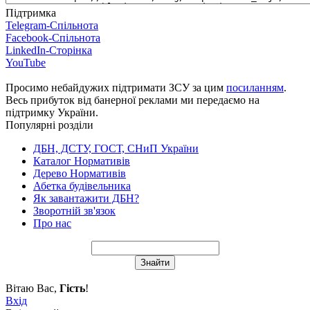
Підтримка
Telegram-Спільнота
Facebook-Спільнота
LinkedIn-Сторінка
YouTube
Просимо небайдужих підтримати ЗСУ за цим
посиланням
.
Весь прибуток від банерної реклами ми передаємо на
підтримку України.
Популярні розділи
ДБН, ДСТУ, ГОСТ, СНиП України
Каталог Нормативів
Дерево Нормативів
Абетка будівельника
Як завантажити ДБН?
Зворотній зв'язок
Про нас
Вітаю Вас
,
Гість
!
Вхід