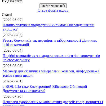
Вхід на сайт
Увійти через uID
Стара форма входу
Статті
[2026-08-09]
Навіщо потрібен придверний килимок і які завдання він
вирішує?
[2026-08-05]
Реєстр боржників: як перевірити заборгованості фізичних
осіб та компаній
[2026-08-04]
Подібні компанії: як знаходити нових клієнтів і конкурентів
на своєму ринку
[2026-08-03]
Масажер для обличчя з мінералами: колаген, лімфодренаж і
тонізування шкіри
[2026-08-01]
е-ВОД: Що таке Електронний Військово-Обліковий
Документ та як отримати?
[2026-07-30]
Переваги фарбованих міжкімнатних дверей: колір, покриття і