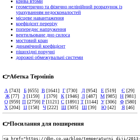
крива втоми
геометрично та фізично нелінійний розрахунок із
урахуванням недосконалостей
місцеве навантаження
коефіцієнт перерізу
попереднє напруження
вентильоване дно силоса
мостовий кран
динамічний коефіцієнт
пішохідні поручні
дорожні обмежувальні системи
👉Абетка Термінів
А
[743]
Б
[655]
В
[1641]
Г
[730]
Д
[954]
Е
[519]
Є
[29]
Ж
[77]
З
[1159]
І
[379]
К
[1946]
Л
[487]
М
[985]
Н
[981]
О
[959]
П
[2759]
Р
[1121]
С
[1891]
Т
[1144]
У
[306]
Ф
[580]
Х
[204]
Ц
[158]
Ч
[222]
Ш
[305]
Щ
[39]
Ю
[42]
Я
[46]
👉Посилання для поширення