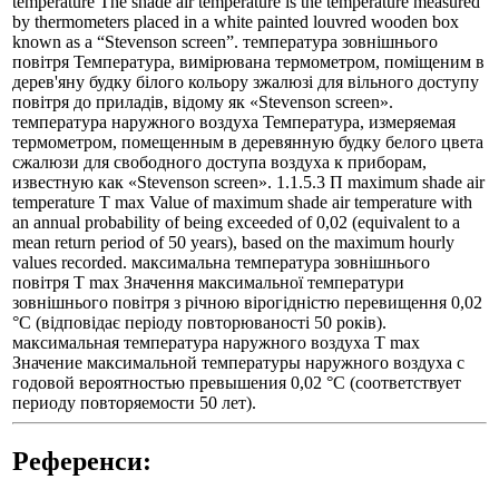
temperature The shade air temperature is the temperature measured
by thermometers placed in a white painted louvred wooden box
known as a “Stevenson screen”. температура зовнішнього
повітря Температура, вимірювана термометром, поміщеним в
дерев'яну будку білого кольору зжалюзі для вільного доступу
повітря до приладів, відому як «Stevenson screen».
температура наружного воздуха Температура, измеряемая
термометром, помещенным в деревянную будку белого цвета
сжалюзи для свободного доступа воздуха к приборам,
известную как «Stevenson screen». 1.1.5.3 П maximum shade air
temperature T max Value of maximum shade air temperature with
an annual probability of being exceeded of 0,02 (equivalent to a
mean return period of 50 years), based on the maximum hourly
values recorded. максимальна температура зовнішнього
повітря T max Значення максимальної температури
зовнішнього повітря з річною вірогідністю перевищення 0,02
°С (відповідає періоду повторюваності 50 років).
максимальная температура наружного воздуха T max
Значение максимальной температуры наружного воздуха с
годовой вероятностью превышения 0,02 °С (соответствует
периоду повторяемости 50 лет).
Референси: