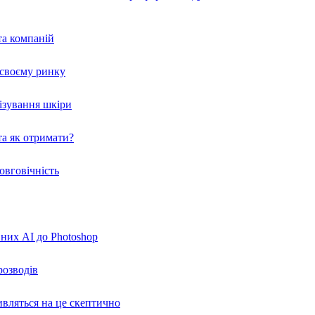
та компаній
а своєму ринку
нізування шкіри
а як отримати?
овговічність
вних AI до Photoshop
розводів
ивляться на це скептично