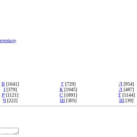
атеріалу
В
[1641]
Г
[729]
Д
[954]
І
[379]
К
[1945]
Л
[487]
Р
[1121]
С
[1891]
Т
[1144]
Ч
[222]
Ш
[305]
Щ
[39]