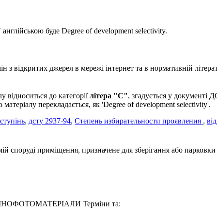
" англійською буде Degree of development selectivity.
 з відкритих джерел в мережі інтернет та в нормативній літерат
у відноситься до категорії
літера "С"
, згадується у документ
теріалу перекладається, як 'Degree of development selectivity'.
ступінь
,
дсту 2937-94
,
Степень избирательности проявления
,
ві
ій споруді приміщення, призначене для зберігання або парковки а
94 КІНОФОТОМАТЕРІАЛИ Терміни та: