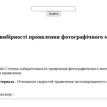
вибірності проявлення фотографічного 
або
Степень избирательности проявления фотографического мат
я проявлення.
атериала
- Отношение скоростей проявления экспонированного 
ectivity'
.