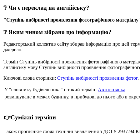
❔ Чи є переклад на англійську?
"Ступінь вибірності проявлення фотографічного матеріалу
❔ Яким чином зібрано цю інформацію?
Редакторський колектив сайту збирав інформацію про цей термін
джерело.
Термін Ступінь вибірності проявлення фотографічного матеріал
англійську мову Ступінь вибірності проявлення фотографічного ма
Ключові слова сторінки:
Ступінь вибірності проявлення фотог
,
У "словнику будівельника" є такий термін:
Автостоянка
розміщуване в межах будинку, в прибудові до нього або в окрем
👉Суміжні терміни
Також прогляньте схожі технічні визначення з ДСТУ 2937-