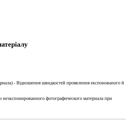
матеріалу
ериала
) - Відношення швидкостей проявлення експонованого й
и неэкспонированного фотографического материала при