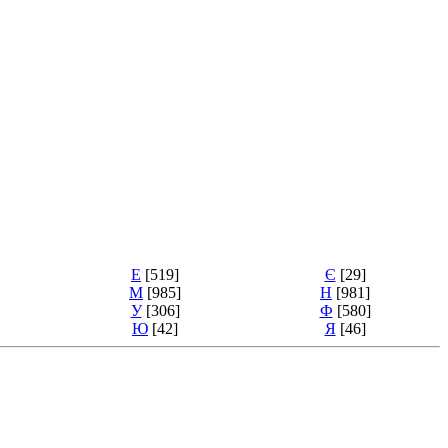
Е
[519]
Є
[29]
М
[985]
Н
[981]
У
[306]
Ф
[580]
Ю
[42]
Я
[46]