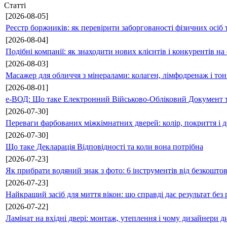
Статті
[2026-08-05]
Реєстр боржників: як перевірити заборгованості фізичних осіб 
[2026-08-04]
Подібні компанії: як знаходити нових клієнтів і конкурентів н
[2026-08-03]
Масажер для обличчя з мінералами: колаген, лімфодренаж і то
[2026-08-01]
е-ВОД: Що таке Електронний Військово-Обліковий Документ т
[2026-07-30]
Переваги фарбованих міжкімнатних дверей: колір, покриття і д
[2026-07-30]
Що таке Декларація Відповідності та коли вона потрібна
[2026-07-23]
Як прибрати водяний знак з фото: 6 інструментів від безкошто
[2026-07-23]
Найкращий засіб для миття вікон: що справді дає результат без 
[2026-07-22]
Ламінат на вхідні двері: монтаж, утеплення і чому дизайнери д