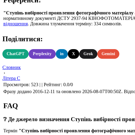
"Ступінь вибірності проявлення фотографічного матеріалу
нормативному документі ДСТУ 2937-94 КІНОФОТОМАТЕРІАЛ
відношення
. Довжина тлумачення терміну: 334 символів.
Поділитися:
ChatGPT
Perplexity
in
X
Grok
Gemini
Словник
›
Літера С
Просмотров
:
523
|
|
Рейтинг
:
0.0
/
0
Фразу додано 2016-12-11 та оновлено
2026-08-07T00:50Z
. Відп
FAQ
❔ Де джерело визначення Ступінь вибірності про
Термін
"Ступінь вибірності проявлення фотографічного мат