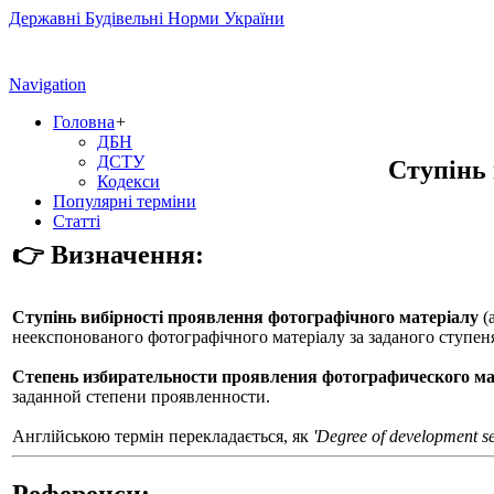
Державні Будівельні Норми України
Navigation
Головна
+
ДБН
ДСТУ
Ступінь 
Кодекси
Популярні терміни
Статті
👉 Визначення:
Ступінь вибірності проявлення фотографічного матеріалу
(
неекспонованого фотографічного матеріалу за заданого ступен
Степень избирательности проявления фотографического м
заданной степени проявленности.
Англійською термін перекладається, як
'Degree of development sel
Референси: