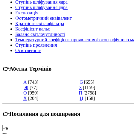
Ступінь шліфування ядра
Ступінь шліфування ядра
Експозиція
Фотометричний еквівалент
Кратність світлофільтра
Коефіцієнт кальє
Баланс світлочутливості
Температурний коефіцієнт проявлення фотографічного м
Ступінь проявлення
Освітленість
👉Абетка Термінів
А
[743]
Б
[655]
Ж
[77]
З
[1159]
О
[959]
П
[2758]
Х
[204]
Ц
[158]
👉Посилання для поширення