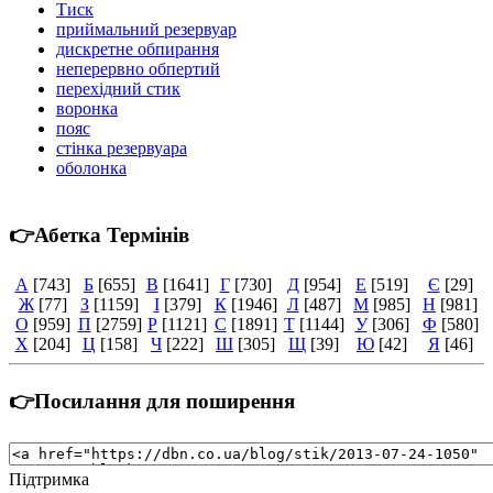
Тиск
приймальний резервуар
дискретне обпирання
неперервно обпертий
перехідний стик
воронка
пояс
стінка резервуара
оболонка
👉Абетка Термінів
А
[743]
Б
[655]
В
[1641]
Г
[730]
Д
[954]
Е
[519]
Є
[29]
Ж
[77]
З
[1159]
І
[379]
К
[1946]
Л
[487]
М
[985]
Н
[981]
О
[959]
П
[2759]
Р
[1121]
С
[1891]
Т
[1144]
У
[306]
Ф
[580]
Х
[204]
Ц
[158]
Ч
[222]
Ш
[305]
Щ
[39]
Ю
[42]
Я
[46]
👉Посилання для поширення
Підтримка