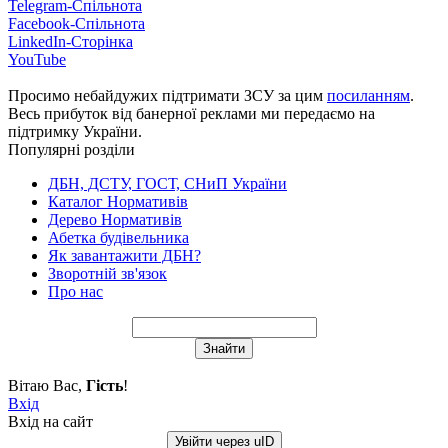
Telegram-Спільнота
Facebook-Спільнота
LinkedIn-Сторінка
YouTube
Просимо небайдужих підтримати ЗСУ за цим
посиланням
.
Весь прибуток від банерної реклами ми передаємо на
підтримку України.
Популярні розділи
ДБН, ДСТУ, ГОСТ, СНиП України
Каталог Нормативів
Дерево Нормативів
Абетка будівельника
Як завантажити ДБН?
Зворотній зв'язок
Про нас
Вітаю Вас
,
Гість
!
Вхід
Вхід на сайт
Увійти через uID