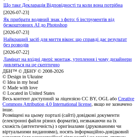
Що таке Декларація Відповідності та коли вона потрібна
[2026-07-23]
Як прибрати водяний знак з фото: 6 інструментів від
безкоштовних AI до Photoshop
[2026-07-23]
Найкращий засіб для миття вікон: що справді дає результат
без розводів
[2026-07-22]
Ламінат на вхідні двері: монтаж, утеплення і чому дизайнери
дивляться на це скептично
ДБН™ © ДБНУ © 2008-2026
© Design in Ukraine
© Idea in my head
© Made with love
© Located in United States
Весь контент доступний за ліцензією CC BY, OGL або
Creative
Commons Attribution 4.0 International license
, якщо не зазначено
інше.
Розміщені на цьому порталі (сайті) довідкові документи
(електронні файли різних форматів), незважаючи на їх
схожість (автентичність) з оригіналами (друкованими чи
віртуальними виданнями), носять інформаційно-довідковий