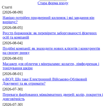
Стара форма входу
Статті
[2026-08-09]
Навіщо потрібен придверний килимок і які завдання він
вирішує?
[2026-08-05]
Реєстр боржників: як перевірити заборгованості фізичних
осіб та компаній
[2026-08-04]
Подібні компанії: як знаходити нових клієнтів і конкурентів
на своєму ринку
[2026-08-03]
Масажер для обличчя з мінералами: колаген, лімфодренаж і
тонізування шкіри
[2026-08-01]
е-ВОД: Що таке Електронний Військово-Обліковий
Документ та як отримати?
[2026-07-30]
Переваги фарбованих міжкімнатних дверей: колір, покриття і
довговічність
[2026-07-30]