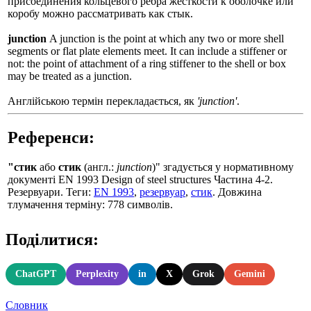
присоединения кольцевого ребра жесткости к оболочке или
коробу можно рассматривать как стык.
junction
A junction is the point at which any two or more shell
segments or flat plate elements meet. It can include a stiffener or
not: the point of attachment of a ring stiffener to the shell or box
may be treated as a junction.
Англійською термін перекладається, як
'junction'
.
Референси:
"стик
або
стик
(англ.:
junction
)" згадується у нормативному
документі EN 1993 Design of steel structures Частина 4-2.
Резервуари. Теги:
EN 1993
,
резервуар
,
стик
. Довжина
тлумачення терміну: 778 символів.
Поділитися:
ChatGPT
Perplexity
in
X
Grok
Gemini
Словник