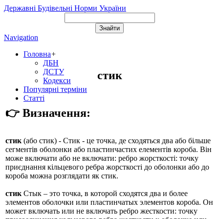
Державні Будівельні Норми України
Navigation
Головна
+
ДБН
ДСТУ
стик
Кодекси
Популярні терміни
Статті
👉 Визначення:
стик
(або
стик
) - Стик - це точка, де сходяться два або більше
сегментів оболонки або пластинчастих елементів короба. Він
може включати або не включати: ребро жорсткості: точку
приєднання кільцевого ребра жорсткості до оболонки або до
короба можна розглядати як стик.
стик
Стык – это точка, в которой сходятся два и более
элементов оболочки или пластинчатых элементов короба. Он
может включать или не включать ребро жесткости: точку