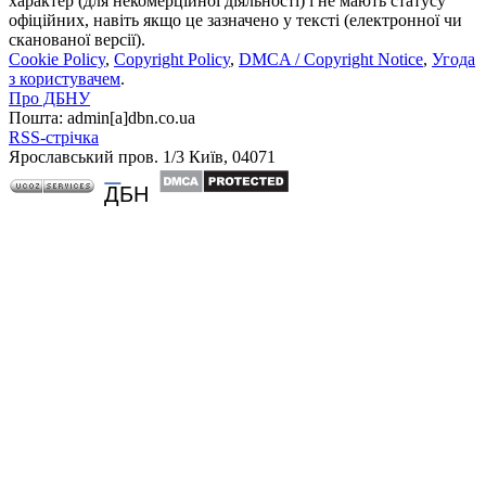
характер (для некомерційної діяльності) і не мають статусу
офіційних, навіть якщо це зазначено у тексті (електронної чи
сканованої версії).
Cookie Policy
,
Copyright Policy
,
DMCA / Copyright Notice
,
Угода
з користувачем
.
Про ДБНУ
Пошта: admin[а]dbn.co.ua
RSS-стрічка
Ярославський пров. 1/3 Київ, 04071