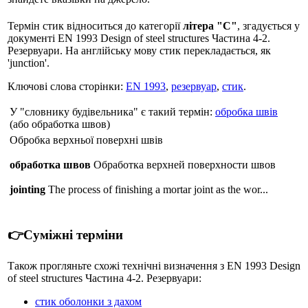
Термін стик відноситься до категорії
літера "С"
, згадується у
документі EN 1993 Design of steel structures Частина 4-2.
Резервуари. На англійську мову стик перекладається, як
'junction'.
Ключові слова сторінки:
EN 1993
,
резервуар
,
стик
.
У "словнику будівельника" є такий термін:
обробка швів
(або обработка швов)
Обробка верхньої поверхні швів
обработка швов
Обработка верхней поверхности швов
jointing
The process of finishing a mortar joint as the wor...
👉Суміжні терміни
Також прогляньте схожі технічні визначення з EN 1993 Design
of steel structures Частина 4-2. Резервуари:
стик оболонки з дахом