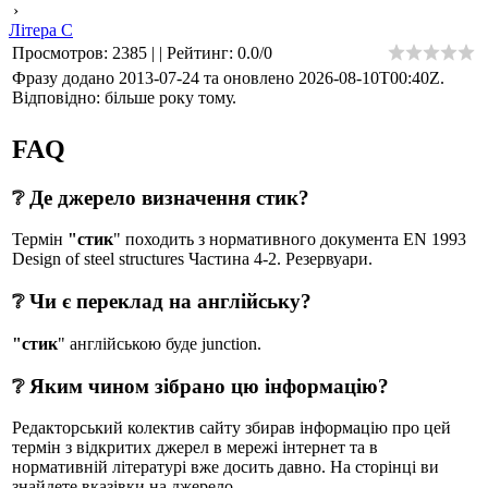
›
Літера С
Просмотров
:
2385
|
|
Рейтинг
:
0.0
/
0
Фразу додано 2013-07-24 та оновлено
2026-08-10T00:40Z
.
Відповідно: більше року тому.
FAQ
❔ Де джерело визначення стик?
Термін
"стик
" походить з нормативного документа EN 1993
Design of steel structures Частина 4-2. Резервуари.
❔ Чи є переклад на англійську?
"стик
" англійською буде junction.
❔ Яким чином зібрано цю інформацію?
Редакторський колектив сайту збирав інформацію про цей
термін з відкритих джерел в мережі інтернет та в
нормативній літературі вже досить давно. На сторінці ви
знайдете вказівки на джерело.