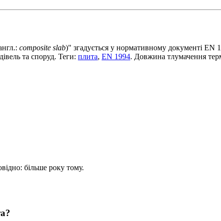
англ.:
composite slab
)" згадується у нормативному документ
івель та споруд. Теги:
плита
,
EN 1994
. Довжина тлумачення терм
овідно: більше року тому.
та?