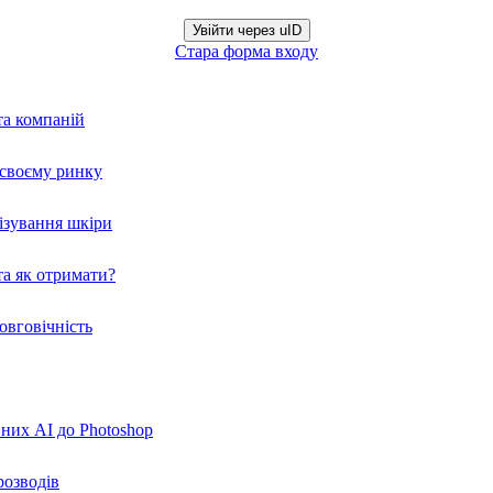
Увійти через uID
Стара форма входу
та компаній
а своєму ринку
нізування шкіри
а як отримати?
овговічність
вних AI до Photoshop
розводів