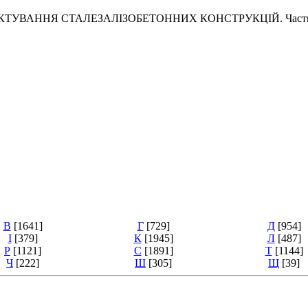
ПРОЕКТУВАННЯ СТАЛЕЗАЛІЗОБЕТОННИХ КОНСТРУКЦІЙ. Частина 1-1
В
[1641]
Г
[729]
Д
[954]
І
[379]
К
[1945]
Л
[487]
Р
[1121]
С
[1891]
Т
[1144]
Ч
[222]
Ш
[305]
Щ
[39]