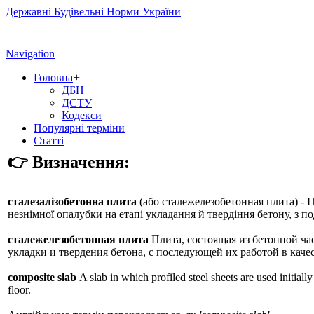
Державні Будівельні Норми України
Navigation
Головна
+
ДБН
ДСТУ
Кодекси
Популярні терміни
Статті
👉 Визначення:
сталезалізобетонна плита
(або
сталежелезобетонная плита
) -
незнімної опалубки на етапі укладання й твердіння бетону, з п
сталежелезобетонная плита
Плита, состоящая из бетонной ча
укладки и твердения бетона, с последующей их работой в каче
composite slab
A slab in which profiled steel sheets are used initial
floor.