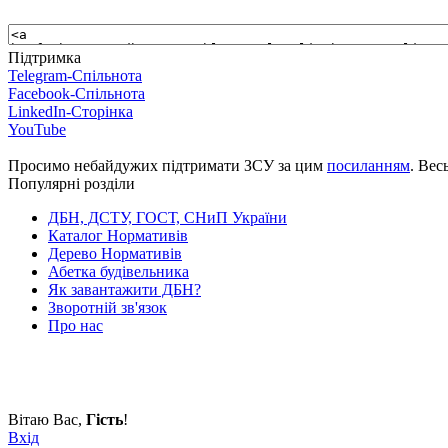
Підтримка
Telegram-Спільнота
Facebook-Спільнота
LinkedIn-Сторінка
YouTube
Просимо небайдужих підтримати ЗСУ за цим
посиланням
. Вес
Популярні розділи
ДБН, ДСТУ, ГОСТ, СНиП України
Каталог Нормативів
Дерево Нормативів
Абетка будівельника
Як завантажити ДБН?
Зворотній зв'язок
Про нас
Вітаю Вас
,
Гість
!
Вхід