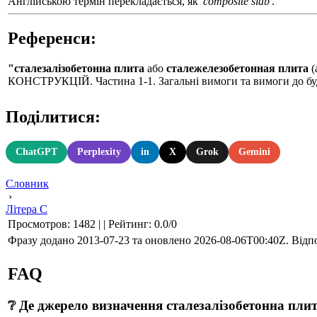
Англійською термін перекладається, як
'composite slab'
.
Референси:
"сталезалізобетонна плита
або
сталежелезобетонная плита
(
КОНСТРУКЦІЙ. Частина 1-1. Загальні вимоги та вимоги до буд
Поділитися:
ChatGPT
Perplexity
in
X
Grok
Gemini
Словник
›
Літера С
Просмотров
:
1482
|
|
Рейтинг
:
0.0
/
0
Фразу додано 2013-07-23 та оновлено
2026-08-06T00:40Z
. Відп
FAQ
❔ Де джерело визначення сталезалізобетонна пли