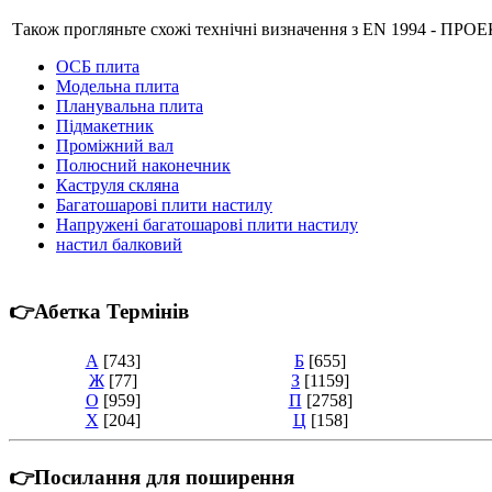
Також прогляньте схожі технічні визначення з EN 1994 - 
ОСБ плита
Модельна плита
Планувальна плита
Підмакетник
Проміжний вал
Полюсний наконечник
Каструля скляна
Багатошарові плити настилу
Напружені багатошарові плити настилу
настил балковий
👉Абетка Термінів
А
[743]
Б
[655]
Ж
[77]
З
[1159]
О
[959]
П
[2758]
Х
[204]
Ц
[158]
👉Посилання для поширення