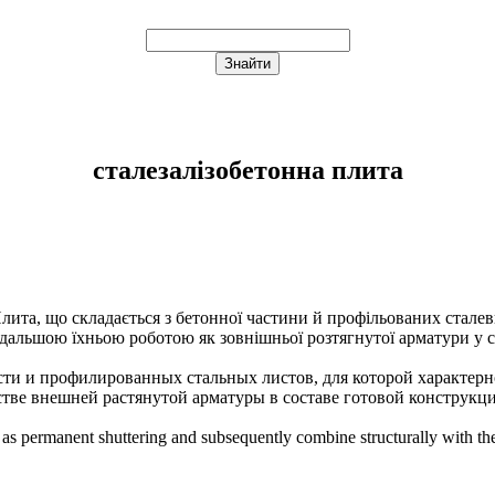
сталезалізобетонна плита
 Плита, що складається з бетонної частини й профільованих сталев
одальшою їхньою роботою як зовнішньої розтягнутої арматури у ск
сти и профилированных стальных листов, для которой характерн
стве внешней растянутой арматуры в составе готовой конструкц
ly as permanent shuttering and subsequently combine structurally with th