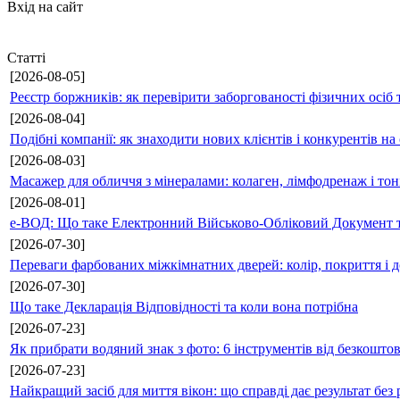
Вхід на сайт
Статті
[2026-08-05]
Реєстр боржників: як перевірити заборгованості фізичних осіб 
[2026-08-04]
Подібні компанії: як знаходити нових клієнтів і конкурентів н
[2026-08-03]
Масажер для обличчя з мінералами: колаген, лімфодренаж і то
[2026-08-01]
е-ВОД: Що таке Електронний Військово-Обліковий Документ т
[2026-07-30]
Переваги фарбованих міжкімнатних дверей: колір, покриття і д
[2026-07-30]
Що таке Декларація Відповідності та коли вона потрібна
[2026-07-23]
Як прибрати водяний знак з фото: 6 інструментів від безкошто
[2026-07-23]
Найкращий засіб для миття вікон: що справді дає результат без 