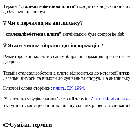
Термін
"сталезалізобетонна плита
" походить з нормативно
до будівель та споруд.
❔ Чи є переклад на англійську?
"сталезалізобетонна плита
" англійською буде composite slab.
❔ Яким чином зібрано цю інформацію?
Редакторський колектив сайту збирав інформацію про цей термін
джерело.
Термін сталезалізобетонна плита відноситься до категорії
літе
Загальні вимоги та вимоги до будівель та споруд. На англійську 
Ключові слова сторінки:
плита
,
EN 1994
.
У "словнику будівельника" є такий термін:
Антисейсмічні зах
сукупність конструктивних і планувальних рішень, заснованих
👉Суміжні терміни