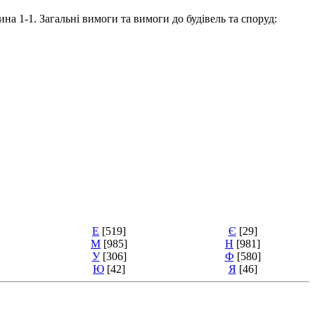
. Загальні вимоги та вимоги до будівель та споруд:
Е
[519]
Є
[29]
М
[985]
Н
[981]
У
[306]
Ф
[580]
Ю
[42]
Я
[46]