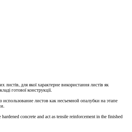
их листів, для якої характерне використання листів як
ладі готової конструкції.
о использование листов как несъемной опалубки на этапе
ии.
e hardened concrete and act as tensile reinforcement in the finished