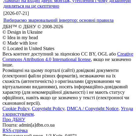
Ламінат на вхідні двері: монтаж, утеплення і чому дизайнери
дивляться на це скептично
[2026-07-21]
Вибираємо зварювальний інвертор: основні правила
ДБН™ © ДБНУ © 2008-2026
© Design in Ukraine
© Idea in my head
© Made with love
© Located in United States
Весь контент доступний за ліцензією CC BY, OGL або
Creative
Commons Attribution 4.0 International license
, якщо не зазначено
інше.
Розміщені на цьому порталі (сайті) довідкові документи
(електронні файли різних форматів), незважаючи на їх
схожість (автентичність) з оригіналами (друкованими чи
віртуальними виданнями), носять інформаційно-довідковий
характер (для некомерційної діяльності) і не мають статусу
офіційних, навіть якщо це зазначено у тексті (електронної чи
сканованої версії).
Cookie Policy
,
Copyright Policy
,
DMCA / Copyright Notice
,
Угода
з користувачем
.
Про ДБНУ
Пошта: admin[а]dbn.co.ua
RSS-стрічка
Ярославський пров. 1/3 Київ, 04071