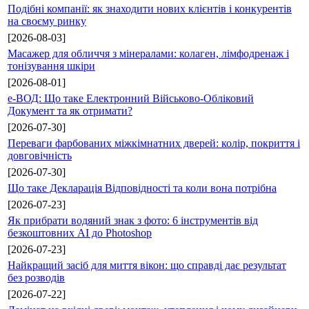
Подібні компанії: як знаходити нових клієнтів і конкурентів
на своєму ринку
[2026-08-03]
Масажер для обличчя з мінералами: колаген, лімфодренаж і
тонізування шкіри
[2026-08-01]
е-ВОД: Що таке Електронний Військово-Обліковий
Документ та як отримати?
[2026-07-30]
Переваги фарбованих міжкімнатних дверей: колір, покриття і
довговічність
[2026-07-30]
Що таке Декларація Відповідності та коли вона потрібна
[2026-07-23]
Як прибрати водяний знак з фото: 6 інструментів від
безкоштовних AI до Photoshop
[2026-07-23]
Найкращий засіб для миття вікон: що справді дає результат
без розводів
[2026-07-22]