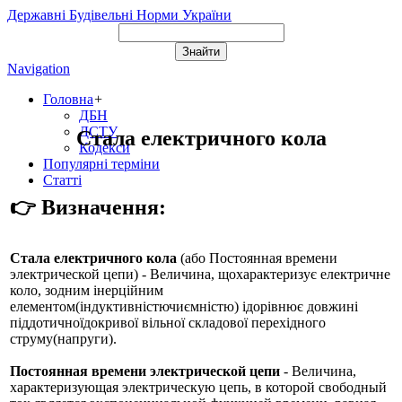
Державні Будівельні Норми України
Navigation
Головна
+
ДБН
ДСТУ
Стала електричного кола
Кодекси
Популярні терміни
Статті
👉 Визначення:
Стала електричного кола
(або
Постоянная времени
электрической цепи
) - Величина, щохарактеризує електричне
коло, зодним інерційним
елементом(індуктивністючиємністю) ідорівнює довжині
піддотичноїдокривої вільної складової перехідного
струму(напруги).
Постоянная времени электрической цепи
- Величина,
характеризующая электрическую цепь, в которой свободный