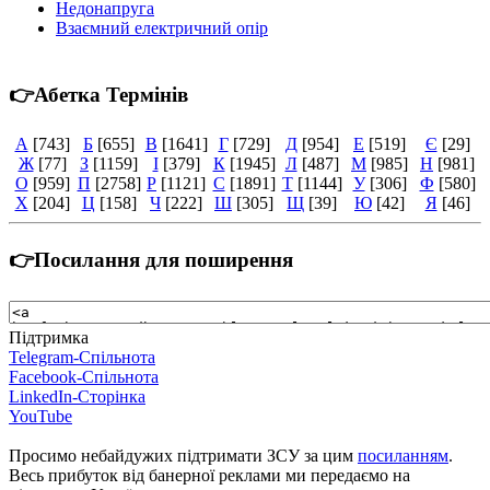
Недонапруга
Взаємний електричний опір
👉Абетка Термінів
А
[743]
Б
[655]
В
[1641]
Г
[729]
Д
[954]
Е
[519]
Є
[29]
Ж
[77]
З
[1159]
І
[379]
К
[1945]
Л
[487]
М
[985]
Н
[981]
О
[959]
П
[2758]
Р
[1121]
С
[1891]
Т
[1144]
У
[306]
Ф
[580]
Х
[204]
Ц
[158]
Ч
[222]
Ш
[305]
Щ
[39]
Ю
[42]
Я
[46]
👉Посилання для поширення
Підтримка
Telegram-Спільнота
Facebook-Спільнота
LinkedIn-Сторінка
YouTube
Просимо небайдужих підтримати ЗСУ за цим
посиланням
.
Весь прибуток від банерної реклами ми передаємо на