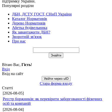
підтримку України.
Популярні розділи
ДБН, ДСТУ, ГОСТ, СНиП України
Каталог Нормативів
Дерево Нормативів
Абетка будівельника
Як завантажити ДБН?
Зворотній зв'язок
Про нас
Вітаю Вас
,
Гість
!
Вхід
Вхід на сайт
Увійти через uID
Стара форма входу
Статті
[2026-08-05]
Реєстр боржників: як перевірити заборгованості фізичних
осіб та компаній
[2026-08-04]