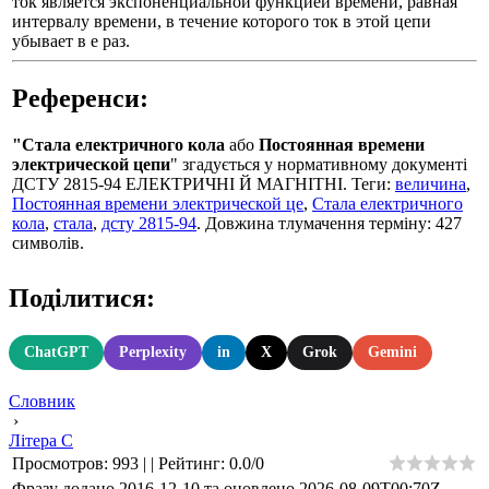
ток является экспоненциальной функцией времени, равная
интервалу времени, в течение которого ток в этой цепи
убывает в е раз.
Референси:
"Стала електричного кола
або
Постоянная времени
электрической цепи
" згадується у нормативному документі
ДСТУ 2815-94 ЕЛЕКТРИЧНІ Й МАГНІТНІ. Теги:
величина
,
Постоянная времени электрической це
,
Стала електричного
кола
,
стала
,
дсту 2815-94
. Довжина тлумачення терміну: 427
символів.
Поділитися:
ChatGPT
Perplexity
in
X
Grok
Gemini
Словник
›
Літера С
Просмотров
:
993
|
|
Рейтинг
:
0.0
/
0
Фразу додано 2016-12-10 та оновлено
2026-08-09T00:70Z
.