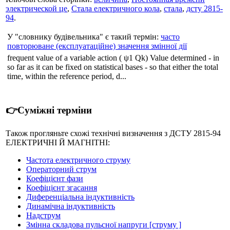
электрической це
,
Стала електричного кола
,
стала
,
дсту 2815-
94
.
У "словнику будівельника" є такий термін:
часто
повторюване (експлуатаційне) значення змінної дії
frequent value of a variable action ( ψ1 Qk) Value determined - in
so far as it can be fixed on statistical bases - so that either the total
time, within the reference period, d...
👉Суміжні терміни
Також прогляньте схожі технічні визначення з ДСТУ 2815-94
ЕЛЕКТРИЧНІ Й МАГНІТНІ:
Частота електричного струму
Операторний струм
Коефіцієнт фази
Коефіцієнт згасання
Диференціальна індуктивність
Динамічна індуктивність
Надструм
Змінна складова пульсної напруги [струму ]