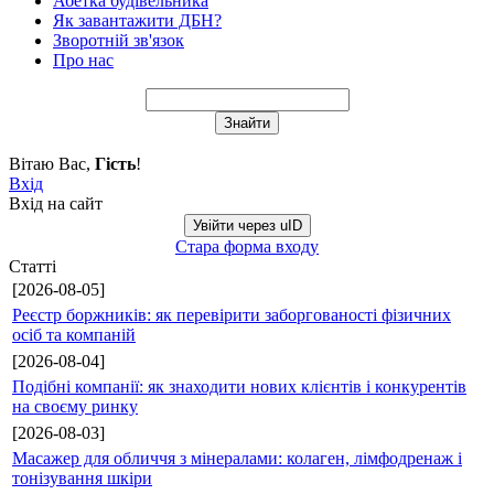
Абетка будівельника
Як завантажити ДБН?
Зворотній зв'язок
Про нас
Вітаю Вас
,
Гість
!
Вхід
Вхід на сайт
Увійти через uID
Стара форма входу
Статті
[2026-08-05]
Реєстр боржників: як перевірити заборгованості фізичних
осіб та компаній
[2026-08-04]
Подібні компанії: як знаходити нових клієнтів і конкурентів
на своєму ринку
[2026-08-03]
Масажер для обличчя з мінералами: колаген, лімфодренаж і
тонізування шкіри