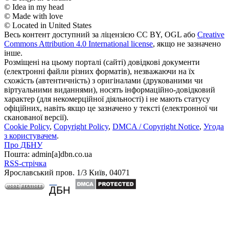
© Idea in my head
© Made with love
© Located in United States
Весь контент доступний за ліцензією CC BY, OGL або
Creative
Commons Attribution 4.0 International license
, якщо не зазначено
інше.
Розміщені на цьому порталі (сайті) довідкові документи
(електронні файли різних форматів), незважаючи на їх
схожість (автентичність) з оригіналами (друкованими чи
віртуальними виданнями), носять інформаційно-довідковий
характер (для некомерційної діяльності) і не мають статусу
офіційних, навіть якщо це зазначено у тексті (електронної чи
сканованої версії).
Cookie Policy
,
Copyright Policy
,
DMCA / Copyright Notice
,
Угода
з користувачем
.
Про ДБНУ
Пошта: admin[а]dbn.co.ua
RSS-стрічка
Ярославський пров. 1/3 Київ, 04071