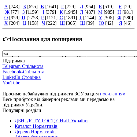
А
[743]
Б
[655]
В
[1641]
Г
[729]
Д
[954]
Е
[519]
Є
[29]
Ж
[77]
З
[1159]
І
[379]
К
[1945]
Л
[487]
М
[985]
Н
[981]
О
[959]
П
[2758]
Р
[1121]
С
[1891]
Т
[1144]
У
[306]
Ф
[580]
Х
[204]
Ц
[158]
Ч
[222]
Ш
[305]
Щ
[39]
Ю
[42]
Я
[46]
👉Посилання для поширення
Підтримка
Telegram-Спільнота
Facebook-Спільнота
LinkedIn-Сторінка
YouTube
Просимо небайдужих підтримати ЗСУ за цим
посиланням
.
Весь прибуток від банерної реклами ми передаємо на
підтримку України.
Популярні розділи
ДБН, ДСТУ, ГОСТ, СНиП України
Каталог Нормативів
Дерево Нормативів