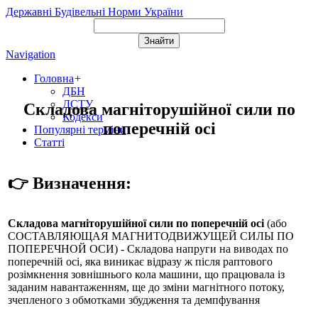
Державні Будівельні Норми України
Navigation
Головна
+
ДБН
ДСТУ
Складова магніторушійної сили по
Кодекси
поперечній осі
Популярні терміни
Статті
👉 Визначення:
Складова магніторушійної сили по поперечній осі
(або
СОСТАВЛЯЮЩАЯ МАГНИТОДВИЖУЩЕЙ СИЛЫ ПО
ПОПЕРЕЧНОЙ ОСИ
) - Складова напруги на виводах по
поперечній осі, яка виникає відразу ж після раптового
розімкнення зовнішнього кола машини, що працювала із
заданим навантаженням, ще до зміни магнітного потоку,
зчепленого з обмотками збудження та демпфування