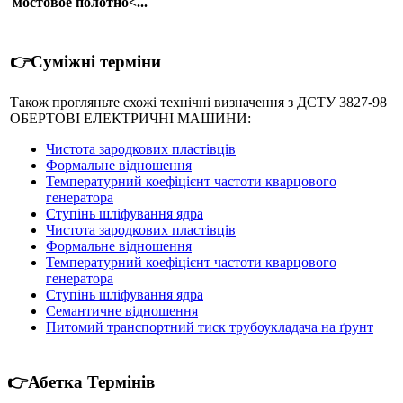
мостовое полотно<...
👉Суміжні терміни
Також прогляньте схожі технічні визначення з ДСТУ 3827-98
ОБЕРТОВІ ЕЛЕКТРИЧНІ МАШИНИ:
Чистота зародкових пластівців
Формальне відношення
Температурний коефіцієнт частоти кварцового
генератора
Ступінь шліфування ядра
Чистота зародкових пластівців
Формальне відношення
Температурний коефіцієнт частоти кварцового
генератора
Ступінь шліфування ядра
Семантичне відношення
Питомий транспортний тиск трубоукладача на ґрунт
👉Абетка Термінів