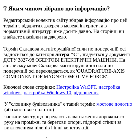
❔ Яким чином зібрано цю інформацію?
Редакторський колектив сайту збирав інформацію про цей
термін з відкритих джерел в мережі інтернет та в
нормативній літературі вже досить давно. На сторінці ви
знайдете вказівки на джерело.
Термін Складова магніторушійної сили по поперечній осі
відноситься до категорії
літера "С"
, згадується у документі
ДСТУ 3827-98 ОБЕРТОВІ ЕЛЕКТРИЧНІ МАШИНИ. На
англійську мову Складова магніторушійної сили по
поперечній осі перекладається, як 'QUADRATURE-AXIS
COMPONENT OF MAGNETOMOTIVE FORCE'.
Ключові слова сторінки:
Настройка War3FT
,
настройка
windows
,
настройка Windows 10
,
відношення
.
У "словнику будівельника" є такий термін:
мостове полотно
(або мостовое полотно)
частини мосту, що передають навантаження дорожнього
руху на проміжні та берегови опори, підпорні стінки за
виключенням пілонів і інші конструкції.