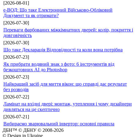
[2026-08-01]
е-ВОД: Що таке Електронний Військово-Обліковий
Документ та як отримати?
[2026-07-30]
Переваги фарбованих міжкімнатних дверей: колір, покриття і
довговічність
[2026-07-30]
Що таке Декларація Відповідності та коли вона потрібна
[2026-07-23]
Як прибрати водяний знак з фото: 6 інструментів від
безкоштовних AI до Photoshop
[2026-07-23]
Найкращий засіб для миття вікон: що справді дає результат
без розводів
[2026-07-22]
Ламінат на вхідні двері: монтаж, утеплення і чому дизайнери
дивляться на це скептично
[2026-07-21]
Вибираємо зварювальний інвертор: основні правила
ДБН™ © ДБНУ © 2008-2026
© Design in Ukraine