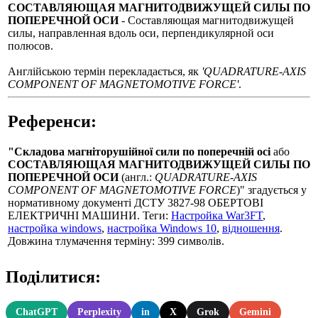
СОСТАВЛЯЮЩАЯ МАГНИТОДВИЖУЩЕЙ СИЛЫ ПО
ПОПЕРЕЧНОЙ ОСИ
- Составляющая магнитодвижущей
силы, направленная вдоль оси, перпендикулярной оси
полюсов.
Англійською термін перекладається, як
'QUADRATURE-AXIS
COMPONENT OF MAGNETOMOTIVE FORCE'
.
Референси:
"Складова магніторушійної сили по поперечній осі
або
СОСТАВЛЯЮЩАЯ МАГНИТОДВИЖУЩЕЙ СИЛЫ ПО
ПОПЕРЕЧНОЙ ОСИ
(англ.:
QUADRATURE-AXIS
COMPONENT OF MAGNETOMOTIVE FORCE
)" згадується у
нормативному документі ДСТУ 3827-98 ОБЕРТОВІ
ЕЛЕКТРИЧНІ МАШИНИ. Теги:
Настройка War3FT
,
настройка windows
,
настройка Windows 10
,
відношення
.
Довжина тлумачення терміну: 399 символів.
Поділитися:
ChatGPT
Perplexity
in
X
Grok
Gemini