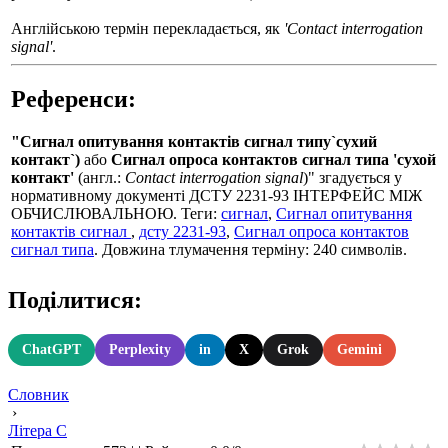
Англійською термін перекладається, як
'Contact interrogation
signal'
.
Референси:
"Сигнал опитування контактів сигнал типу`сухий
контакт`)
або
Сигнал опроса контактов сигнал типа 'сухой
контакт'
(англ.:
Contact interrogation signal
)" згадується у
нормативному документі ДСТУ 2231-93 ІНТЕРФЕЙС МІЖ
ОБЧИСЛЮВАЛЬНОЮ. Теги:
сигнал
,
Сигнал опитування
контактів сигнал
,
дсту 2231-93
,
Сигнал опроса контактов
сигнал типа
. Довжина тлумачення терміну: 240 символів.
Поділитися:
ChatGPT
Perplexity
in
X
Grok
Gemini
Словник
›
Літера С