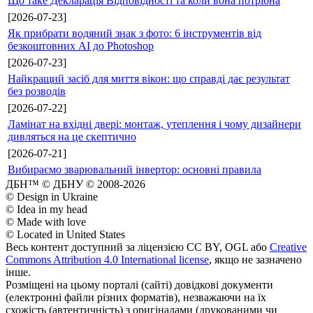
Що таке Декларація Відповідності та коли вона потрібна
[2026-07-23]
Як прибрати водяний знак з фото: 6 інструментів від
безкоштовних AI до Photoshop
[2026-07-23]
Найкращий засіб для миття вікон: що справді дає результат
без розводів
[2026-07-22]
Ламінат на вхідні двері: монтаж, утеплення і чому дизайнери
дивляться на це скептично
[2026-07-21]
Вибираємо зварювальний інвертор: основні правила
ДБН™ © ДБНУ © 2008-2026
© Design in Ukraine
© Idea in my head
© Made with love
© Located in United States
Весь контент доступний за ліцензією CC BY, OGL або
Creative
Commons Attribution 4.0 International license
, якщо не зазначено
інше.
Розміщені на цьому порталі (сайті) довідкові документи
(електронні файли різних форматів), незважаючи на їх
схожість (автентичність) з оригіналами (друкованими чи