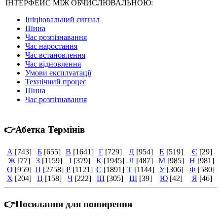
ІНТЕРФЕЙС МІЖ ОБЧИСЛЮВАЛЬНОЮ:
Ініціювальний сигнал
Шина
Час розпізнавання
Час наростання
Час встановлення
Час відновлення
Умови експлуатації
Технічний процес
Шина
Час розпізнавання
👉Абетка Термінів
А
[743]
Б
[655]
В
[1641]
Г
[729]
Д
[954]
Е
[519]
Є
[29]
Ж
[77]
З
[1159]
І
[379]
К
[1945]
Л
[487]
М
[985]
Н
[981]
О
[959]
П
[2758]
Р
[1121]
С
[1891]
Т
[1144]
У
[306]
Ф
[580]
Х
[204]
Ц
[158]
Ч
[222]
Ш
[305]
Щ
[39]
Ю
[42]
Я
[46]
👉Посилання для поширення