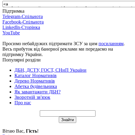
Підтримка
Telegram-Спільнота
Facebook-Спільнота
LinkedIn-Сторінка
YouTube
Просимо небайдужих підтримати ЗСУ за цим
посиланням
.
Весь прибуток від банерної реклами ми передаємо на
підтримку України.
Популярні розділи
ДБН, ДСТУ, ГОСТ, СНиП України
Каталог Нормативів
Дерево Нормативів
Абетка будівельника
Як завантажити ДБН?
Зворотній зв'язок
Про нас
Вітаю Вас
,
Гість
!