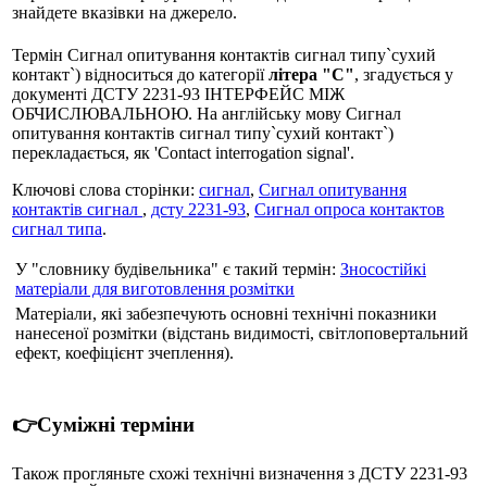
знайдете вказівки на джерело.
Термін Сигнал опитування контактів сигнал типу`сухий
контакт`) відноситься до категорії
літера "С"
, згадується у
документі ДСТУ 2231-93 ІНТЕРФЕЙС МІЖ
ОБЧИСЛЮВАЛЬНОЮ. На англійську мову Сигнал
опитування контактів сигнал типу`сухий контакт`)
перекладається, як 'Contact interrogation signal'.
Ключові слова сторінки:
сигнал
,
Сигнал опитування
контактів сигнал
,
дсту 2231-93
,
Сигнал опроса контактов
сигнал типа
.
У "словнику будівельника" є такий термін:
Зносостійкі
матеріали для виготовлення розмітки
Матеріали, які забезпечують основні технічні показники
нанесеної розмітки (відстань видимості, світлоповертальний
ефект, коефіцієнт зчеплення).
👉Суміжні терміни
Також прогляньте схожі технічні визначення з ДСТУ 2231-93