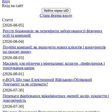
Вхід
Вхід на сайт
Увійти через uID
Стара форма входу
Статті
[2026-08-05]
Реєстр боржників: як перевірити заборгованості фізичних
осіб та компаній
[2026-08-04]
Подібні компанії: як знаходити нових клієнтів і конкурентів
на своєму ринку
[2026-08-03]
Масажер для обличчя з мінералами: колаген, лімфодренаж і
тонізування шкіри
[2026-08-01]
е-ВОД: Що таке Електронний Військово-Обліковий
Документ та як отримати?
[2026-07-30]
Переваги фарбованих міжкімнатних дверей: колір, покриття і
довговічність
[2026-07-30]