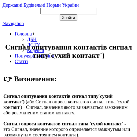
Державні Будівельні Норми України
Navigation
Головна
+
ДБН
ДСТУ
Сигнал опитування контактів сигнал
Кодекси
типу`сухий контакт`)
Популярні терміни
Статті
👉 Визначення:
Сигнал опитування контактів сигнал типу`сухий
контакт`)
(або
Сигнал опроса контактов сигнал типа 'сухой
контакт'
) - Сигнал, значення якого визначається замкненим
або розімкненим станом контакту.
Сигнал опроса контактов сигнал типа 'сухой контакт'
-
это Сигнал, значение которого определяется замкнутым или
разомкнутым состоянием контакта).