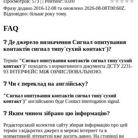
Просмотров
:
573
|
|
Рейтинг
:
0.0
/
0
Фразу додано 2016-12-08 та оновлено
2026-08-08T00:60Z
.
Відповідно: більше року тому.
FAQ
❔ Де джерело визначення Сигнал опитування
контактів сигнал типу`сухий контакт`)?
Термін
"Сигнал опитування контактів сигнал типу`сухий
контакт`)
" походить з нормативного документа ДСТУ 2231-
93 ІНТЕРФЕЙС МІЖ ОБЧИСЛЮВАЛЬНОЮ.
❔ Чи є переклад на англійську?
"Сигнал опитування контактів сигнал типу`сухий
контакт`)
" англійською буде Contact interrogation signal.
❔ Яким чином зібрано цю інформацію?
Редакторський колектив сайту збирав інформацію про цей
термін з відкритих джерел в мережі інтернет та в
нормативній літературі вже досить давно. На сторінці ви