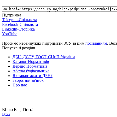
Підтримка
Telegram-Спільнота
Facebook-Спільнота
LinkedIn-Сторінка
YouTube
Просимо небайдужих підтримати ЗСУ за цим
посиланням
. Вес
Популярні розділи
ДБН, ДСТУ, ГОСТ, СНиП України
Каталог Нормативів
Дерево Нормативів
Абетка будівельника
Як завантажити ДБН?
Зворотній зв'язок
Про нас
Вітаю Вас
,
Гість
!
Вхід