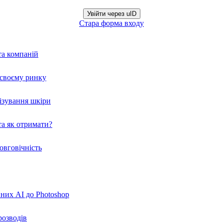
Увійти через uID
Стара форма входу
та компаній
а своєму ринку
нізування шкіри
а як отримати?
овговічність
вних AI до Photoshop
розводів