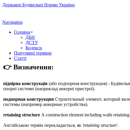
Державні Будівельні Норми України
Navigation
Головна
+
ДБН
ДСТУ
Кодекси
Популярні терміни
Статті
👉 Визначення:
підпірна конструкція
(або
подпорная конструкция
) - Будівель
опорні системи (наприклад анкерні пристрої).
подпорная конструкция
Строительный элемент, который включ
системы (например анкерные устройства).
retaining structure
A construction element including walls retaining 
Англійською термін перекладається, як
'retaining structure'
.