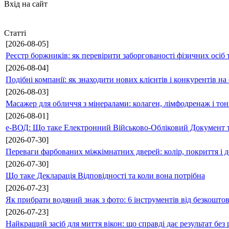
Вхід на сайт
Статті
[2026-08-05]
Реєстр боржників: як перевірити заборгованості фізичних осіб 
[2026-08-04]
Подібні компанії: як знаходити нових клієнтів і конкурентів н
[2026-08-03]
Масажер для обличчя з мінералами: колаген, лімфодренаж і то
[2026-08-01]
е-ВОД: Що таке Електронний Військово-Обліковий Документ т
[2026-07-30]
Переваги фарбованих міжкімнатних дверей: колір, покриття і д
[2026-07-30]
Що таке Декларація Відповідності та коли вона потрібна
[2026-07-23]
Як прибрати водяний знак з фото: 6 інструментів від безкошто
[2026-07-23]
Найкращий засіб для миття вікон: що справді дає результат без 