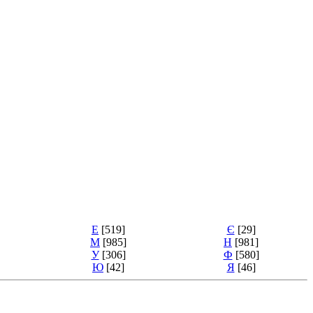
Е
[519]
Є
[29]
М
[985]
Н
[981]
У
[306]
Ф
[580]
Ю
[42]
Я
[46]