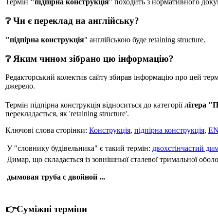
Термін
"підпірна конструкція
" походить з нормативного докуме
❔ Чи є переклад на англійську?
"підпірна конструкція
" англійською буде retaining structure.
❔ Яким чином зібрано цю інформацію?
Редакторський колектив сайту збирав інформацію про цей термін
джерело.
Термін підпірна конструкція відноситься до категорії
літера "
перекладається, як 'retaining structure'.
Ключові слова сторінки:
Конструкція
,
підпірна конструкція
,
EN
У "словнику будівельника" є такий термін:
двохстінчастий ди
Димар, що складається із зовнішньої сталевої тримальної обол
дымовая труба с двойной ...
👉Суміжні терміни