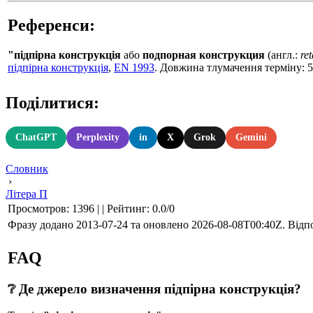
Референси:
"підпірна конструкція
або
подпорная конструкция
(англ.:
re
підпірна конструкція
,
EN 1993
. Довжина тлумачення терміну: 5
Поділитися:
ChatGPT
Perplexity
in
X
Grok
Gemini
Словник
›
Літера П
Просмотров
:
1396
|
|
Рейтинг
:
0.0
/
0
Фразу додано 2013-07-24 та оновлено
2026-08-08T00:40Z
. Відп
FAQ
❔ Де джерело визначення підпірна конструкція?