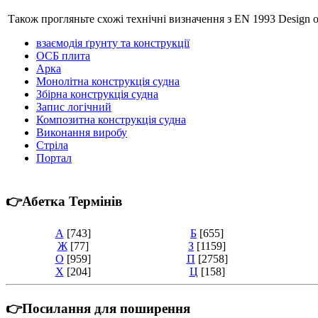
Також прогляньте схожі технічні визначення з EN 1993 Design of s
взаємодія ґрунту та конструкції
ОСБ плита
Арка
Монолітна конструкція судна
Збірна конструкція судна
Запис логічний
Композитна конструкція судна
Виконання виробу
Стріла
Портал
👉Абетка Термінів
А
[743]
Б
[655]
Ж
[77]
З
[1159]
О
[959]
П
[2758]
Х
[204]
Ц
[158]
👉Посилання для поширення