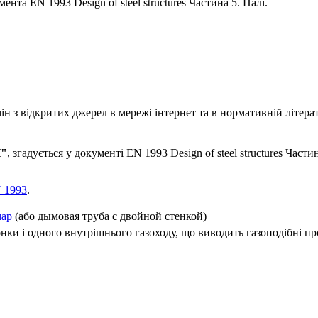
нта EN 1993 Design of steel structures Частина 5. Палі.
 з відкритих джерел в мережі інтернет та в нормативній літерат
П"
, згадується у документі EN 1993 Design of steel structures Част
 1993
.
мар
(або дымовая труба с двойной стенкой)
онки і одного внутрішнього газоходу, що виводить газоподібні п