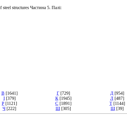
teel structures Частина 5. Палі:
В
[1641]
Г
[729]
Д
[954]
І
[379]
К
[1945]
Л
[487]
Р
[1121]
С
[1891]
Т
[1144]
Ч
[222]
Ш
[305]
Щ
[39]