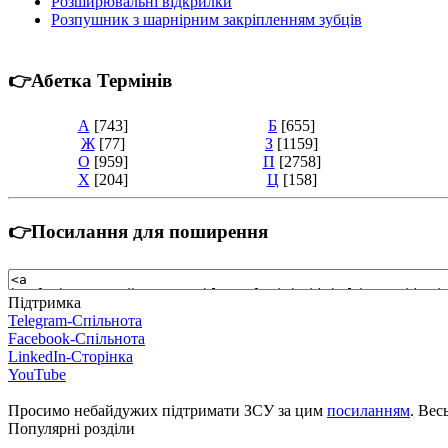
Розширювальні відкрилки
Розпушник з шарнірним закріпленням зубців
👉Абетка Термінів
А
[743]
Б
[655]
Ж
[77]
З
[1159]
О
[959]
П
[2758]
Х
[204]
Ц
[158]
👉Посилання для поширення
Підтримка
Telegram-Спільнота
Facebook-Спільнота
LinkedIn-Сторінка
YouTube
Просимо небайдужих підтримати ЗСУ за цим
посиланням
. Вес
Популярні розділи