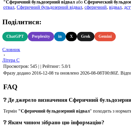
"Сферичний бульдозерний відвал
або
Сферический бульдоз
отвал
,
Сферичний бульдозерний відвал
,
сферичний
,
відвал
,
дст
Поділитися:
ChatGPT
Perplexity
in
X
Grok
Gemini
Словник
›
Літера С
Просмотров
:
545
|
|
Рейтинг
:
5.0
/
1
Фразу додано 2016-12-08 та оновлено
2026-08-08T00:80Z
. Відп
FAQ
❔ Де джерело визначення Сферичний бульдозерни
Термін
"Сферичний бульдозерний відвал
" походить з норма
❔ Яким чином зібрано цю інформацію?