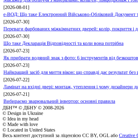
[2026-08-01]
е-ВОД: Що таке Електронний Військово-Обліковий Документ т
[2026-07-30]
Переваги фарбованих міжкімнатних дверей: колір, покриття і д
[2026-07-30]
Що таке Декларація Відповідності та коли вона потрібна
[2026-07-23]
Як прибрати водяний знак з фото: 6 інструментів від безкошто
[2026-07-23]
Найкращий засіб для миття вікон: що справді дає результат без 
[2026-07-22]
Ламінат на вхідні двері: монтаж, утеплення і чому дизайнери д
[2026-07-21]
Вибираємо зварювальний інвертор: основні правила
ДБН™ © ДБНУ © 2008-2026
© Design in Ukraine
© Idea in my head
© Made with love
© Located in United States
Весь контент доступний за ліцензією CC BY, OGL або
Creative 