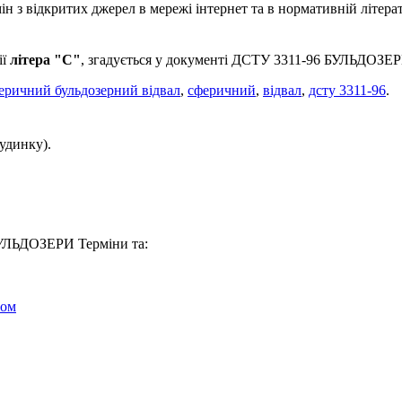
 з відкритих джерел в мережі інтернет та в нормативній літерат
ії
літера "С"
, згадується у документі ДСТУ 3311-96 БУЛЬДОЗЕР
еричний бульдозерний відвал
,
сферичний
,
відвал
,
дсту 3311-96
.
удинку).
БУЛЬДОЗЕРИ Термiни та:
ром