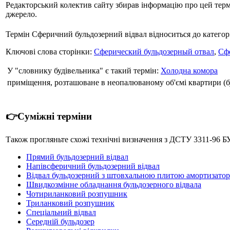
Редакторський колектив сайту збирав інформацію про цей термін
джерело.
Термін Сферичний бульдозерний відвал відноситься до категор
Ключові слова сторінки:
Сферический бульдозерный отвал
,
Сф
У "словнику будівельника" є такий термін:
Холодна комора
приміщення, розташоване в неопалюваному об'ємі квартири (б
👉Суміжні терміни
Також прогляньте схожі технічні визначення з ДСТУ 3311-96 
Прямий бульдозерний відвал
Напівсферичний бульдозерний відвал
Відвал бульдозерний з штовхальною плитою амортизато
Швидкозмінне обладнання бульдозерного відвала
Чотириланковий розпушник
Триланковий розпушник
Спеціальний відвал
Середній бульдозер