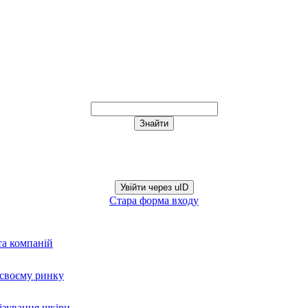
Увійти через uID
Стара форма входу
та компаній
а своєму ринку
нізування шкіри