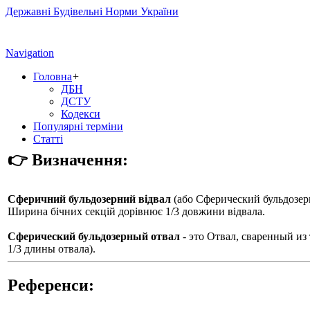
Державні Будівельні Норми України
Navigation
Головна
+
ДБН
ДСТУ
Кодекси
Популярні терміни
Статті
👉 Визначення:
Сферичний бульдозерний відвал
(або
Сферический бульдозер
Ширина бічних секцій дорівнює 1/3 довжини відвала.
Сферический бульдозерный отвал
- это Отвал, сваренный из
1/3 длины отвала).
Референси: