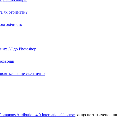
а як отримати?
овговічність
вних AI до Photoshop
розводів
ивляться на це скептично
Commons Attribution 4.0 International license
, якщо не зазначено інш