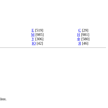
Е
[519]
Є
[29]
М
[985]
Н
[981]
У
[306]
Ф
[580]
Ю
[42]
Я
[46]
їни.