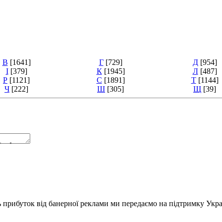
В
[1641]
Г
[729]
Д
[954]
І
[379]
К
[1945]
Л
[487]
Р
[1121]
С
[1891]
Т
[1144]
Ч
[222]
Ш
[305]
Щ
[39]
ь прибуток від банерної реклами ми передаємо на підтримку Укра