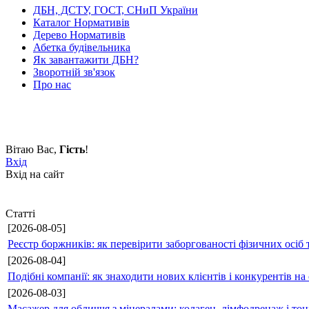
ДБН, ДСТУ, ГОСТ, СНиП України
Каталог Нормативів
Дерево Нормативів
Абетка будівельника
Як завантажити ДБН?
Зворотній зв'язок
Про нас
Вітаю Вас
,
Гість
!
Вхід
Вхід на сайт
Статті
[2026-08-05]
Реєстр боржників: як перевірити заборгованості фізичних осіб 
[2026-08-04]
Подібні компанії: як знаходити нових клієнтів і конкурентів н
[2026-08-03]
Масажер для обличчя з мінералами: колаген, лімфодренаж і то