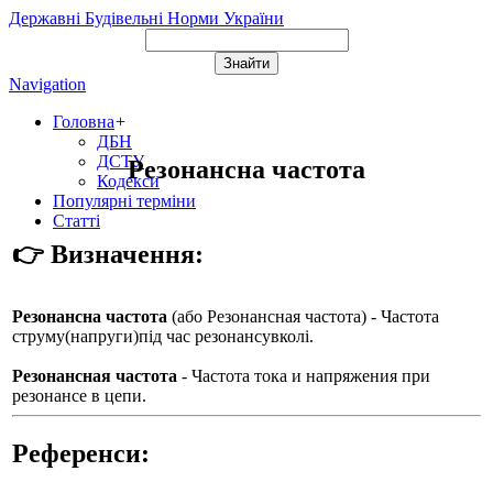
Державні Будівельні Норми України
Navigation
Головна
+
ДБН
ДСТУ
Резонансна частота
Кодекси
Популярні терміни
Статті
👉 Визначення:
Резонансна частота
(або
Резонансная частота
) - Частота
струму(напруги)під час резонансувколі.
Резонансная частота
- Частота тока и напряжения при
резонансе в цепи.
Референси: