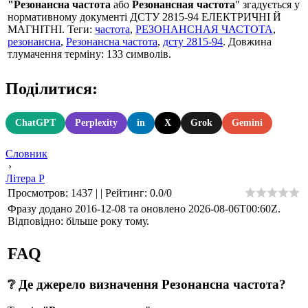
"Резонансна частота
або
Резонансная частота
" згадується у
нормативному документі ДСТУ 2815-94 ЕЛЕКТРИЧНІ Й
МАГНІТНІ. Теги:
частота
,
РЕЗОНАНСНАЯ ЧАСТОТА
,
резонансна
,
Резонансна частота
,
дсту 2815-94
. Довжина
тлумачення терміну: 133 символів.
Поділитися:
ChatGPT
Perplexity
in
X
Grok
Gemini
Словник
›
Літера Р
Просмотров
:
1437
|
|
Рейтинг
:
0.0
/
0
Фразу додано 2016-12-08 та оновлено
2026-08-06T00:60Z
.
Відповідно: більше року тому.
FAQ
❔ Де джерело визначення Резонансна частота?