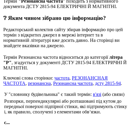
Термін
"Резонансна частота
" походить з нормативного
документа ДСТУ 2815-94 ЕЛЕКТРИЧНІ Й МАГНІТНІ.
❔ Яким чином зібрано цю інформацію?
Редакторський колектив сайту збирав інформацію про цей
термін з відкритих джерел в мережі інтернет та в
нормативній літературі вже досить давно. На сторінці ви
знайдете вказівки на джерело.
Термін Резонансна частота відноситься до категорії
літера
"Р"
, згадується у документі ДСТУ 2815-94 ЕЛЕКТРИЧНІ Й
МАГНІТНІ.
Ключові слова сторінки:
частота
,
РЕЗОНАНСНАЯ
ЧАСТОТА
,
резонансна
,
Резонансна частота
,
дсту 2815-94
.
У "словнику будівельника" є такий термін:
в'язі
(або связи)
Розпорки, перпендикулярні або розташовані під кутом до
передньої поверхні підпірної стінки, які підтримують стінку
і, як правило, сполучені з елементами обв‘язки.
с...