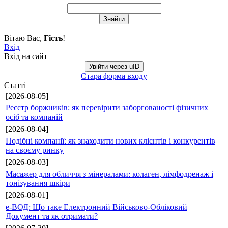
Вітаю Вас
,
Гість
!
Вхід
Вхід на сайт
Увійти через uID
Стара форма входу
Статті
[2026-08-05]
Реєстр боржників: як перевірити заборгованості фізичних
осіб та компаній
[2026-08-04]
Подібні компанії: як знаходити нових клієнтів і конкурентів
на своєму ринку
[2026-08-03]
Масажер для обличчя з мінералами: колаген, лімфодренаж і
тонізування шкіри
[2026-08-01]
е-ВОД: Що таке Електронний Військово-Обліковий
Документ та як отримати?