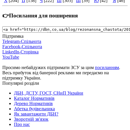
Х
[204]
Ц
[158]
Ч
[222]
Ш
[305]
Щ
[39]
Ю
[42]
Я
[46]
👉Посилання для поширення
Підтримка
Telegram-Спільнота
Facebook-Спільнота
LinkedIn-Сторінка
YouTube
Просимо небайдужих підтримати ЗСУ за цим
посиланням
.
Весь прибуток від банерної реклами ми передаємо на
підтримку України.
Популярні розділи
ДБН, ДСТУ, ГОСТ, СНиП України
Каталог Нормативів
Дерево Нормативів
Абетка будівельника
Як завантажити ДБН?
Зворотній зв'язок
Про нас