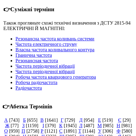
👉Суміжні терміни
Також прогляньте схожі технічні визначення з ДСТУ 2815-94
ЕЛЕКТРИЧНІ Й МАГНІТНІ:
Резонансна частота коливань системи
Частота електричного струму
Власна частота коливального контура
Гранична частота
Резонансная частота
Частота періодичної вібрації
Частота періодичної вібрації
Робоча частота кварцового генератора
Робоча радіочастота
Радіочастота
👉Абетка Термінів
А
[743]
Б
[655]
В
[1641]
Г
[729]
Д
[954]
Е
[519]
Є
[29]
Ж
[77]
З
[1159]
І
[379]
К
[1945]
Л
[487]
М
[985]
Н
[981]
О
[959]
П
[2758]
Р
[1121]
С
[1891]
Т
[1144]
У
[306]
Ф
[580]