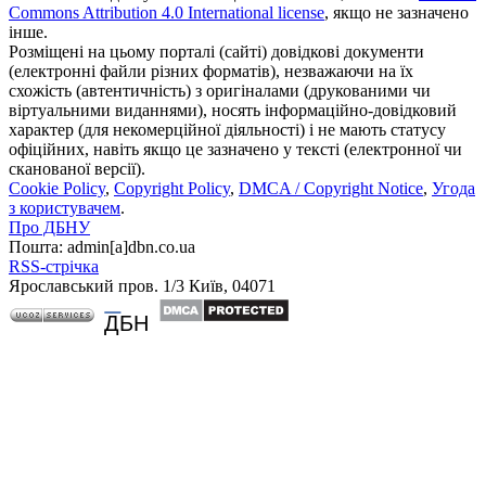
Commons Attribution 4.0 International license
, якщо не зазначено
інше.
Розміщені на цьому порталі (сайті) довідкові документи
(електронні файли різних форматів), незважаючи на їх
схожість (автентичність) з оригіналами (друкованими чи
віртуальними виданнями), носять інформаційно-довідковий
характер (для некомерційної діяльності) і не мають статусу
офіційних, навіть якщо це зазначено у тексті (електронної чи
сканованої версії).
Cookie Policy
,
Copyright Policy
,
DMCA / Copyright Notice
,
Угода
з користувачем
.
Про ДБНУ
Пошта: admin[а]dbn.co.ua
RSS-стрічка
Ярославський пров. 1/3 Київ, 04071