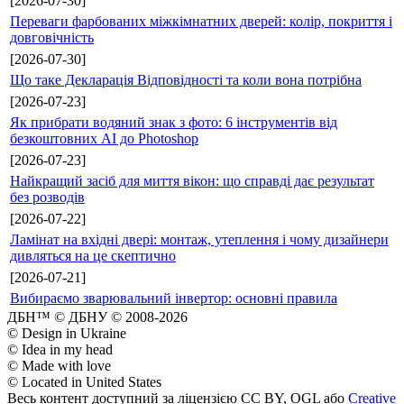
[2026-07-30]
Переваги фарбованих міжкімнатних дверей: колір, покриття і
довговічність
[2026-07-30]
Що таке Декларація Відповідності та коли вона потрібна
[2026-07-23]
Як прибрати водяний знак з фото: 6 інструментів від
безкоштовних AI до Photoshop
[2026-07-23]
Найкращий засіб для миття вікон: що справді дає результат
без розводів
[2026-07-22]
Ламінат на вхідні двері: монтаж, утеплення і чому дизайнери
дивляться на це скептично
[2026-07-21]
Вибираємо зварювальний інвертор: основні правила
ДБН™ © ДБНУ © 2008-2026
© Design in Ukraine
© Idea in my head
© Made with love
© Located in United States
Весь контент доступний за ліцензією CC BY, OGL або
Creative