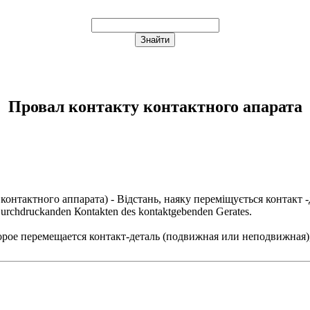
Провал контакту контактного апарата
 контактного аппарата
) - Відстань, наяку переміщується контакт
сhdruсkаndеn Коntаktеn dеs kоntаktgеbеndеn Gеrаtеs.
торое перемещается контакт-деталь (подвижная или неподвижная),