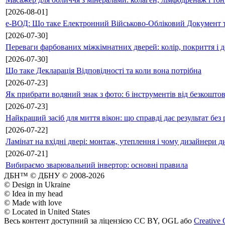
[2026-08-01]
е-ВОД: Що таке Електронний Військово-Обліковий Документ т
[2026-07-30]
Переваги фарбованих міжкімнатних дверей: колір, покриття і д
[2026-07-30]
Що таке Декларація Відповідності та коли вона потрібна
[2026-07-23]
Як прибрати водяний знак з фото: 6 інструментів від безкошто
[2026-07-23]
Найкращий засіб для миття вікон: що справді дає результат без 
[2026-07-22]
Ламінат на вхідні двері: монтаж, утеплення і чому дизайнери д
[2026-07-21]
Вибираємо зварювальний інвертор: основні правила
ДБН™ © ДБНУ © 2008-2026
© Design in Ukraine
© Idea in my head
© Made with love
© Located in United States
Весь контент доступний за ліцензією CC BY, OGL або
Creative 