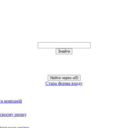
Увійти через uID
Стара форма входу
та компаній
а своєму ринку
нізування шкіри