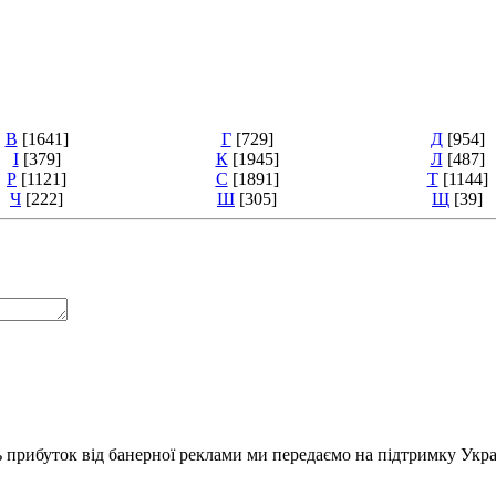
В
[1641]
Г
[729]
Д
[954]
І
[379]
К
[1945]
Л
[487]
Р
[1121]
С
[1891]
Т
[1144]
Ч
[222]
Ш
[305]
Щ
[39]
ь прибуток від банерної реклами ми передаємо на підтримку Укра