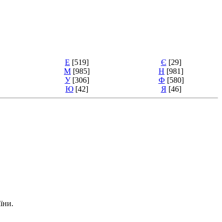
Е
[519]
Є
[29]
М
[985]
Н
[981]
У
[306]
Ф
[580]
Ю
[42]
Я
[46]
їни.