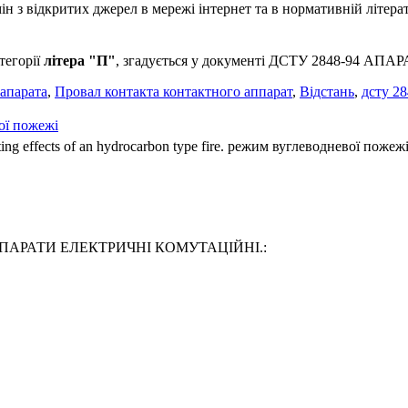
 з відкритих джерел в мережі інтернет та в нормативній літерат
тегорії
літера "П"
, згадується у документі ДСТУ 2848-94 
апарата
,
Провал контакта контактного аппарат
,
Відстань
,
дсту 28
ої пожежі
senting effects of an hydrocarbon type fire. режим вуглеводневої п
8-94 АПАРАТИ ЕЛЕКТРИЧНІ КОМУТАЦІЙНІ.: