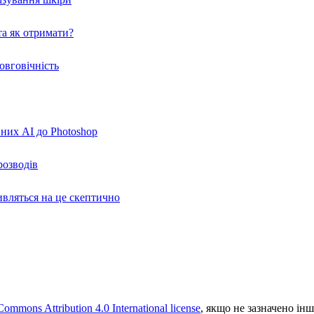
а як отримати?
овговічність
вних AI до Photoshop
розводів
ивляться на це скептично
Commons Attribution 4.0 International license
, якщо не зазначено інш