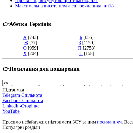
Просвіт під висунутою противагою, н21
Максимальна висота плуга снігоочисника, нн18
👉Абетка Термінів
А
[743]
Б
[655]
Ж
[77]
З
[1159]
О
[959]
П
[2758]
Х
[204]
Ц
[158]
👉Посилання для поширення
Підтримка
Telegram-Спільнота
Facebook-Спільнота
LinkedIn-Сторінка
YouTube
Просимо небайдужих підтримати ЗСУ за цим
посиланням
. Вес
Популярні розділи