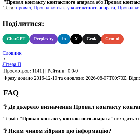
"Провал контакту контактного апарата
або
Провал контакт
Теги:
провал
,
Провал контакту контактного апарата
,
Провал ко
Поділитися:
ChatGPT
Perplexity
in
X
Grok
Gemini
Словник
›
Літера П
Просмотров
:
1141
|
|
Рейтинг
:
0.0
/
0
Фразу додано 2016-12-10 та оновлено
2026-08-07T00:70Z
. Відп
FAQ
❔ Де джерело визначення Провал контакту конта
Термін
"Провал контакту контактного апарата
" походить 
❔ Яким чином зібрано цю інформацію?