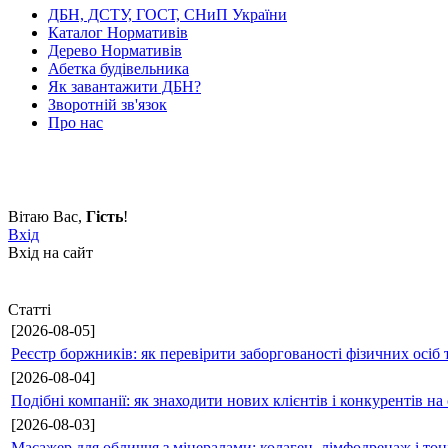
ДБН, ДСТУ, ГОСТ, СНиП України
Каталог Нормативів
Дерево Нормативів
Абетка будівельника
Як завантажити ДБН?
Зворотній зв'язок
Про нас
Вітаю Вас
,
Гість
!
Вхід
Вхід на сайт
Статті
[2026-08-05]
Реєстр боржників: як перевірити заборгованості фізичних осіб 
[2026-08-04]
Подібні компанії: як знаходити нових клієнтів і конкурентів н
[2026-08-03]
Масажер для обличчя з мінералами: колаген, лімфодренаж і то