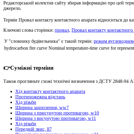
Редакторський колектив сайту збирав інформацію про цей термін
джерело.
Термін Провал контакту контактного апарата відноситься до ка
Ключові слова сторінки:
провал
,
Провал контакту контактного 
У "словнику будівельника" є такий термін:
режим вуглеводнев
hydrocarbon fire curve Nominal temperature-time curve for repre
👉Суміжні терміни
Також прогляньте схожі технічні визначення з ДСТУ 284
Хід контакту контактного апарата
Протипожежна відстань
Хід різьби
Ширина захоплення, ww7
Ширина з присунутою противагою, w10
Ширина з висунутою противагою, w11
Хід різьби
Передній звис, ll7