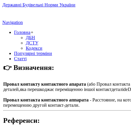
Державні Будівельні Норми України
Navigation
Головна
+
ДБН
ДСТУ
Кодекси
Популярні терміни
Статті
👉 Визначення:
Провал контакту контактного апарата
(або
Провал контакта
деталей,яка перешкоджає переміщенню іншої контактдеталіdеDur
Провал контакта контактного аппарата
- Расстояние, на ко
перемещению другой контакт-детали.
Референси: