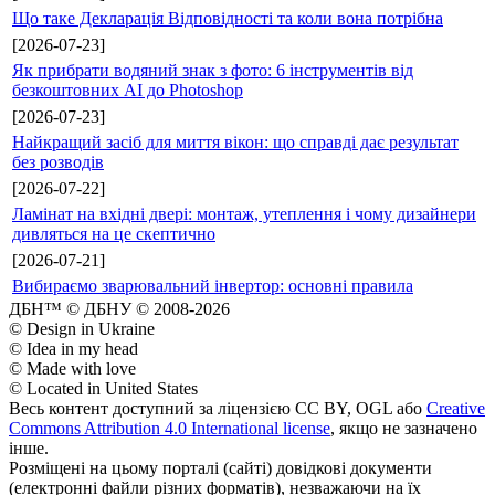
Що таке Декларація Відповідності та коли вона потрібна
[2026-07-23]
Як прибрати водяний знак з фото: 6 інструментів від
безкоштовних AI до Photoshop
[2026-07-23]
Найкращий засіб для миття вікон: що справді дає результат
без розводів
[2026-07-22]
Ламінат на вхідні двері: монтаж, утеплення і чому дизайнери
дивляться на це скептично
[2026-07-21]
Вибираємо зварювальний інвертор: основні правила
ДБН™ © ДБНУ © 2008-2026
© Design in Ukraine
© Idea in my head
© Made with love
© Located in United States
Весь контент доступний за ліцензією CC BY, OGL або
Creative
Commons Attribution 4.0 International license
, якщо не зазначено
інше.
Розміщені на цьому порталі (сайті) довідкові документи
(електронні файли різних форматів), незважаючи на їх