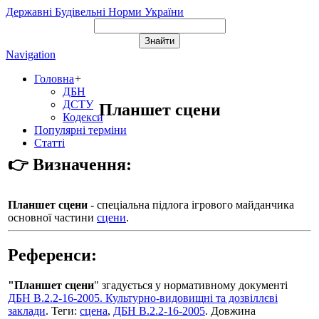
Державні Будівельні Норми України
Navigation
Головна
+
ДБН
ДСТУ
Планшет сцени
Кодекси
Популярні терміни
Статті
👉 Визначення:
Планшет сцени
- спеціальна підлога ігрового майданчика
основної частини
сцени
.
Референси:
"Планшет сцени
" згадується у нормативному документі
ДБН В.2.2-16-2005. Культурно-видовищні та дозвіллєві
заклади
. Теги:
сцена
,
ДБН В.2.2-16-2005
. Довжина