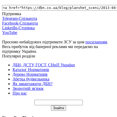
Підтримка
Telegram-Спільнота
Facebook-Спільнота
LinkedIn-Сторінка
YouTube
Просимо небайдужих підтримати ЗСУ за цим
посиланням
.
Весь прибуток від банерної реклами ми передаємо на
підтримку України.
Популярні розділи
ДБН, ДСТУ, ГОСТ, СНиП України
Каталог Нормативів
Дерево Нормативів
Абетка будівельника
Як завантажити ДБН?
Зворотній зв'язок
Про нас