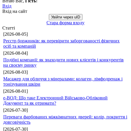
Вітаю Вас
,
Гість
!
Вхід
Вхід на сайт
Увійти через uID
Стара форма входу
Статті
[2026-08-05]
Реєстр боржників: як перевірити заборгованості фізичних
осіб та компаній
[2026-08-04]
Подібні компанії: як знаходити нових клієнтів і конкурентів
на своєму ринку
[2026-08-03]
Масажер для обличчя з мінералами: колаген, лімфодренаж і
тонізування шкіри
[2026-08-01]
е-ВОД: Що таке Електронний Військово-Обліковий
Документ та як отримати?
[2026-07-30]
Переваги фарбованих міжкімнатних дверей: колір, покриття і
довговічність
[2026-07-30]