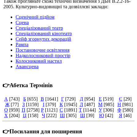
Також прогляньте схожі технічні визначення з ДБН В.2.2-16-
2005. Культурно-видовищні та дозвіллєві заклади:
Сценічний підйом
Сцена
Спеціалізований театр
Спеціалізований кінотеатр
Сейф згорнутих декорацій
Рампа
Постановочне освітлення
Надколосниковий простір
Колосниковий настил
Авансцена
👉Абетка Термінів
А
[743]
Б
[655]
В
[1641]
Г
[729]
Д
[954]
Е
[519]
Є
[29]
Ж
[77]
З
[1159]
І
[379]
К
[1945]
Л
[487]
М
[985]
Н
[981]
О
[959]
П
[2758]
Р
[1121]
С
[1891]
Т
[1144]
У
[306]
Ф
[580]
Х
[204]
Ц
[158]
Ч
[222]
Ш
[305]
Щ
[39]
Ю
[42]
Я
[46]
👉Посилання для поширення