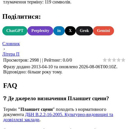
тлумачення терміну: 119 символів.
Поділитися:
ChatGPT
Perplexity
in
X
Grok
Gemini
Словник
›
Літера П
Просмотров
:
2998
|
|
Рейтинг
:
0.0
/
0
Фразу додано 2013-04-10 та оновлено
2026-08-06T00:10Z
.
Відповідно: більше року тому.
FAQ
❔ Де джерело визначення Планшет сцени?
Термін
"Планшет сцени
" походить з нормативного
документа
ДБН В.2.2-16-2005. Культурно-видовищні та
дозвіллєві заклади
.