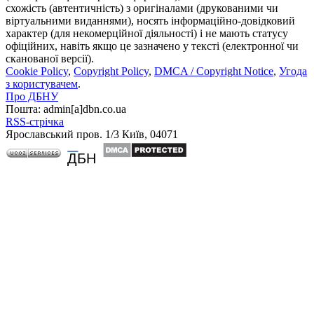
схожість (автентичність) з оригіналами (друкованими чи
віртуальними виданнями), носять інформаційно-довідковий
характер (для некомерційної діяльності) і не мають статусу
офіційних, навіть якщо це зазначено у тексті (електронної чи
сканованої версії).
Cookie Policy
,
Copyright Policy
,
DMCA / Copyright Notice
,
Угода
з користувачем
.
Про ДБНУ
Пошта: admin[а]dbn.co.ua
RSS-стрічка
Ярославський пров. 1/3 Київ, 04071