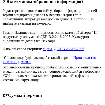
❔ Яким чином зібрано цю інформацію?
Редакторський колектив сайту збирав інформацію про цей
термін з відкритих джерел в мережі інтернет та в
нормативній літературі вже досить давно. На сторінці ви
знайдете вказівки на джерело.
Термін Планшет сцени відноситься до категорії
літера "П"
,
згадується у документі ДБН В.2.2-16-2005. Культурно-
видовищні та дозвіллєві заклади.
Ключові слова сторінки:
сцена
,
ДБН В.2.2-16-2005
.
У "словнику будівельника" є такий термін:
Производство
портландцемента
это энергоемкий процесс, требующий больших капитальных
и эксплуатационных затрат, сопровождающийся выбросами
СО2 и пыли, что оказывает отрицательный эффект на
состояние окружающей ...
👉Суміжні терміни