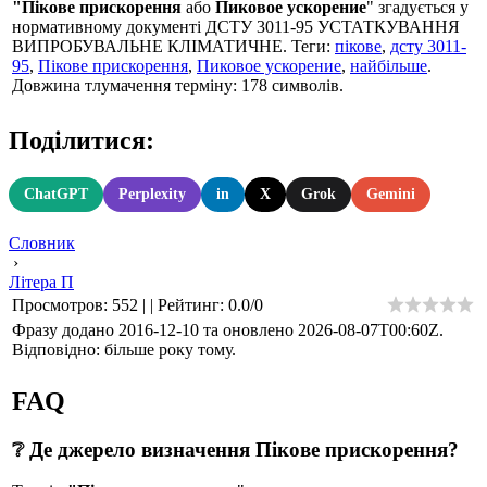
"Пікове прискорення
або
Пиковое ускорение
" згадується у
нормативному документі ДСТУ 3011-95 УСТАТКУВАННЯ
ВИПРОБУВАЛЬНЕ КЛІМАТИЧНЕ. Теги:
пікове
,
дсту 3011-
95
,
Пікове прискорення
,
Пиковое ускорение
,
найбільше
.
Довжина тлумачення терміну: 178 символів.
Поділитися:
ChatGPT
Perplexity
in
X
Grok
Gemini
Словник
›
Літера П
Просмотров
:
552
|
|
Рейтинг
:
0.0
/
0
Фразу додано 2016-12-10 та оновлено
2026-08-07T00:60Z
.
Відповідно: більше року тому.
FAQ
❔ Де джерело визначення Пікове прискорення?