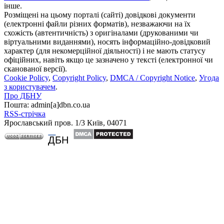
інше.
Розміщені на цьому порталі (сайті) довідкові документи
(електронні файли різних форматів), незважаючи на їх
схожість (автентичність) з оригіналами (друкованими чи
віртуальними виданнями), носять інформаційно-довідковий
характер (для некомерційної діяльності) і не мають статусу
офіційних, навіть якщо це зазначено у тексті (електронної чи
сканованої версії).
Cookie Policy
,
Copyright Policy
,
DMCA / Copyright Notice
,
Угода
з користувачем
.
Про ДБНУ
Пошта: admin[а]dbn.co.ua
RSS-стрічка
Ярославський пров. 1/3 Київ, 04071