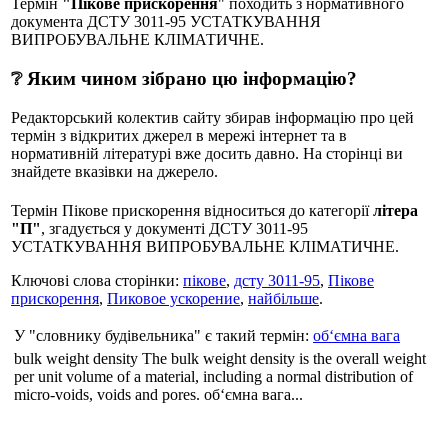
Термін
"Пікове прискорення
" походить з нормативного
документа ДСТУ 3011-95 УСТАТКУВАННЯ
ВИПРОБУВАЛЬНЕ КЛІМАТИЧНЕ.
❔ Яким чином зібрано цю інформацію?
Редакторський колектив сайту збирав інформацію про цей
термін з відкритих джерел в мережі інтернет та в
нормативній літературі вже досить давно. На сторінці ви
знайдете вказівки на джерело.
Термін Пікове прискорення відноситься до категорії
літера
"П"
, згадується у документі ДСТУ 3011-95
УСТАТКУВАННЯ ВИПРОБУВАЛЬНЕ КЛІМАТИЧНЕ.
Ключові слова сторінки:
пікове
,
дсту 3011-95
,
Пікове
прискорення
,
Пиковое ускорение
,
найбільше
.
У "словнику будівельника" є такий термін:
об‘ємна вага
bulk weight density The bulk weight density is the overall weight
per unit volume of a material, including a normal distribution of
micro-voids, voids and pores. об‘ємна вага...