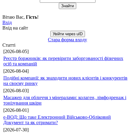
Вітаю Вас
,
Гість
!
Вхід
Вхід на сайт
Увійти через uID
Стара форма входу
Статті
[2026-08-05]
Реєстр боржників: як перевірити заборгованості фізичних
осіб та компаній
[2026-08-04]
Подібні компанії: як знаходити нових клієнтів і конкурентів
на своєму ринку
[2026-08-03]
Масажер для обличчя з мінералами: колаген, лімфодренаж і
тонізування шкіри
[2026-08-01]
е-ВОД: Що таке Електронний Військово-Обліковий
Документ та як отримати?
[2026-07-30]