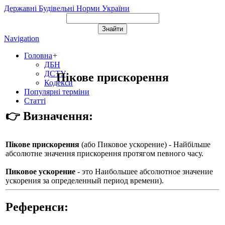
Державні Будівельні Норми України
Navigation
Головна
+
ДБН
ДСТУ
Пікове прискорення
Кодекси
Популярні терміни
Статті
👉 Визначення:
Пікове прискорення
(або
Пиковое ускорение
) - Найбільше
абсолютне значення прискорення протягом певного часу.
Пиковое ускорение
- это Наибольшее абсолютное значение
ускорения за определенный период времени).
Референси: