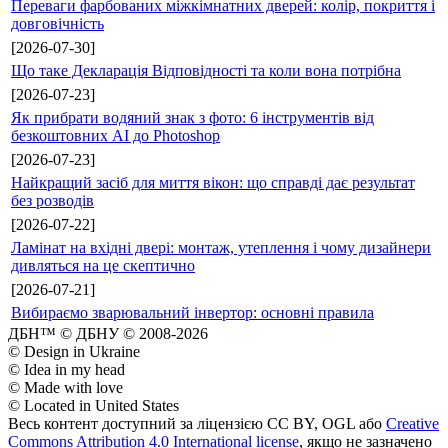
Переваги фарбованих міжкімнатних дверей: колір, покриття і
довговічність
[2026-07-30]
Що таке Декларація Відповідності та коли вона потрібна
[2026-07-23]
Як прибрати водяний знак з фото: 6 інструментів від
безкоштовних AI до Photoshop
[2026-07-23]
Найкращий засіб для миття вікон: що справді дає результат
без розводів
[2026-07-22]
Ламінат на вхідні двері: монтаж, утеплення і чому дизайнери
дивляться на це скептично
[2026-07-21]
Вибираємо зварювальний інвертор: основні правила
ДБН™ © ДБНУ © 2008-2026
© Design in Ukraine
© Idea in my head
© Made with love
© Located in United States
Весь контент доступний за ліцензією CC BY, OGL або
Creative
Commons Attribution 4.0 International license
, якщо не зазначено