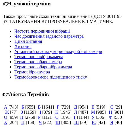
👉Суміжні терміни
Також прогляньте схожі технічні визначення з ДСТУ 3011-95
УСТАТКУВАННЯ ВИПРОБУВАЛЬНЕ КЛІМАТИЧНЕ:
Частота періодичної вібрації
Час досягнення заданого параметра
Цикл хитання
Хитання
Усталений режим у корисному об`ємі камери
Термовологовіброкамера
Термовологобарокамера
Термовологобаровіброкамера
Термовіброкамера
Термобарокамера підвищеного тиску
👉Абетка Термінів
А
[743]
Б
[655]
В
[1641]
Г
[729]
Д
[954]
Е
[519]
Є
[29]
Ж
[77]
З
[1159]
І
[379]
К
[1945]
Л
[487]
М
[985]
Н
[981]
О
[959]
П
[2758]
Р
[1121]
С
[1891]
Т
[1144]
У
[306]
Ф
[580]
Х
[204]
Ц
[158]
Ч
[222]
Ш
[305]
Щ
[39]
Ю
[42]
Я
[46]