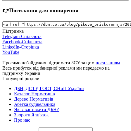
👉Посилання для поширення
Підтримка
Telegram-Спільнота
Facebook-Спільнота
LinkedIn-Сторінка
YouTube
Просимо небайдужих підтримати ЗСУ за цим
посиланням
.
Весь прибуток від банерної реклами ми передаємо на
підтримку України.
Популярні розділи
ДБН, ДСТУ, ГОСТ, СНиП України
Каталог Нормативів
Дерево Нормативів
Абетка будівельника
Як завантажити ДБН?
Зворотній зв'язок
Про нас