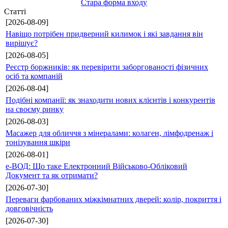
Стара форма входу
Статті
[2026-08-09]
Навіщо потрібен придверний килимок і які завдання він
вирішує?
[2026-08-05]
Реєстр боржників: як перевірити заборгованості фізичних
осіб та компаній
[2026-08-04]
Подібні компанії: як знаходити нових клієнтів і конкурентів
на своєму ринку
[2026-08-03]
Масажер для обличчя з мінералами: колаген, лімфодренаж і
тонізування шкіри
[2026-08-01]
е-ВОД: Що таке Електронний Військово-Обліковий
Документ та як отримати?
[2026-07-30]
Переваги фарбованих міжкімнатних дверей: колір, покриття і
довговічність
[2026-07-30]