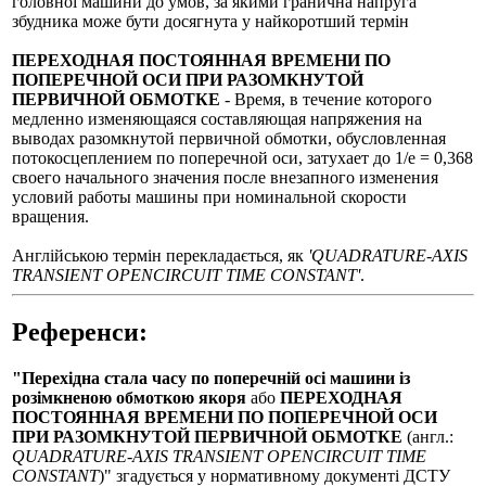
головної машини до умов, за якими гранична напруга
збудника може бути досягнута у найкоротший термін
ПЕРЕХОДНАЯ ПОСТОЯННАЯ ВРЕМЕНИ ПО
ПОПЕРЕЧНОЙ ОСИ ПРИ РАЗОМКНУТОЙ
ПЕРВИЧНОЙ ОБМОТКЕ
- Время, в течение которого
медленно изменяющаяся составляющая напряжения на
выводах разомкнутой первичной обмотки, обусловленная
потокосцеплением по поперечной оси, затухает до 1/е = 0,368
своего начального значения после внезапного изменения
условий работы машины при номинальной скорости
вращения.
Англійською термін перекладається, як
'QUADRATURE-AXIS
TRANSIENT OPENCIRCUIT TIME CONSTANT'
.
Референси:
"Перехідна стала часу по поперечній осі машини із
розімкненою обмоткою якоря
або
ПЕРЕХОДНАЯ
ПОСТОЯННАЯ ВРЕМЕНИ ПО ПОПЕРЕЧНОЙ ОСИ
ПРИ РАЗОМКНУТОЙ ПЕРВИЧНОЙ ОБМОТКЕ
(англ.:
QUADRATURE-AXIS TRANSIENT OPENCIRCUIT TIME
CONSTANT
)" згадується у нормативному документі ДСТУ