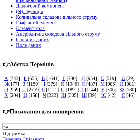
вимірювальної техніки)
Діалоговий компонент
(N)- функція
Коливальна складова вільного струму
Графічний елемент
Елемент кола
Аперіодична складова вільного струму
Словник даних
Поле даних
👉Абетка Термінів
А
[743]
Б
[655]
В
[1641]
Г
[730]
Д
[954]
Е
[519]
Є
[29]
Ж
[77]
З
[1159]
І
[379]
К
[1946]
Л
[487]
М
[985]
Н
[981]
О
[959]
П
[2759]
Р
[1121]
С
[1891]
Т
[1144]
У
[306]
Ф
[580]
Х
[204]
Ц
[158]
Ч
[222]
Ш
[305]
Щ
[39]
Ю
[42]
Я
[46]
👉Посилання для поширення
Підтримка
Telegram-Спільнота