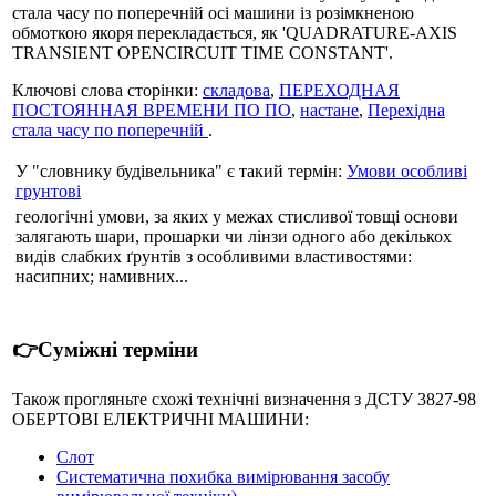
стала часу по поперечній осі машини із розімкненою
обмоткою якоря перекладається, як 'QUADRATURE-AXIS
TRANSIENT OPENCIRCUIT TIME CONSTANT'.
Ключові слова сторінки:
складова
,
ПЕРЕХОДНАЯ
ПОСТОЯННАЯ ВРЕМЕНИ ПО ПО
,
настане
,
Перехідна
стала часу по поперечній
.
У "словнику будівельника" є такий термін:
Умови особливі
грунтові
геологічні умови, за яких у межах стисливої товщі основи
залягають шари, прошарки чи лінзи одного або декількох
видів слабких ґрунтів з особливими властивостями:
насипних; намивних...
👉Суміжні терміни
Також прогляньте схожі технічні визначення з ДСТУ 3827-98
ОБЕРТОВІ ЕЛЕКТРИЧНІ МАШИНИ:
Слот
Систематична похибка вимірювання засобу