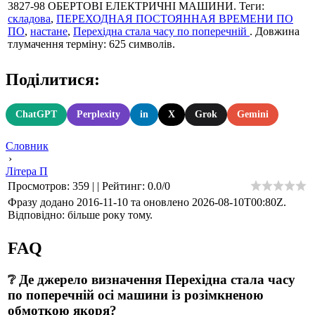
3827-98 ОБЕРТОВІ ЕЛЕКТРИЧНІ МАШИНИ. Теги:
складова
,
ПЕРЕХОДНАЯ ПОСТОЯННАЯ ВРЕМЕНИ ПО
ПО
,
настане
,
Перехідна стала часу по поперечній
. Довжина
тлумачення терміну: 625 символів.
Поділитися:
ChatGPT
Perplexity
in
X
Grok
Gemini
Словник
›
Літера П
Просмотров
:
359
|
|
Рейтинг
:
0.0
/
0
Фразу додано 2016-11-10 та оновлено
2026-08-10T00:80Z
.
Відповідно: більше року тому.
FAQ
❔ Де джерело визначення Перехідна стала часу
по поперечній осі машини із розімкненою
обмоткою якоря?