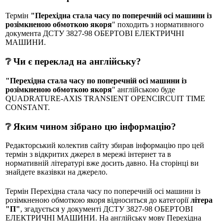
Термін
"Перехідна стала часу по поперечній осі машини із
розімкненою обмоткою якоря
" походить з нормативного
документа ДСТУ 3827-98 ОБЕРТОВІ ЕЛЕКТРИЧНІ
МАШИНИ.
❔ Чи є переклад на англійську?
"Перехідна стала часу по поперечній осі машини із
розімкненою обмоткою якоря
" англійською буде
QUADRATURE-AXIS TRANSIENT OPENCIRCUIT TIME
CONSTANT.
❔ Яким чином зібрано цю інформацію?
Редакторський колектив сайту збирав інформацію про цей
термін з відкритих джерел в мережі інтернет та в
нормативній літературі вже досить давно. На сторінці ви
знайдете вказівки на джерело.
Термін Перехідна стала часу по поперечній осі машини із
розімкненою обмоткою якоря відноситься до категорії
літера
"П"
, згадується у документі ДСТУ 3827-98 ОБЕРТОВІ
ЕЛЕКТРИЧНІ МАШИНИ. На англійську мову Перехідна