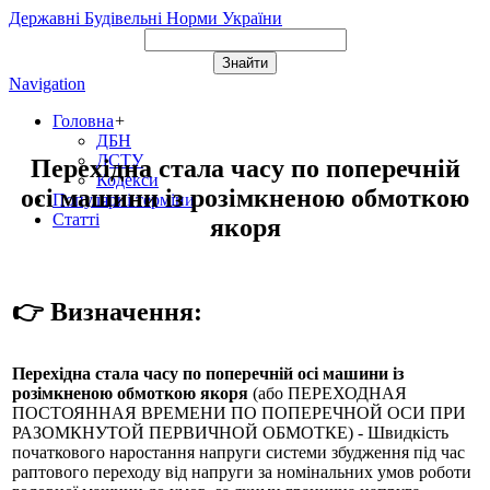
Державні Будівельні Норми України
Navigation
Головна
+
ДБН
ДСТУ
Перехідна стала часу по поперечній
Кодекси
осі машини із розімкненою обмоткою
Популярні терміни
Статті
якоря
👉 Визначення:
Перехідна стала часу по поперечній осі машини із
розімкненою обмоткою якоря
(або
ПЕРЕХОДНАЯ
ПОСТОЯННАЯ ВРЕМЕНИ ПО ПОПЕРЕЧНОЙ ОСИ ПРИ
РАЗОМКНУТОЙ ПЕРВИЧНОЙ ОБМОТКЕ
) - Швидкість
початкового наростання напруги системи збудження під час
раптового переходу від напруги за номінальних умов роботи