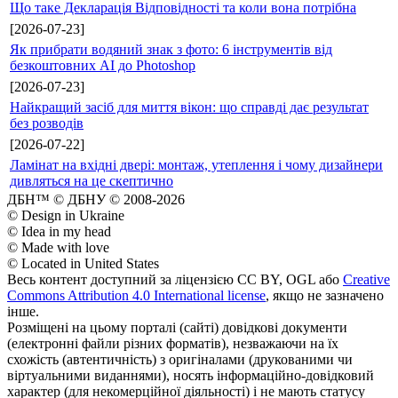
Що таке Декларація Відповідності та коли вона потрібна
[2026-07-23]
Як прибрати водяний знак з фото: 6 інструментів від
безкоштовних AI до Photoshop
[2026-07-23]
Найкращий засіб для миття вікон: що справді дає результат
без розводів
[2026-07-22]
Ламінат на вхідні двері: монтаж, утеплення і чому дизайнери
дивляться на це скептично
ДБН™ © ДБНУ © 2008-2026
© Design in Ukraine
© Idea in my head
© Made with love
© Located in United States
Весь контент доступний за ліцензією CC BY, OGL або
Creative
Commons Attribution 4.0 International license
, якщо не зазначено
інше.
Розміщені на цьому порталі (сайті) довідкові документи
(електронні файли різних форматів), незважаючи на їх
схожість (автентичність) з оригіналами (друкованими чи
віртуальними виданнями), носять інформаційно-довідковий
характер (для некомерційної діяльності) і не мають статусу