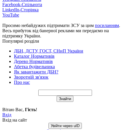
Facebook-Спільнота
LinkedIn-Сторінка
YouTube
Просимо небайдужих підтримати ЗСУ за цим
посиланням
.
Весь прибуток від банерної реклами ми передаємо на
підтримку України.
Популярні розділи
ДБН, ДСТУ, ГОСТ, СНиП України
Каталог Нормативів
Дерево Нормативів
Абетка будівельника
Як завантажити ДБН?
Зворотній зв'язок
Про нас
Вітаю Вас
,
Гість
!
Вхід
Вхід на сайт
Увійти через uID