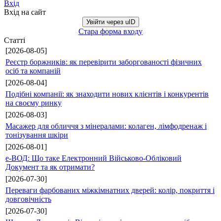
Вхід
Вхід на сайт
Увійти через uID
Стара форма входу
Статті
[2026-08-05]
Реєстр боржників: як перевірити заборгованості фізичних
осіб та компаній
[2026-08-04]
Подібні компанії: як знаходити нових клієнтів і конкурентів
на своєму ринку
[2026-08-03]
Масажер для обличчя з мінералами: колаген, лімфодренаж і
тонізування шкіри
[2026-08-01]
е-ВОД: Що таке Електронний Військово-Обліковий
Документ та як отримати?
[2026-07-30]
Переваги фарбованих міжкімнатних дверей: колір, покриття і
довговічність
[2026-07-30]