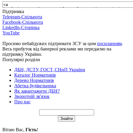
Підтримка
Telegram-Спільнота
Facebook-Спільнота
LinkedIn-Сторінка
YouTube
Просимо небайдужих підтримати ЗСУ за цим
посиланням
.
Весь прибуток від банерної реклами ми передаємо на
підтримку України.
Популярні розділи
ДБН, ДСТУ, ГОСТ, СНиП України
Каталог Нормативів
Дерево Нормативів
Абетка будівельника
Як завантажити ДБН?
Зворотній зв'язок
Про нас
Вітаю Вас
,
Гість
!