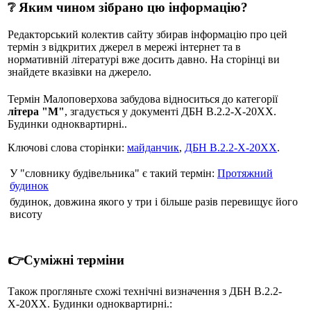
❔ Яким чином зібрано цю інформацію?
Редакторський колектив сайту збирав інформацію про цей
термін з відкритих джерел в мережі інтернет та в
нормативній літературі вже досить давно. На сторінці ви
знайдете вказівки на джерело.
Термін Малоповерхова забудова відноситься до категорії
літера "М"
, згадується у документі ДБН В.2.2-Х-20ХХ.
Будинки одноквартирні..
Ключові слова сторінки:
майданчик
,
ДБН В.2.2-Х-20ХХ
.
У "словнику будівельника" є такий термін:
Протяжний
будинок
будинок, довжина якого у три і більше разів перевищує його
висоту
👉Суміжні терміни
Також прогляньте схожі технічні визначення з ДБН В.2.2-
Х-20ХХ. Будинки одноквартирні.: