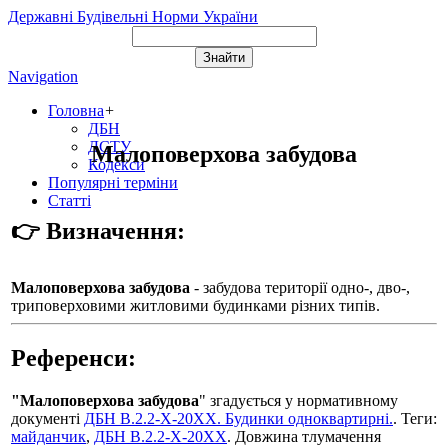
Державні Будівельні Норми України
Navigation
Головна
+
ДБН
ДСТУ
Малоповерхова забудова
Кодекси
Популярні терміни
Статті
👉 Визначення:
Малоповерхова забудова
- забудова території одно-, дво-,
триповерховими житловими будинками різних типів.
Референси:
"Малоповерхова забудова
" згадується у нормативному
документі
ДБН В.2.2-Х-20ХХ. Будинки одноквартирні.
. Теги:
майданчик
,
ДБН В.2.2-Х-20ХХ
. Довжина тлумачення