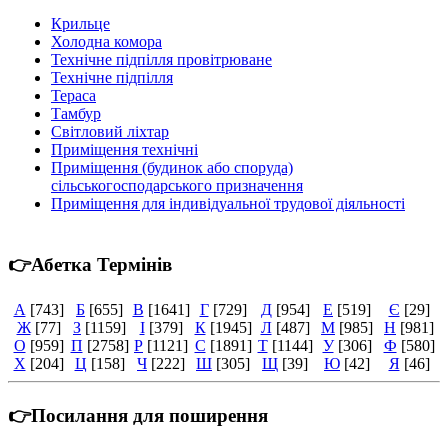
Крильце
Холодна комора
Технічне підпілля провітрюване
Технічне підпілля
Тераса
Тамбур
Світловий ліхтар
Приміщення технічні
Приміщення (будинок або споруда)
сільськогосподарського призначення
Приміщення для індивідуальної трудової діяльності
👉Абетка Термінів
А
[743]
Б
[655]
В
[1641]
Г
[729]
Д
[954]
Е
[519]
Є
[29]
Ж
[77]
З
[1159]
І
[379]
К
[1945]
Л
[487]
М
[985]
Н
[981]
О
[959]
П
[2758]
Р
[1121]
С
[1891]
Т
[1144]
У
[306]
Ф
[580]
Х
[204]
Ц
[158]
Ч
[222]
Ш
[305]
Щ
[39]
Ю
[42]
Я
[46]
👉Посилання для поширення