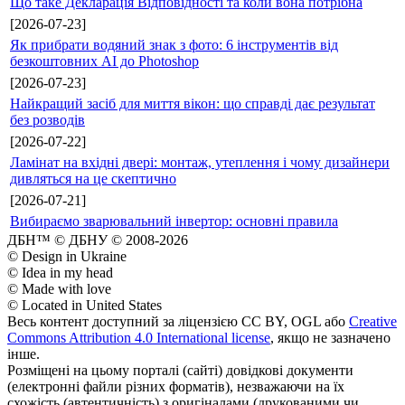
Що таке Декларація Відповідності та коли вона потрібна
[2026-07-23]
Як прибрати водяний знак з фото: 6 інструментів від
безкоштовних AI до Photoshop
[2026-07-23]
Найкращий засіб для миття вікон: що справді дає результат
без розводів
[2026-07-22]
Ламінат на вхідні двері: монтаж, утеплення і чому дизайнери
дивляться на це скептично
[2026-07-21]
Вибираємо зварювальний інвертор: основні правила
ДБН™ © ДБНУ © 2008-2026
© Design in Ukraine
© Idea in my head
© Made with love
© Located in United States
Весь контент доступний за ліцензією CC BY, OGL або
Creative
Commons Attribution 4.0 International license
, якщо не зазначено
інше.
Розміщені на цьому порталі (сайті) довідкові документи
(електронні файли різних форматів), незважаючи на їх
схожість (автентичність) з оригіналами (друкованими чи