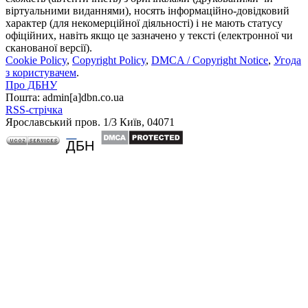
віртуальними виданнями), носять інформаційно-довідковий
характер (для некомерційної діяльності) і не мають статусу
офіційних, навіть якщо це зазначено у тексті (електронної чи
сканованої версії).
Cookie Policy
,
Copyright Policy
,
DMCA / Copyright Notice
,
Угода
з користувачем
.
Про ДБНУ
Пошта: admin[а]dbn.co.ua
RSS-стрічка
Ярославський пров. 1/3 Київ, 04071