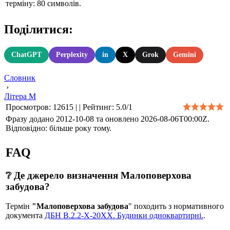
терміну: 80 символів.
Поділитися:
ChatGPT
Perplexity
in
X
Grok
Gemini
Словник
›
Літера М
Просмотров
:
12615
|
|
Рейтинг
:
5.0
/
1
Фразу додано 2012-10-08 та оновлено
2026-08-06T00:00Z
.
Відповідно: більше року тому.
FAQ
❔ Де джерело визначення Малоповерхова
забудова?
Термін
"Малоповерхова забудова
" походить з нормативного
документа
ДБН В.2.2-Х-20ХХ. Будинки одноквартирні.
.