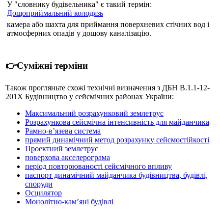
У "словнику будівельника" є такий термін:
Дощоприймальний колодязь
камера або шахта для приймання поверхневих стічних вод і
атмосферних опадів у дощову каналізацію.
👉Суміжні терміни
Також прогляньте схожі технічні визначення з ДБН В.1.1-12-
201Х Будівництво у сейсмічних районах України:
Максимальний розрахунковий землетрус
Розрахункова сейсмічна інтенсивність для майданчика
Рамно-в’язева система
прямий динамічний метод розрахунку сейсмостійкості
Проектний землетрус
поверхова акселерограма
період повторюваності сейсмічного впливу
паспорт динамічний майданчика будівництва, будівлі,
споруди
Осцилятор
Монолітно-кам’яні будівлі