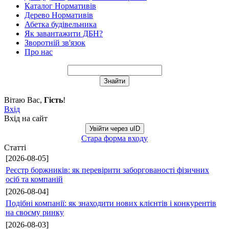
Каталог Нормативів
Дерево Нормативів
Абетка будівельника
Як завантажити ДБН?
Зворотній зв'язок
Про нас
Вітаю Вас
,
Гість
!
Вхід
Вхід на сайт
Увійти через uID
Стара форма входу
Статті
[2026-08-05]
Реєстр боржників: як перевірити заборгованості фізичних
осіб та компаній
[2026-08-04]
Подібні компанії: як знаходити нових клієнтів і конкурентів
на своєму ринку
[2026-08-03]