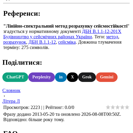
Референси:
"Лінійно-спектральний метод розрахунку сейсмостійкості
"
згадується у нормативному документі
ДБН В.1.1-12-201Х
Будівництво у сейсмічних районах України
. Теги:
метод
,
розрахунок
,
ДБН В.1.1-12
,
сейсміка
. Довжина тлумачення
терміну: 275 символів.
Поділитися:
ChatGPT
Perplexity
in
X
Grok
Gemini
Словник
›
Літера Л
Просмотров
:
2223
|
|
Рейтинг
:
0.0
/
0
Фразу додано 2013-05-20 та оновлено
2026-08-08T00:50Z
.
Відповідно: більше року тому.