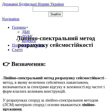
Державні Будівельні Норми України
Navigation
Головна
+
ДБН
ДСТУ
Лінійно-спектральний метод
Кодекси
розрахунку сейсмостійкості
Популярні терміни
Статті
👉 Визначення:
Лінійно-спектральний метод розрахунку сейсмостійкості
-
метод, в якому величини сейсмічних навантажень
визначаються за спектрами відгуку в залежності від частот і
форм власних коливань конструкцій.
У розрахунках споруд за лінійно-спектральним методом
(ЛСМ) матеріали споруд і основи вважаються
лінійно-
пружними
.