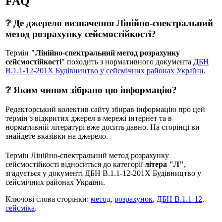
FAQ
❔ Де джерело визначення Лінійно-спектральний
метод розрахунку сейсмостійкості?
Термін
"Лінійно-спектральний метод розрахунку
сейсмостійкості
" походить з нормативного документа
ДБН
В.1.1-12-201Х Будівництво у сейсмічних районах України
.
❔ Яким чином зібрано цю інформацію?
Редакторський колектив сайту збирав інформацію про цей
термін з відкритих джерел в мережі інтернет та в
нормативній літературі вже досить давно. На сторінці ви
знайдете вказівки на джерело.
Термін Лінійно-спектральний метод розрахунку
сейсмостійкості відноситься до категорії
літера "Л"
,
згадується у документі ДБН В.1.1-12-201Х Будівництво у
сейсмічних районах України.
Ключові слова сторінки:
метод
,
розрахунок
,
ДБН В.1.1-12
,
сейсміка
.