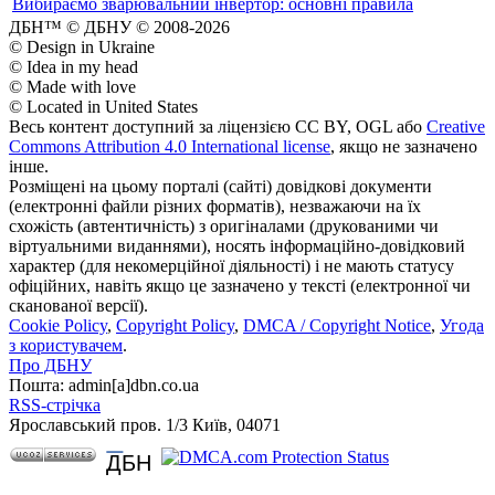
Вибираємо зварювальний інвертор: основні правила
ДБН™ © ДБНУ © 2008-2026
© Design in Ukraine
© Idea in my head
© Made with love
© Located in United States
Весь контент доступний за ліцензією CC BY, OGL або
Creative
Commons Attribution 4.0 International license
, якщо не зазначено
інше.
Розміщені на цьому порталі (сайті) довідкові документи
(електронні файли різних форматів), незважаючи на їх
схожість (автентичність) з оригіналами (друкованими чи
віртуальними виданнями), носять інформаційно-довідковий
характер (для некомерційної діяльності) і не мають статусу
офіційних, навіть якщо це зазначено у тексті (електронної чи
сканованої версії).
Cookie Policy
,
Copyright Policy
,
DMCA / Copyright Notice
,
Угода
з користувачем
.
Про ДБНУ
Пошта: admin[а]dbn.co.ua
RSS-стрічка
Ярославський пров. 1/3 Київ, 04071