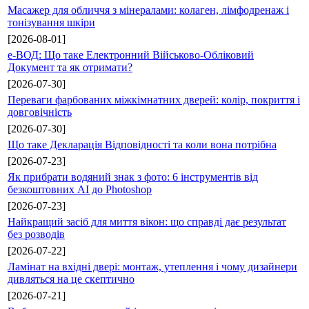
Масажер для обличчя з мінералами: колаген, лімфодренаж і
тонізування шкіри
[2026-08-01]
е-ВОД: Що таке Електронний Військово-Обліковий
Документ та як отримати?
[2026-07-30]
Переваги фарбованих міжкімнатних дверей: колір, покриття і
довговічність
[2026-07-30]
Що таке Декларація Відповідності та коли вона потрібна
[2026-07-23]
Як прибрати водяний знак з фото: 6 інструментів від
безкоштовних AI до Photoshop
[2026-07-23]
Найкращий засіб для миття вікон: що справді дає результат
без розводів
[2026-07-22]
Ламінат на вхідні двері: монтаж, утеплення і чому дизайнери
дивляться на це скептично
[2026-07-21]