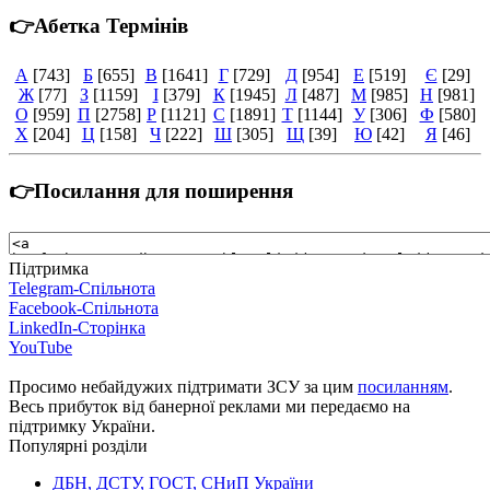
👉Абетка Термінів
А
[743]
Б
[655]
В
[1641]
Г
[729]
Д
[954]
Е
[519]
Є
[29]
Ж
[77]
З
[1159]
І
[379]
К
[1945]
Л
[487]
М
[985]
Н
[981]
О
[959]
П
[2758]
Р
[1121]
С
[1891]
Т
[1144]
У
[306]
Ф
[580]
Х
[204]
Ц
[158]
Ч
[222]
Ш
[305]
Щ
[39]
Ю
[42]
Я
[46]
👉Посилання для поширення
Підтримка
Telegram-Спільнота
Facebook-Спільнота
LinkedIn-Сторінка
YouTube
Просимо небайдужих підтримати ЗСУ за цим
посиланням
.
Весь прибуток від банерної реклами ми передаємо на
підтримку України.
Популярні розділи
ДБН, ДСТУ, ГОСТ, СНиП України