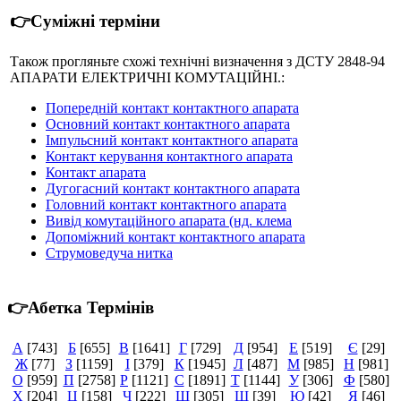
👉Суміжні терміни
Також прогляньте схожі технічні визначення з ДСТУ 2848-94
АПАРАТИ ЕЛЕКТРИЧНІ КОМУТАЦІЙНІ.:
Попередній контакт контактного апарата
Основний контакт контактного апарата
Імпульсний контакт контактного апарата
Контакт керування контактного апарата
Контакт апарата
Дугогасний контакт контактного апарата
Головний контакт контактного апарата
Вивід комутаційного апарата (нд. клема
Допоміжний контакт контактного апарата
Струмоведуча нитка
👉Абетка Термінів
А
[743]
Б
[655]
В
[1641]
Г
[729]
Д
[954]
Е
[519]
Є
[29]
Ж
[77]
З
[1159]
І
[379]
К
[1945]
Л
[487]
М
[985]
Н
[981]
О
[959]
П
[2758]
Р
[1121]
С
[1891]
Т
[1144]
У
[306]
Ф
[580]
Х
[204]
Ц
[158]
Ч
[222]
Ш
[305]
Щ
[39]
Ю
[42]
Я
[46]