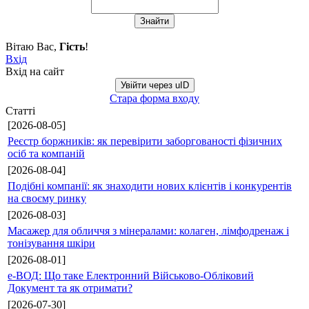
Вітаю Вас
,
Гість
!
Вхід
Вхід на сайт
Увійти через uID
Стара форма входу
Статті
[2026-08-05]
Реєстр боржників: як перевірити заборгованості фізичних
осіб та компаній
[2026-08-04]
Подібні компанії: як знаходити нових клієнтів і конкурентів
на своєму ринку
[2026-08-03]
Масажер для обличчя з мінералами: колаген, лімфодренаж і
тонізування шкіри
[2026-08-01]
е-ВОД: Що таке Електронний Військово-Обліковий
Документ та як отримати?
[2026-07-30]