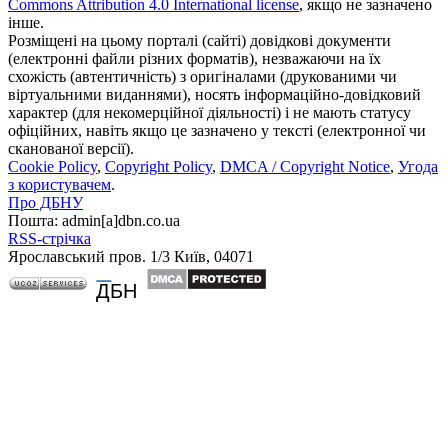
Commons Attribution 4.0 International license
, якщо не зазначено
інше.
Розміщені на цьому порталі (сайті) довідкові документи
(електронні файли різних форматів), незважаючи на їх
схожість (автентичність) з оригіналами (друкованими чи
віртуальними виданнями), носять інформаційно-довідковий
характер (для некомерційної діяльності) і не мають статусу
офіційних, навіть якщо це зазначено у тексті (електронної чи
сканованої версії).
Cookie Policy
,
Copyright Policy
,
DMCA / Copyright Notice
,
Угода
з користувачем
.
Про ДБНУ
Пошта: admin[а]dbn.co.ua
RSS-стрічка
Ярославський пров. 1/3 Київ, 04071