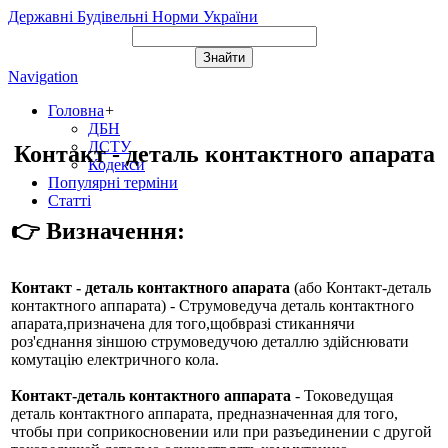
Державні Будівельні Норми України
Navigation
Головна
+
ДБН
ДСТУ
Контакт - деталь контактного апарата
Кодекси
Популярні терміни
Статті
👉 Визначення:
Контакт - деталь контактного апарата
(або
Контакт-деталь
контактного аппарата
) - Струмоведуча деталь контактного
апарата,призначена для того,щобвразі стиканнячи
роз'єднання зіншою струмоведучою деталлю здійснювати
комутацію електричного кола.
Контакт-деталь контактного аппарата
- Токоведущая
деталь контактного аппарата, предназначенная для того,
чтобы при соприкосновении или при разъединении с другой