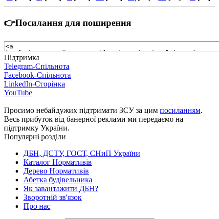
👉Посилання для поширення
Підтримка
Telegram-Спільнота
Facebook-Спільнота
LinkedIn-Сторінка
YouTube
Просимо небайдужих підтримати ЗСУ за цим
посиланням
.
Весь прибуток від банерної реклами ми передаємо на
підтримку України.
Популярні розділи
ДБН, ДСТУ, ГОСТ, СНиП України
Каталог Нормативів
Дерево Нормативів
Абетка будівельника
Як завантажити ДБН?
Зворотній зв'язок
Про нас