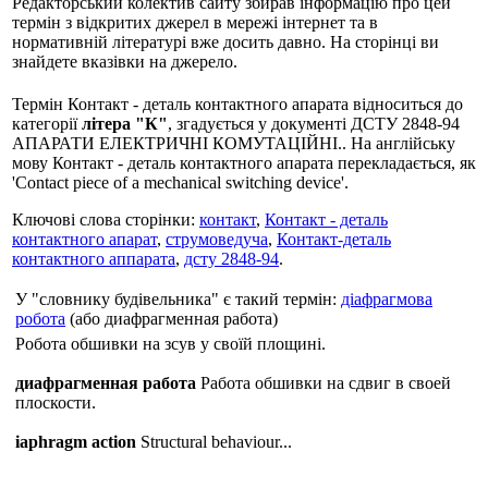
Редакторський колектив сайту збирав інформацію про цей
термін з відкритих джерел в мережі інтернет та в
нормативній літературі вже досить давно. На сторінці ви
знайдете вказівки на джерело.
Термін Контакт - деталь контактного апарата відноситься до
категорії
літера "К"
, згадується у документі ДСТУ 2848-94
АПАРАТИ ЕЛЕКТРИЧНІ КОМУТАЦІЙНІ.. На англійську
мову Контакт - деталь контактного апарата перекладається, як
'Contact piece of a mechanical switching device'.
Ключові слова сторінки:
контакт
,
Контакт - деталь
контактного апарат
,
струмоведуча
,
Контакт-деталь
контактного аппарата
,
дсту 2848-94
.
У "словнику будівельника" є такий термін:
діафрагмова
робота
(або диафрагменная работа)
Робота обшивки на зсув у своїй площині.
диафрагменная работа
Работа обшивки на сдвиг в своей
плоскости.
iaphragm action
Structural behaviour...