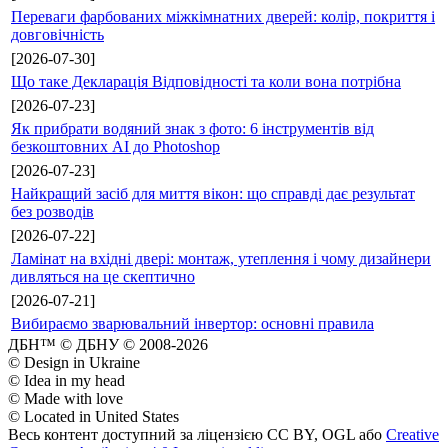
Переваги фарбованих міжкімнатних дверей: колір, покриття і
довговічність
[2026-07-30]
Що таке Декларація Відповідності та коли вона потрібна
[2026-07-23]
Як прибрати водяний знак з фото: 6 інструментів від
безкоштовних AI до Photoshop
[2026-07-23]
Найкращий засіб для миття вікон: що справді дає результат
без розводів
[2026-07-22]
Ламінат на вхідні двері: монтаж, утеплення і чому дизайнери
дивляться на це скептично
[2026-07-21]
Вибираємо зварювальний інвертор: основні правила
ДБН™ © ДБНУ © 2008-2026
© Design in Ukraine
© Idea in my head
© Made with love
© Located in United States
Весь контент доступний за ліцензією CC BY, OGL або
Creative