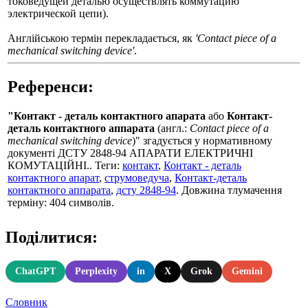
токоведущей деталью осуществлять коммутацию
электрической цепи).
Англійською термін перекладається, як
'Contact piece of a
mechanical switching device'
.
Референси:
"Контакт - деталь контактного апарата
або
Контакт-
деталь контактного аппарата
(англ.:
Contact piece of a
mechanical switching device
)" згадується у нормативному
документі ДСТУ 2848-94 АПАРАТИ ЕЛЕКТРИЧНІ
КОМУТАЦІЙНІ.. Теги:
контакт
,
Контакт - деталь
контактного апарат
,
струмоведуча
,
Контакт-деталь
контактного аппарата
,
дсту 2848-94
. Довжина тлумачення
терміну: 404 символів.
Поділитися:
ChatGPT
Perplexity
in
X
Grok
Gemini
Словник