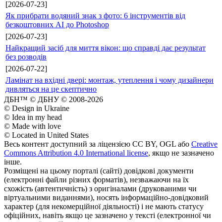
[2026-07-23]
Як прибрати водяний знак з фото: 6 інструментів від
безкоштовних AI до Photoshop
[2026-07-23]
Найкращий засіб для миття вікон: що справді дає результат
без розводів
[2026-07-22]
Ламінат на вхідні двері: монтаж, утеплення і чому дизайнери
дивляться на це скептично
ДБН™ © ДБНУ © 2008-2026
© Design in Ukraine
© Idea in my head
© Made with love
© Located in United States
Весь контент доступний за ліцензією CC BY, OGL або
Creative
Commons Attribution 4.0 International license
, якщо не зазначено
інше.
Розміщені на цьому порталі (сайті) довідкові документи
(електронні файли різних форматів), незважаючи на їх
схожість (автентичність) з оригіналами (друкованими чи
віртуальними виданнями), носять інформаційно-довідковий
характер (для некомерційної діяльності) і не мають статусу
офіційних, навіть якщо це зазначено у тексті (електронної чи