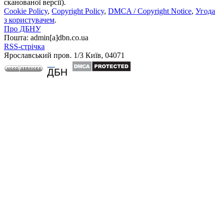
сканованої версії).
Cookie Policy
,
Copyright Policy
,
DMCA / Copyright Notice
,
Угода
з користувачем
.
Про ДБНУ
Пошта: admin[а]dbn.co.ua
RSS-стрічка
Ярославський пров. 1/3 Київ, 04071