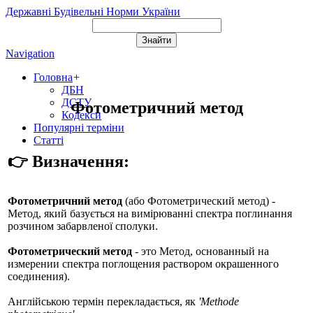
Державні Будівельні Норми України
Navigation
Головна
+
ДБН
ДСТУ
Фотометричний метод
Кодекси
Популярні терміни
Статті
👉 Визначення:
Фотометричний метод
(або
Фотометрический метод
) -
Метод, який базується на вимірюванні спектра поглинання
розчином забарвленої сполуки.
Фотометрический метод
- это Метод, основанный на
измерении спектра поглощения раствором окрашенного
соединения).
Англійською термін перекладається, як
'Methode