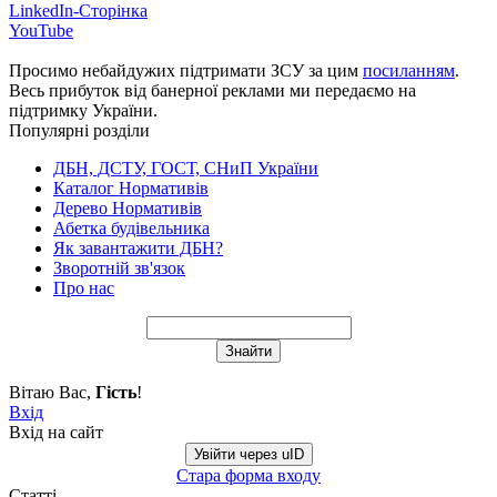
LinkedIn-Сторінка
YouTube
Просимо небайдужих підтримати ЗСУ за цим
посиланням
.
Весь прибуток від банерної реклами ми передаємо на
підтримку України.
Популярні розділи
ДБН, ДСТУ, ГОСТ, СНиП України
Каталог Нормативів
Дерево Нормативів
Абетка будівельника
Як завантажити ДБН?
Зворотній зв'язок
Про нас
Вітаю Вас
,
Гість
!
Вхід
Вхід на сайт
Увійти через uID
Стара форма входу
Статті