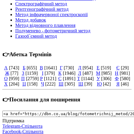
Спектрографічний метод
Рентгенографічний метод
Метод інфрачервоної спектроскопії
Метод добавок
Метод відновного плавлення
Полуменево - фотометричний метод
Газооб`ємний метод
👉Абетка Термінів
А
[743]
Б
[655]
В
[1641]
Г
[730]
Д
[954]
Е
[519]
Є
[29]
Ж
[77]
З
[1159]
І
[379]
К
[1946]
Л
[487]
М
[985]
Н
[981]
О
[959]
П
[2759]
Р
[1121]
С
[1891]
Т
[1144]
У
[306]
Ф
[580]
Х
[204]
Ц
[158]
Ч
[222]
Ш
[305]
Щ
[39]
Ю
[42]
Я
[46]
👉Посилання для поширення
Підтримка
Telegram-Спільнота
Facebook-Спільнота