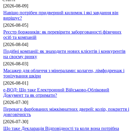
[2026-08-09]
Навіщо потрібен придверний килимок і які завдання він
вирішує?
[2026-08-05]
Реєстр боржників: як перевірити заборгованості фізичних
осіб та компаній
[2026-08-04]
Подібні компанії: як знаходити нових клієнтів і конкурентів
на своєму ринку
[2026-08-03]
Масажер для обличчя з мінералами: колаген, лімфодренаж і
тонізування шкіри
[2026-08-01]
е-ВОД: Що таке Електронний Військово-Обліковий
Документ та як отримати?
[2026-07-30]
Переваги фарбованих міжкімнатних дверей: колір, покриття і
довговічність
[2026-07-30]
Що таке Декларація Відповідності та коли вона потрібна