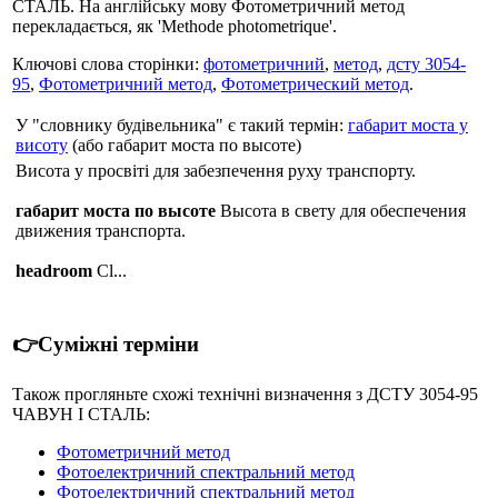
СТАЛЬ. На англійську мову Фотометричний метод
перекладається, як 'Methode photometrique'.
Ключові слова сторінки:
фотометричний
,
метод
,
дсту 3054-
95
,
Фотометричний метод
,
Фотометрический метод
.
У "словнику будівельника" є такий термін:
габарит моста у
висоту
(або габарит моста по высоте)
Висота у просвіті для забезпечення руху транспорту.
габарит моста по высоте
Высота в свету для обеспечения
движения транспорта.
headroom
Cl...
👉Суміжні терміни
Також прогляньте схожі технічні визначення з ДСТУ 3054-95
ЧАВУН I СТАЛЬ:
Фотометричний метод
Фотоелектричний спектральний метод
Фотоелектричний спектральний метод