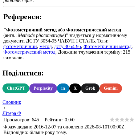
photometrique'
.
Референси:
"Фотометричний метод
або
Фотометрический метод
(англ.:
Methode photometrique
)" згадується у нормативному
документі ДСТУ 3054-95 ЧАВУН I СТАЛЬ. Теги:
фотометричний
,
метод
,
дсту 3054-95
,
Фотометричний метод
,
Фотометрический метод
. Довжина тлумачення терміну: 215
символів.
Поділитися:
ChatGPT
Perplexity
in
X
Grok
Gemini
Словник
›
Літера Ф
Просмотров
:
645
|
|
Рейтинг
:
0.0
/
0
Фразу додано 2016-12-07 та оновлено
2026-08-10T00:00Z
.
Відповідно: більше року тому.