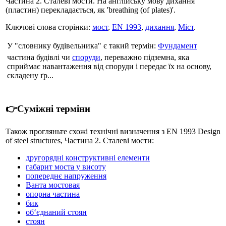
Частина 2. Сталеві мости. На англійську мову дихання
(пластин) перекладається, як 'breathing (of plates)'.
Ключові слова сторінки:
мост
,
EN 1993
,
дихання
,
Міст
.
У "словнику будівельника" є такий термін:
Фундамент
частина будівлі чи
споруди
, переважно підземна, яка
сприймає навантаження від споруди і передає їх на основу,
складену ґр...
👉Суміжні терміни
Також прогляньте схожі технічні визначення з EN 1993 Design
of steel structures, Частина 2. Сталеві мости:
другорядні конструктивні елементи
габарит моста у висоту
попереднє напруження
Ванта мостовая
опорна частина
бик
об‘єднаний стоян
стоян