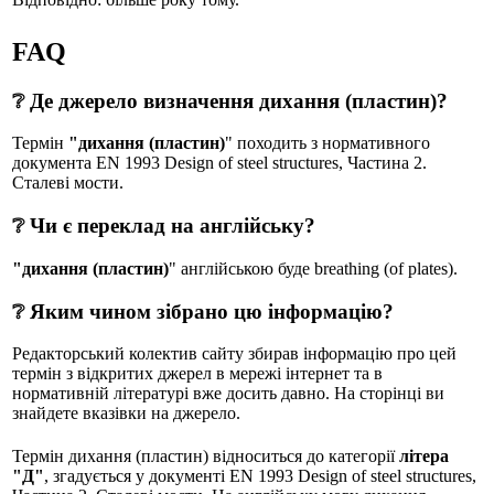
FAQ
❔ Де джерело визначення дихання (пластин)?
Термін
"дихання (пластин)
" походить з нормативного
документа EN 1993 Design of steel structures, Частина 2.
Сталеві мости.
❔ Чи є переклад на англійську?
"дихання (пластин)
" англійською буде breathing (of plates).
❔ Яким чином зібрано цю інформацію?
Редакторський колектив сайту збирав інформацію про цей
термін з відкритих джерел в мережі інтернет та в
нормативній літературі вже досить давно. На сторінці ви
знайдете вказівки на джерело.
Термін дихання (пластин) відноситься до категорії
літера
"Д"
, згадується у документі EN 1993 Design of steel structures,