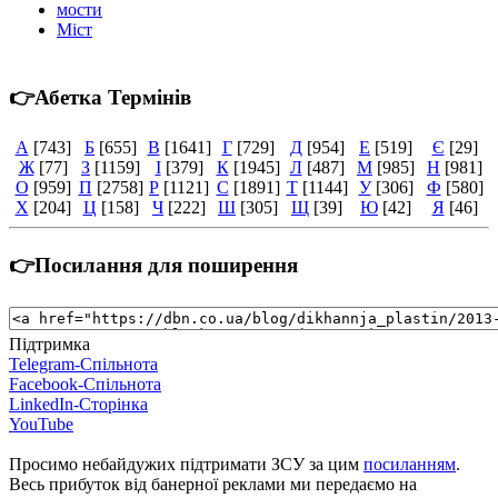
мости
Міст
👉Абетка Термінів
А
[743]
Б
[655]
В
[1641]
Г
[729]
Д
[954]
Е
[519]
Є
[29]
Ж
[77]
З
[1159]
І
[379]
К
[1945]
Л
[487]
М
[985]
Н
[981]
О
[959]
П
[2758]
Р
[1121]
С
[1891]
Т
[1144]
У
[306]
Ф
[580]
Х
[204]
Ц
[158]
Ч
[222]
Ш
[305]
Щ
[39]
Ю
[42]
Я
[46]
👉Посилання для поширення
Підтримка
Telegram-Спільнота
Facebook-Спільнота
LinkedIn-Сторінка
YouTube
Просимо небайдужих підтримати ЗСУ за цим
посиланням
.
Весь прибуток від банерної реклами ми передаємо на