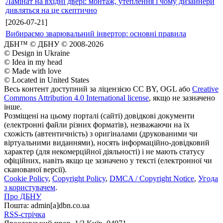
Ламінат на вхідні двері: монтаж, утеплення і чому дизайнери
дивляться на це скептично
[2026-07-21]
Вибираємо зварювальний інвертор: основні правила
ДБН™ © ДБНУ © 2008-2026
© Design in Ukraine
© Idea in my head
© Made with love
© Located in United States
Весь контент доступний за ліцензією CC BY, OGL або
Creative
Commons Attribution 4.0 International license
, якщо не зазначено
інше.
Розміщені на цьому порталі (сайті) довідкові документи
(електронні файли різних форматів), незважаючи на їх
схожість (автентичність) з оригіналами (друкованими чи
віртуальними виданнями), носять інформаційно-довідковий
характер (для некомерційної діяльності) і не мають статусу
офіційних, навіть якщо це зазначено у тексті (електронної чи
сканованої версії).
Cookie Policy
,
Copyright Policy
,
DMCA / Copyright Notice
,
Угода
з користувачем
.
Про ДБНУ
Пошта: admin[а]dbn.co.ua
RSS-стрічка