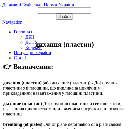
Державні Будівельні Норми України
Navigation
Головна
+
ДБН
ДСТУ
дихання (пластин)
Кодекси
Популярні терміни
Статті
👉 Визначення:
дихання (пластин)
(або
дыхание (пластин)
) - Деформація
пластини з її площини, що викликана циклічним
прикладенням навантаження у площині пластини.
дыхание (пластин)
Деформация пластины из ее плоскости,
вызванная циклическим приложением нагрузки в плоскости
пластины.
breathing (of plates)
Out-of-plane deformation of a plate caused