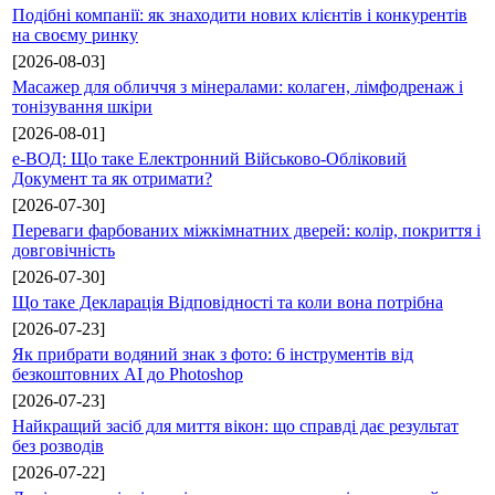
Подібні компанії: як знаходити нових клієнтів і конкурентів
на своєму ринку
[2026-08-03]
Масажер для обличчя з мінералами: колаген, лімфодренаж і
тонізування шкіри
[2026-08-01]
е-ВОД: Що таке Електронний Військово-Обліковий
Документ та як отримати?
[2026-07-30]
Переваги фарбованих міжкімнатних дверей: колір, покриття і
довговічність
[2026-07-30]
Що таке Декларація Відповідності та коли вона потрібна
[2026-07-23]
Як прибрати водяний знак з фото: 6 інструментів від
безкоштовних AI до Photoshop
[2026-07-23]
Найкращий засіб для миття вікон: що справді дає результат
без розводів
[2026-07-22]