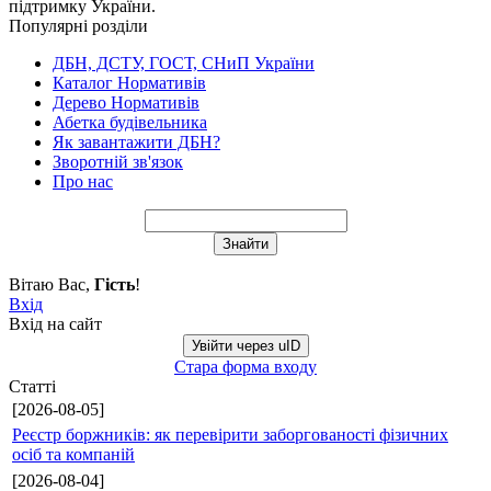
підтримку України.
Популярні розділи
ДБН, ДСТУ, ГОСТ, СНиП України
Каталог Нормативів
Дерево Нормативів
Абетка будівельника
Як завантажити ДБН?
Зворотній зв'язок
Про нас
Вітаю Вас
,
Гість
!
Вхід
Вхід на сайт
Увійти через uID
Стара форма входу
Статті
[2026-08-05]
Реєстр боржників: як перевірити заборгованості фізичних
осіб та компаній
[2026-08-04]