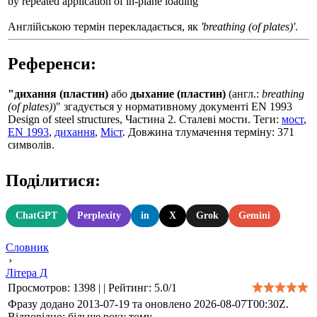
by repeated application of in-plane loading
Англійською термін перекладається, як
'breathing (of plates)'
.
Референси:
"дихання (пластин)
або
дыхание (пластин)
(англ.:
breathing
(of plates)
)" згадується у нормативному документі EN 1993
Design of steel structures, Частина 2. Сталеві мости. Теги:
мост
,
EN 1993
,
дихання
,
Міст
. Довжина тлумачення терміну: 371
символів.
Поділитися:
ChatGPT
Perplexity
in
X
Grok
Gemini
Словник
›
Літера Д
Просмотров
:
1398
|
|
Рейтинг
:
5.0
/
1
Фразу додано 2013-07-19 та оновлено
2026-08-07T00:30Z
.
Відповідно: більше року тому.