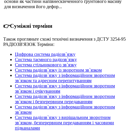
основи як частини напівнескінченного ґрунтового масиву
для визначення його дефор...
👉Суміжні терміни
Також прогляньте схожі технічні визначення з ДСТУ 3254-95
РАДIОЗВ'ЯЗОК Терміни:
Цифрова система радіозв`язку
Система таємного радіозв`язку
Система стільникового зв`язку
Система радіозв`язку із зворотним зв`язком
Система радіозв`язку з інформаційним зворотним
зв`язком та адресним перепитуванням
Система радіозв`язку з інформаційним зворотним
зв`язком і очікуванням
Система радіозв`язку з інформаційним зворотним
зв`язком і безперервним передаванням
Система радіозв`язку з інформаційним зворотним
зв`язком
Система радіозв`язку з вирішальним зворотним
зв`язком, безперервним передаванням і часовими
підканалами