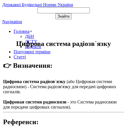
Державні Будівельні Норми України
Navigation
Головна
+
ДБН
ДСТУ
Цифрова система радіозв`язку
Кодекси
Популярні терміни
Статті
👉 Визначення:
Цифрова система радіозв`язку
(або
Цифровая системи
радиосвязи
) - Система радіозв'язку для передачі цифрових
сигналів.
Цифровая системи радиосвязи
- это Система радиосвязи
для передачи цифровых сигналов).
Референси: