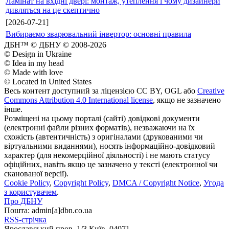
Ламінат на вхідні двері: монтаж, утеплення і чому дизайнери
дивляться на це скептично
[2026-07-21]
Вибираємо зварювальний інвертор: основні правила
ДБН™ © ДБНУ © 2008-2026
© Design in Ukraine
© Idea in my head
© Made with love
© Located in United States
Весь контент доступний за ліцензією CC BY, OGL або
Creative
Commons Attribution 4.0 International license
, якщо не зазначено
інше.
Розміщені на цьому порталі (сайті) довідкові документи
(електронні файли різних форматів), незважаючи на їх
схожість (автентичність) з оригіналами (друкованими чи
віртуальними виданнями), носять інформаційно-довідковий
характер (для некомерційної діяльності) і не мають статусу
офіційних, навіть якщо це зазначено у тексті (електронної чи
сканованої версії).
Cookie Policy
,
Copyright Policy
,
DMCA / Copyright Notice
,
Угода
з користувачем
.
Про ДБНУ
Пошта: admin[а]dbn.co.ua
RSS-стрічка
Ярославський пров. 1/3 Київ, 04071