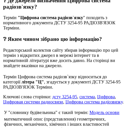
❔ Де джерело визначення Цифрова система
радіозв`язку?
Термін
"Цифрова система радіозв`язку
" походить з
нормативного документа ДСТУ 3254-95 РАДIОЗВ'ЯЗОК
Терміни.
❔ Яким чином зібрано цю інформацію?
Редакторський колектив сайту збирав інформацію про цей
термін з відкритих джерел в мережі інтернет та в
нормативній літературі вже досить давно. На сторінці ви
знайдете вказівки на джерело.
Термін Цифрова система радіозв`язку відноситься до
категорії
літера "Ц"
, згадується у документі ДСТУ 3254-95
РАДIОЗВ'ЯЗОК Терміни.
Ключові слова сторінки:
дсту 3254-95
,
система
,
Цифрова
,
Цифровая системи радиосвязи
,
Цифрова система радіозвязку
.
У "словнику будівельника" є такий термін:
Модель основи
математичний опис (представлення) геометричних,
фізичних, механічних, хімічних і інших властивостей