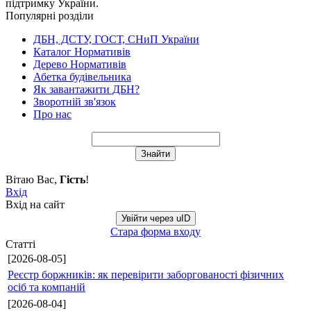
підтримку України.
Популярні розділи
ДБН, ДСТУ, ГОСТ, СНиП України
Каталог Нормативів
Дерево Нормативів
Абетка будівельника
Як завантажити ДБН?
Зворотній зв'язок
Про нас
Вітаю Вас
,
Гість
!
Вхід
Вхід на сайт
Увійти через uID
Стара форма входу
Статті
[2026-08-05]
Реєстр боржників: як перевірити заборгованості фізичних
осіб та компаній
[2026-08-04]