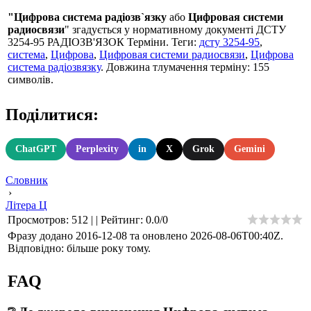
"Цифрова система радіозв`язку
або
Цифровая системи
радиосвязи
" згадується у нормативному документі ДСТУ
3254-95 РАДIОЗВ'ЯЗОК Терміни. Теги:
дсту 3254-95
,
система
,
Цифрова
,
Цифровая системи радиосвязи
,
Цифрова
система радіозвязку
. Довжина тлумачення терміну: 155
символів.
Поділитися:
ChatGPT
Perplexity
in
X
Grok
Gemini
Словник
›
Літера Ц
Просмотров
:
512
|
|
Рейтинг
:
0.0
/
0
Фразу додано 2016-12-08 та оновлено
2026-08-06T00:40Z
.
Відповідно: більше року тому.
FAQ