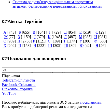
Система радіозв`язку з вирішальним зворотним
зв`язком, безперервним передаванням і блокуванням
👉Абетка Термінів
А
[743]
Б
[655]
В
[1641]
Г
[729]
Д
[954]
Е
[519]
Є
[29]
Ж
[77]
З
[1159]
І
[379]
К
[1945]
Л
[487]
М
[985]
Н
[981]
О
[959]
П
[2758]
Р
[1121]
С
[1891]
Т
[1144]
У
[306]
Ф
[580]
Х
[204]
Ц
[158]
Ч
[222]
Ш
[305]
Щ
[39]
Ю
[42]
Я
[46]
👉Посилання для поширення
Підтримка
Telegram-Спільнота
Facebook-Спільнота
LinkedIn-Сторінка
YouTube
Просимо небайдужих підтримати ЗСУ за цим
посиланням
.
Весь прибуток від банерної реклами ми передаємо на