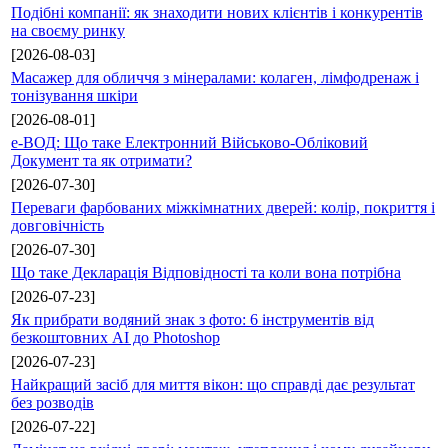
Подібні компанії: як знаходити нових клієнтів і конкурентів
на своєму ринку
[2026-08-03]
Масажер для обличчя з мінералами: колаген, лімфодренаж і
тонізування шкіри
[2026-08-01]
е-ВОД: Що таке Електронний Військово-Обліковий
Документ та як отримати?
[2026-07-30]
Переваги фарбованих міжкімнатних дверей: колір, покриття і
довговічність
[2026-07-30]
Що таке Декларація Відповідності та коли вона потрібна
[2026-07-23]
Як прибрати водяний знак з фото: 6 інструментів від
безкоштовних AI до Photoshop
[2026-07-23]
Найкращий засіб для миття вікон: що справді дає результат
без розводів
[2026-07-22]