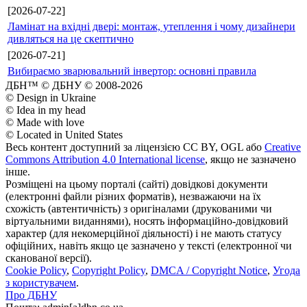
[2026-07-22]
Ламінат на вхідні двері: монтаж, утеплення і чому дизайнери
дивляться на це скептично
[2026-07-21]
Вибираємо зварювальний інвертор: основні правила
ДБН™ © ДБНУ © 2008-2026
© Design in Ukraine
© Idea in my head
© Made with love
© Located in United States
Весь контент доступний за ліцензією CC BY, OGL або
Creative
Commons Attribution 4.0 International license
, якщо не зазначено
інше.
Розміщені на цьому порталі (сайті) довідкові документи
(електронні файли різних форматів), незважаючи на їх
схожість (автентичність) з оригіналами (друкованими чи
віртуальними виданнями), носять інформаційно-довідковий
характер (для некомерційної діяльності) і не мають статусу
офіційних, навіть якщо це зазначено у тексті (електронної чи
сканованої версії).
Cookie Policy
,
Copyright Policy
,
DMCA / Copyright Notice
,
Угода
з користувачем
.
Про ДБНУ