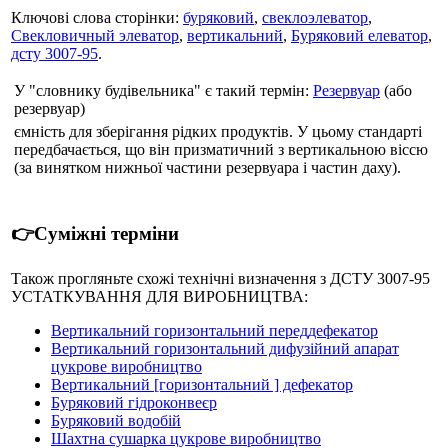
Ключові слова сторінки:
буряковий
,
свеклоэлеватор
,
Свекловичный элеватор
,
вертикальний
,
Буряковий елеватор
,
дсту 3007-95
.
У "словнику будівельника" є такий термін:
Резервуар
(або
резервуар)
ємність для зберігання рідких продуктів. У цьому стандарті
передбачається, що він призматичний з вертикальною віссю
(за винятком нижньої частини резервуара і частин даху).
👉Суміжні терміни
Також прогляньте схожі технічні визначення з ДСТУ 3007-95
УСТАТКУВАННЯ ДЛЯ ВИРОБНИЦТВА:
Вертикальний горизонтальний переддефекатор
Вертикальний горизонтальний дифузійний апарат
цукрове виробництво
Вертикальний [горизонтальний ] дефекатор
Буряковий гідроконвеєр
Буряковий водобій
Шахтна сушарка цукрове виробництво