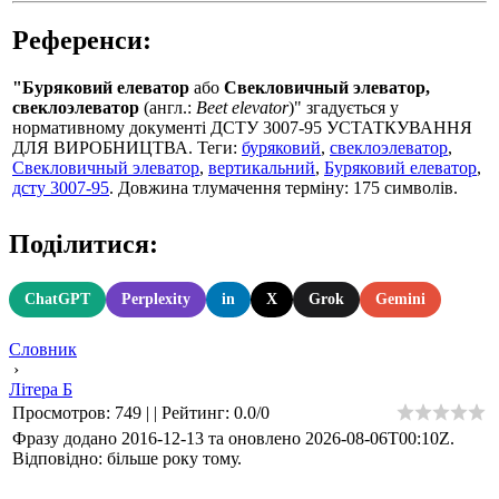
Референси:
"Буряковий елеватор
або
Свекловичный элеватор,
свеклоэлеватор
(англ.:
Beet elevator
)" згадується у
нормативному документі ДСТУ 3007-95 УСТАТКУВАННЯ
ДЛЯ ВИРОБНИЦТВА. Теги:
буряковий
,
свеклоэлеватор
,
Свекловичный элеватор
,
вертикальний
,
Буряковий елеватор
,
дсту 3007-95
. Довжина тлумачення терміну: 175 символів.
Поділитися:
ChatGPT
Perplexity
in
X
Grok
Gemini
Словник
›
Літера Б
Просмотров
:
749
|
|
Рейтинг
:
0.0
/
0
Фразу додано 2016-12-13 та оновлено
2026-08-06T00:10Z
.
Відповідно: більше року тому.