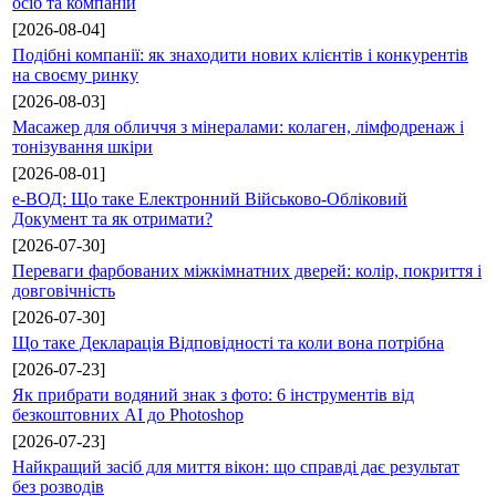
осіб та компаній
[2026-08-04]
Подібні компанії: як знаходити нових клієнтів і конкурентів
на своєму ринку
[2026-08-03]
Масажер для обличчя з мінералами: колаген, лімфодренаж і
тонізування шкіри
[2026-08-01]
е-ВОД: Що таке Електронний Військово-Обліковий
Документ та як отримати?
[2026-07-30]
Переваги фарбованих міжкімнатних дверей: колір, покриття і
довговічність
[2026-07-30]
Що таке Декларація Відповідності та коли вона потрібна
[2026-07-23]
Як прибрати водяний знак з фото: 6 інструментів від
безкоштовних AI до Photoshop
[2026-07-23]
Найкращий засіб для миття вікон: що справді дає результат
без розводів