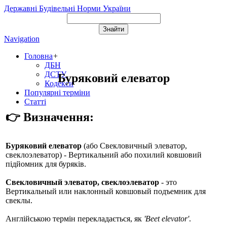
Державні Будівельні Норми України
Navigation
Головна
+
ДБН
ДСТУ
Буряковий елеватор
Кодекси
Популярні терміни
Статті
👉 Визначення:
Буряковий елеватор
(або
Свекловичный элеватор,
свеклоэлеватор
) - Вертикальний або похилий ковшовий
підйомник для буряків.
Свекловичный элеватор, свеклоэлеватор
- это
Вертикальный или наклонный ковшовый подъемник для
свеклы.
Англійською термін перекладається, як
'Beet elevator'
.