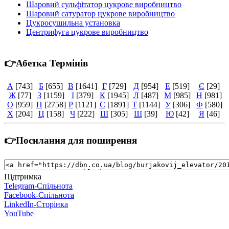
Шаровий сульфітатор цукрове виробництво
Шаровий сатуратор цукрове виробництво
Цукросушильна установка
Центрифуга цукрове виробництво
👉Абетка Термінів
А
[743]
Б
[655]
В
[1641]
Г
[729]
Д
[954]
Е
[519]
Є
[29]
Ж
[77]
З
[1159]
І
[379]
К
[1945]
Л
[487]
М
[985]
Н
[981]
О
[959]
П
[2758]
Р
[1121]
С
[1891]
Т
[1144]
У
[306]
Ф
[580]
Х
[204]
Ц
[158]
Ч
[222]
Ш
[305]
Щ
[39]
Ю
[42]
Я
[46]
👉Посилання для поширення
Підтримка
Telegram-Спільнота
Facebook-Спільнота
LinkedIn-Сторінка
YouTube