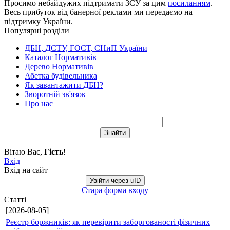
Просимо небайдужих підтримати ЗСУ за цим
посиланням
.
Весь прибуток від банерної реклами ми передаємо на
підтримку України.
Популярні розділи
ДБН, ДСТУ, ГОСТ, СНиП України
Каталог Нормативів
Дерево Нормативів
Абетка будівельника
Як завантажити ДБН?
Зворотній зв'язок
Про нас
Вітаю Вас
,
Гість
!
Вхід
Вхід на сайт
Увійти через uID
Стара форма входу
Статті
[2026-08-05]
Реєстр боржників: як перевірити заборгованості фізичних