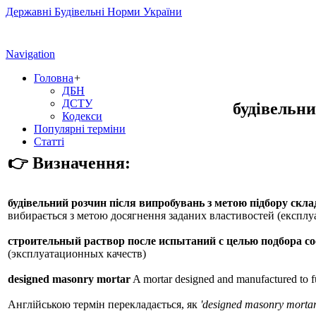
Державні Будівельні Норми України
Navigation
Головна
+
ДБН
ДСТУ
будівельни
Кодекси
Популярні терміни
Статті
👉 Визначення:
будівельний розчин після випробувань з метою підбору скла
вибирається з метою досягнення заданих властивостей (експлу
строительный раствор после испытаний с целью подбора со
(эксплуатационных качеств)
designed masonry mortar
A mortar designed and manufactured to ful
Англійською термін перекладається, як
'designed masonry mortar