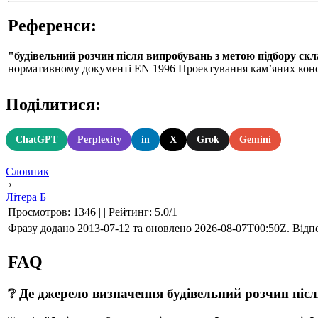
Референси:
"будівельний розчин після випробувань з метою підбору скл
нормативному документі EN 1996 Проектування кам’яних конс
Поділитися:
ChatGPT
Perplexity
in
X
Grok
Gemini
Словник
›
Літера Б
Просмотров
:
1346
|
|
Рейтинг
:
5.0
/
1
Фразу додано 2013-07-12 та оновлено
2026-08-07T00:50Z
. Відп
FAQ
❔ Де джерело визначення будівельний розчин піс