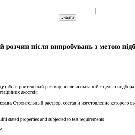
й розчин після випробувань з метою під
ду
(або
строительный раствор после испытаний с целью подбора 
атаційних якостей)
става
Строительный раствор, состав и изготовление которого в
fil stated properties and subjected to test requirements
'
.