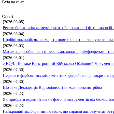
Вхід на сайт
Статті
[2026-08-05]
Реєстр боржників: як перевірити заборгованості фізичних осіб 
[2026-08-04]
Подібні компанії: як знаходити нових клієнтів і конкурентів н
[2026-08-03]
Масажер для обличчя з мінералами: колаген, лімфодренаж і то
[2026-08-01]
е-ВОД: Що таке Електронний Військово-Обліковий Документ т
[2026-07-30]
Переваги фарбованих міжкімнатних дверей: колір, покриття і д
[2026-07-30]
Що таке Декларація Відповідності та коли вона потрібна
[2026-07-23]
Як прибрати водяний знак з фото: 6 інструментів від безкошто
[2026-07-23]
Найкращий засіб для миття вікон: що справді дає результат без 