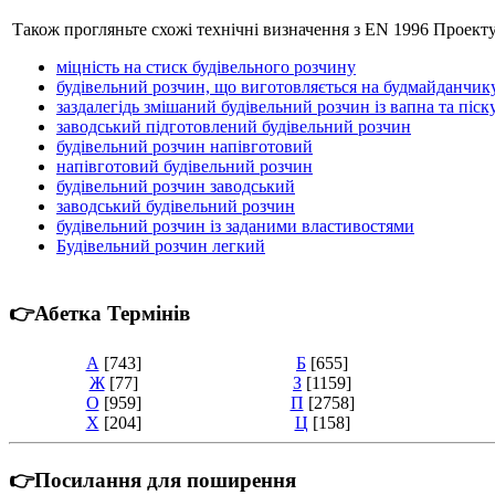
Також прогляньте схожі технічні визначення з EN 1996 Проект
міцність на стиск будівельного розчину
будівельний розчин, що виготовляється на будмайданчик
заздалегідь змішаний будівельний розчин із вапна та піск
заводський підготовлений будівельний розчин
будівельний розчин напівготовий
напівготовий будівельний розчин
будівельний розчин заводський
заводський будівельний розчин
будівельний розчин із заданими властивостями
Будівельний розчин легкий
👉Абетка Термінів
А
[743]
Б
[655]
Ж
[77]
З
[1159]
О
[959]
П
[2758]
Х
[204]
Ц
[158]
👉Посилання для поширення