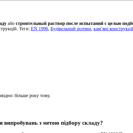
аду
або
строительный раствор после испытаний с целью подб
трукцій. Теги:
EN 1996
,
Будівельний розчин
,
кам’яні конструкції
овідно: більше року тому.
ля випробувань з метою підбору складу?