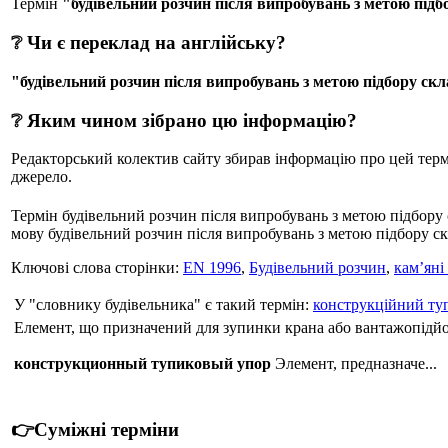
Термін
"будівельний розчин після випробувань з метою підб
❔ Чи є переклад на англійську?
"будівельний розчин після випробувань з метою підбору скл
❔ Яким чином зібрано цю інформацію?
Редакторський колектив сайту збирав інформацію про цей термін
джерело.
Термін будівельний розчин після випробувань з метою підбору 
мову будівельний розчин після випробувань з метою підбору скла
Ключові слова сторінки:
EN 1996
,
Будівельний розчин
,
кам’яні
У "словнику будівельника" є такий термін:
конструкційний ту
Елемент, що призначений для зупинки крана або вантажопідйом
конструкционный тупиковый упор
Элемент, предназначе...
👉Суміжні терміни