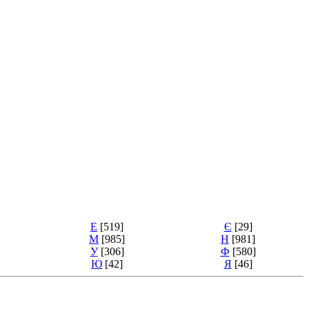
Е
[519]
Є
[29]
М
[985]
Н
[981]
У
[306]
Ф
[580]
Ю
[42]
Я
[46]