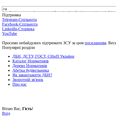
Підтримка
Telegram-Спільнота
Facebook-Спільнота
LinkedIn-Сторінка
YouTube
Просимо небайдужих підтримати ЗСУ за цим
посиланням
. Вес
Популярні розділи
ДБН, ДСТУ, ГОСТ, СНиП України
Каталог Нормативів
Дерево Нормативів
Абетка будівельника
Як завантажити ДБН?
Зворотній зв'язок
Про нас
Вітаю Вас
,
Гість
!
Вхід