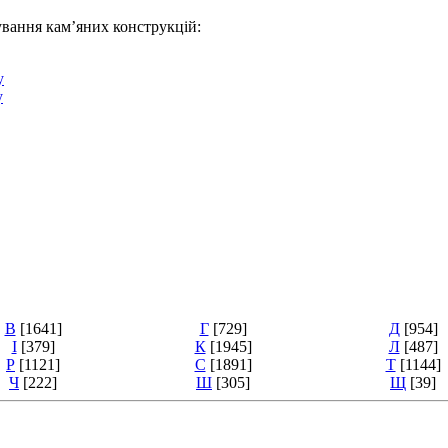
ування кам’яних конструкцій:
у
у
В
[1641]
Г
[729]
Д
[954]
І
[379]
К
[1945]
Л
[487]
Р
[1121]
С
[1891]
Т
[1144]
Ч
[222]
Ш
[305]
Щ
[39]