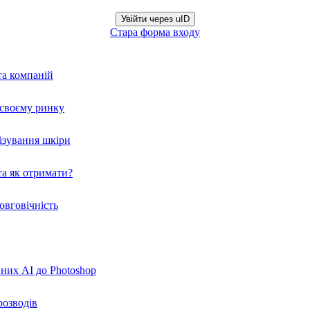
Увійти через uID
Стара форма входу
та компаній
а своєму ринку
нізування шкіри
а як отримати?
овговічність
вних AI до Photoshop
розводів