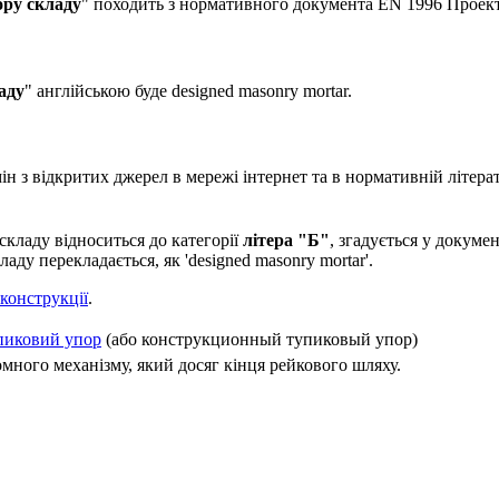
ору складу
" походить з нормативного документа EN 1996 Проект
аду
" англійською буде designed masonry mortar.
 з відкритих джерел в мережі інтернет та в нормативній літерат
складу відноситься до категорії
літера "Б"
, згадується у докум
ду перекладається, як 'designed masonry mortar'.
 конструкції
.
пиковий упор
(або конструкционный тупиковый упор)
ного механізму, який досяг кінця рейкового шляху.