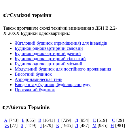
👉Суміжні терміни
Також прогляньте схожі технічні визначення з ДБН В.2.2-
Х-20ХХ Будинки одноквартирні.:
Житловий будинок (приміщення) для інвалідів
Будинок одноквартирний садовий
Будинок одноквартирний дачний
Будинок одноквартирний сільський
Будинок одноквартирний міський
Модульний будинок для постійного проживання
Висотний будинок
Аэродинамическая тень
Введення у будинок, будівлю, споруду
Протяжний будинок
👉Абетка Термінів
А
[743]
Б
[655]
В
[1641]
Г
[729]
Д
[954]
Е
[519]
Є
[29]
Ж
[77]
З
[1159]
І
[379]
К
[1945]
Л
[487]
М
[985]
Н
[981]