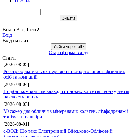
Про нас
Вітаю Вас
,
Гість
!
Вхід
Вхід на сайт
Увійти через uID
Стара форма входу
Статті
[2026-08-05]
Реєстр боржників: як перевірити заборгованості фізичних
осіб та компаній
[2026-08-04]
Подібні компанії: як знаходити нових клієнтів і конкурентів
на своєму ринку
[2026-08-03]
Масажер для обличчя з мінералами: колаген, лімфодренаж і
тонізування шкіри
[2026-08-01]
е-ВОД: Що таке Електронний Військово-Обліковий
Документ та як отримати?