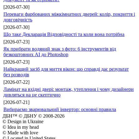
[2026-07-30]
Переваги фарбованих міжкімнатних дверей: колір, покриття і
довговічність
[2026-07-30]
Що таке Декларація Відповідності та коли вона потрібна
[2026-07-23]
Як прибрати водяний знак з фото: 6 інструментів від
безкоштовних AI до Photoshop
[2026-07-23]
Найкращий засіб для миття вікон: що справді дає результат
без розводів
[2026-07-22]
Ламінат на вхідні двері: монтаж, утеплення і чому дизайнери
дивляться на це скептично
[2026-07-21]
Вибираємо зварювальний інвертор: основні правила
ДБН™ © ДБНУ © 2008-2026
© Design in Ukraine
© Idea in my head
© Made with love
© Located in United States