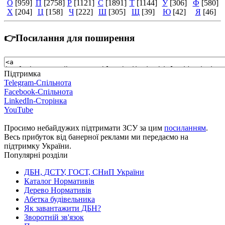
О
[959]
П
[2758]
Р
[1121]
С
[1891]
Т
[1144]
У
[306]
Ф
[580]
Х
[204]
Ц
[158]
Ч
[222]
Ш
[305]
Щ
[39]
Ю
[42]
Я
[46]
👉Посилання для поширення
Підтримка
Telegram-Спільнота
Facebook-Спільнота
LinkedIn-Сторінка
YouTube
Просимо небайдужих підтримати ЗСУ за цим
посиланням
.
Весь прибуток від банерної реклами ми передаємо на
підтримку України.
Популярні розділи
ДБН, ДСТУ, ГОСТ, СНиП України
Каталог Нормативів
Дерево Нормативів
Абетка будівельника
Як завантажити ДБН?
Зворотній зв'язок