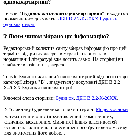
одноквартирний?
Термін
"Будинок житловий одноквартирний
" походить з
нормативного документа
ДБН В.2.2-Х-20ХХ Будинки
одноквартирні.
.
❔ Яким чином зібрано цю інформацію?
Редакторський колектив сайту збирав інформацію про цей
термін з відкритих джерел в мережі інтернет та в
нормативній літературі вже досить давно. На сторінці ви
знайдете вказівки на джерело.
Термін Будинок житловий одноквартирний відноситься до
категорії
літера "Б"
, згадується у документі ДБН В.2.2-
Х-20ХХ Будинки одноквартирні..
Ключові слова сторінки:
Будинок
,
ДБН В.2.2-Х-20ХХ
.
У "словнику будівельника" є такий термін:
Модель основи
математичний опис (представлення) геометричних,
фізичних, механічних, хімічних і інших властивостей
основи як частини напівнескінченного ґрунтового масиву
для визначення його дефор...