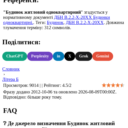
"Будинок житловий одноквартирний
" згадується у
нормативному документі
ДБН В.2.2-Х-20ХХ Будинки
одноквартирні.
. Теги:
Будинок
,
ДБН В.2.2-Х-20ХХ
. Довжина
тлумачення терміну: 312 символів.
Поділитися:
ChatGPT
Perplexity
in
X
Grok
Gemini
Словник
›
Літера Б
Просмотров
:
9014
|
|
Рейтинг
:
4.5
/
2
Фразу додано 2012-10-06 та оновлено
2026-08-09T00:00Z
.
Відповідно: більше року тому.
FAQ
❔ Де джерело визначення Будинок житловий