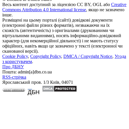
Весь контент доступний за ліцензією CC BY, OGL або
Creative
Commons Attribution 4.0 International license
, якщо не зазначено
інше.
Розміщені на цьому порталі (сайті) довідкові документи
(електронні файли різних форматів), незважаючи на їх
схожість (автентичність) з оригіналами (друкованими чи
віртуальними виданнями), носять інформаційно-довідковий
характер (для некомерційної діяльності) і не мають статусу
офіційних, навіть якщо це зазначено у тексті (електронної чи
сканованої версії).
Cookie Policy
,
Copyright Policy
,
DMCA / Copyright Notice
,
Угода
з користувачем
.
Про ДБНУ
Пошта: admin[а]dbn.co.ua
RSS-стрічка
Ярославський пров. 1/3 Київ, 04071