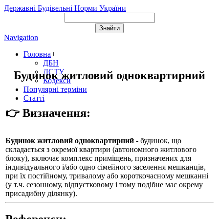
Державні Будівельні Норми України
Navigation
Головна
+
ДБН
ДСТУ
Будинок житловий одноквартирний
Кодекси
Популярні терміни
Статті
👉 Визначення:
Будинок житловий одноквартирний
- будинок, що
складається з окремої квартири (автономного житлового
блоку), включає комплекс приміщень, призначених для
індивідуального і/або одно сімейного заселення мешканців,
при їх постійному, тривалому або короткочасному мешканні
(у т.ч. сезонному, відпустковому і тому подібне має окрему
присадибну ділянку).
Референси: