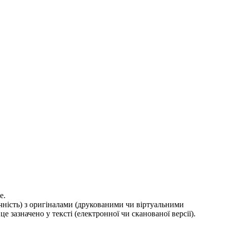
е.
ичність) з оригіналами (друкованими чи віртуальними
е зазначено у тексті (електронної чи сканованої версії).