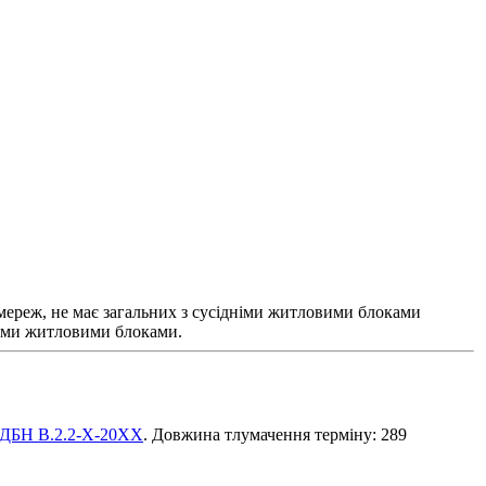
 мереж, не має загальних з сусідніми житловими блоками
шими житловими блоками.
ДБН В.2.2-Х-20ХХ
. Довжина тлумачення терміну: 289