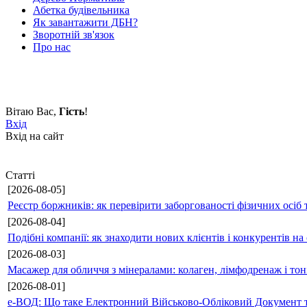
Абетка будівельника
Як завантажити ДБН?
Зворотній зв'язок
Про нас
Вітаю Вас
,
Гість
!
Вхід
Вхід на сайт
Статті
[2026-08-05]
Реєстр боржників: як перевірити заборгованості фізичних осіб 
[2026-08-04]
Подібні компанії: як знаходити нових клієнтів і конкурентів н
[2026-08-03]
Масажер для обличчя з мінералами: колаген, лімфодренаж і то
[2026-08-01]
е-ВОД: Що таке Електронний Військово-Обліковий Документ т