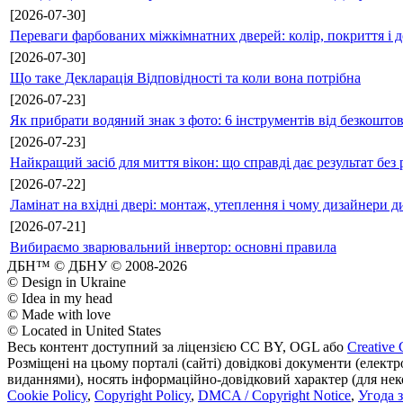
[2026-07-30]
Переваги фарбованих міжкімнатних дверей: колір, покриття і д
[2026-07-30]
Що таке Декларація Відповідності та коли вона потрібна
[2026-07-23]
Як прибрати водяний знак з фото: 6 інструментів від безкошто
[2026-07-23]
Найкращий засіб для миття вікон: що справді дає результат без 
[2026-07-22]
Ламінат на вхідні двері: монтаж, утеплення і чому дизайнери д
[2026-07-21]
Вибираємо зварювальний інвертор: основні правила
ДБН™ © ДБНУ © 2008-2026
© Design in Ukraine
© Idea in my head
© Made with love
© Located in United States
Весь контент доступний за ліцензією CC BY, OGL або
Creative 
Розміщені на цьому порталі (сайті) довідкові документи (елект
виданнями), носять інформаційно-довідковий характер (для неком
Cookie Policy
,
Copyright Policy
,
DMCA / Copyright Notice
,
Угода 