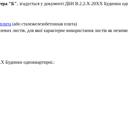
тера "Б"
, згадується у документі ДБН В.2.2-Х-20ХХ Будинки одн
 плита
(або сталежелезобетонная плита)
евих листів, для якої характерне використання листів як незнімно
ХХ Будинки одноквартирні.: