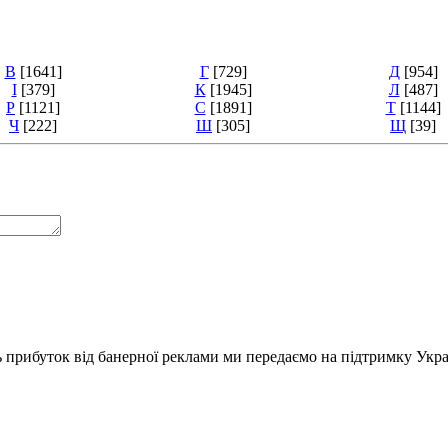
В
[1641]
Г
[729]
Д
[954]
І
[379]
К
[1945]
Л
[487]
Р
[1121]
С
[1891]
Т
[1144]
Ч
[222]
Ш
[305]
Щ
[39]
ь прибуток від банерної реклами ми передаємо на підтримку Укра