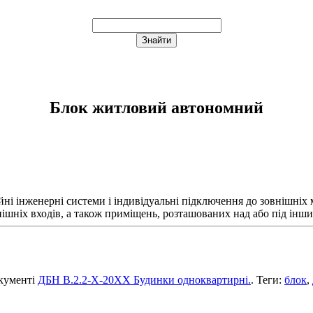
Блок житловий автономний
йні інженерні системи і індивідуальні підключення до зовнішніх
нішніх входів, а також приміщень, розташованих над або під ін
окументі
ДБН В.2.2-Х-20ХХ Будинки одноквартирні.
. Теги:
блок
,