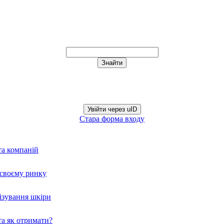
Увійти через uID
Стара форма входу
та компаній
а своєму ринку
нізування шкіри
а як отримати?