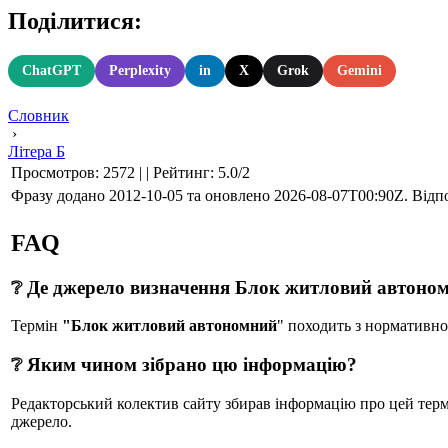
Поділитися:
ChatGPT
Perplexity
in
X
Grok
Gemini
Словник
›
Літера Б
Просмотров
:
2572
|
|
Рейтинг
:
5.0
/
2
Фразу додано 2012-10-05 та оновлено
2026-08-07T00:90Z
. Відп
FAQ
❔ Де джерело визначення Блок житловий автоно
Термін
"Блок житловий автономний
" походить з нормативн
❔ Яким чином зібрано цю інформацію?
Редакторський колектив сайту збирав інформацію про цей термін
джерело.