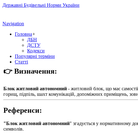
Державні Будівельні Норми України
Navigation
Головна
+
ДБН
ДСТУ
Кодекси
Популярні терміни
Статті
👉 Визначення:
Блок житловий автономний
- житловий блок, що має самості
горищ, підпіль, шахт комунікацій, допоміжних приміщень, зов
Референси:
"Блок житловий автономний
" згадується у нормативному д
символів.