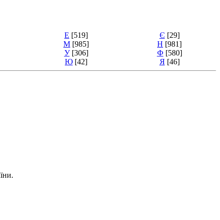
Е
[519]
Є
[29]
М
[985]
Н
[981]
У
[306]
Ф
[580]
Ю
[42]
Я
[46]
їни.