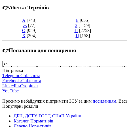
👉Абетка Термінів
А
[743]
Б
[655]
Ж
[77]
З
[1159]
О
[959]
П
[2758]
Х
[204]
Ц
[158]
👉Посилання для поширення
Підтримка
Telegram-Спільнота
Facebook-Спільнота
LinkedIn-Сторінка
YouTube
Просимо небайдужих підтримати ЗСУ за цим
посиланням
. Вес
Популярні розділи
ДБН, ДСТУ, ГОСТ, СНиП України
Каталог Нормативів
Дерево Нормативів