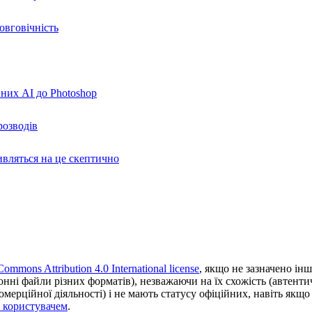
овговічність
вних AI до Photoshop
розводів
ивляться на це скептично
Commons Attribution 4.0 International license
, якщо не зазначено інш
ронні файли різних форматів), незважаючи на їх схожість (автент
ерційної діяльності) і не мають статусу офіційних, навіть якщо ц
з користувачем
.