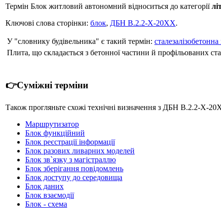
Термін Блок житловий автономний відноситься до категорії
лі
Ключові слова сторінки:
блок
,
ДБН В.2.2-Х-20ХХ
.
У "словнику будівельника" є такий термін:
сталезалізобетонна
Плита, що складається з бетонної частини й профільованих стал
👉Суміжні терміни
Також прогляньте схожі технічні визначення з ДБН В.2.2-Х-20
Маршрутизатор
Блок функційний
Блок реєстрації інформації
Блок разових ливарних моделей
Блок зв`язку з магістраллю
Блок зберігання повідомлень
Блок доступу до середовища
Блок даних
Блок взаємодії
Блок - схема