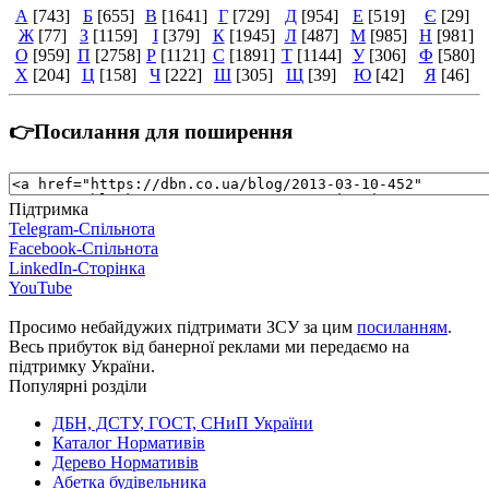
А
[743]
Б
[655]
В
[1641]
Г
[729]
Д
[954]
Е
[519]
Є
[29]
Ж
[77]
З
[1159]
І
[379]
К
[1945]
Л
[487]
М
[985]
Н
[981]
О
[959]
П
[2758]
Р
[1121]
С
[1891]
Т
[1144]
У
[306]
Ф
[580]
Х
[204]
Ц
[158]
Ч
[222]
Ш
[305]
Щ
[39]
Ю
[42]
Я
[46]
👉Посилання для поширення
Підтримка
Telegram-Спільнота
Facebook-Спільнота
LinkedIn-Сторінка
YouTube
Просимо небайдужих підтримати ЗСУ за цим
посиланням
.
Весь прибуток від банерної реклами ми передаємо на
підтримку України.
Популярні розділи
ДБН, ДСТУ, ГОСТ, СНиП України
Каталог Нормативів
Дерево Нормативів
Абетка будівельника