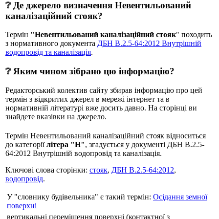
❔ Де джерело визначення Невентильований
каналізаційний стояк?
Термін
"Невентильований каналізаційний стояк
" походить
з нормативного документа
ДБН В.2.5-64:2012 Внутрішній
водопровід та каналізація
.
❔ Яким чином зібрано цю інформацію?
Редакторський колектив сайту збирав інформацію про цей
термін з відкритих джерел в мережі інтернет та в
нормативній літературі вже досить давно. На сторінці ви
знайдете вказівки на джерело.
Термін Невентильований каналізаційний стояк відноситься
до категорії
літера "Н"
, згадується у документі ДБН В.2.5-
64:2012 Внутрішній водопровід та каналізація.
Ключові слова сторінки:
стояк
,
ДБН В.2.5-64:2012
,
водопровід
.
У "словнику будівельника" є такий термін:
Осідання земної
поверхні
вертикальні переміщення поверхні (контактної з