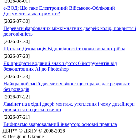
[2026-08-01]
е-ВОД: Що таке Електронний Військово-Обліковий
Документ та як отримати?
[2026-07-30]
Переваги фарбованих міжкімнатних дверей: колір, покриття і
довговічність
[2026-07-30]
Що таке Декларація Відповідності та коли вона потрібна
[2026-07-23]
Як прибрати водяний знак з фото: 6 інструментів від
безкоштовних AI до Photoshop
[2026-07-23]
Найкращий засіб для миття вікон: що справді дає результат
без розводів
[2026-07-22]
Ламінат на вхідні двері: монтаж, утеплення і чому дизайнери
дивляться на це скептично
[2026-07-21]
Вибираємо зварювальний інвертор: основні правила
ДБН™ © ДБНУ © 2008-2026
© Design in Ukraine