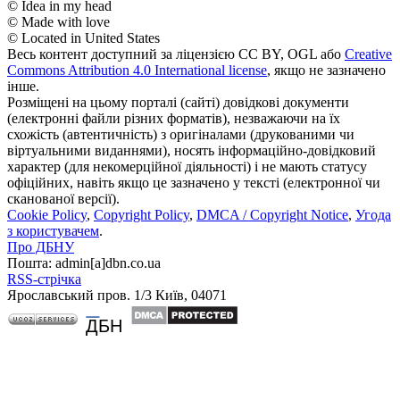
© Idea in my head
© Made with love
© Located in United States
Весь контент доступний за ліцензією CC BY, OGL або
Creative
Commons Attribution 4.0 International license
, якщо не зазначено
інше.
Розміщені на цьому порталі (сайті) довідкові документи
(електронні файли різних форматів), незважаючи на їх
схожість (автентичність) з оригіналами (друкованими чи
віртуальними виданнями), носять інформаційно-довідковий
характер (для некомерційної діяльності) і не мають статусу
офіційних, навіть якщо це зазначено у тексті (електронної чи
сканованої версії).
Cookie Policy
,
Copyright Policy
,
DMCA / Copyright Notice
,
Угода
з користувачем
.
Про ДБНУ
Пошта: admin[а]dbn.co.ua
RSS-стрічка
Ярославський пров. 1/3 Київ, 04071