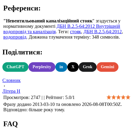
Референси:
"Невентильований каналізаційний стояк
" згадується у
нормативному документі
ДБН В.2.5-64:2012 Внутрішній
водопровід та каналізація
. Теги:
стояк
,
ДБН В.2.5-64:2012
,
водопровід
. Довжина тлумачення терміну: 348 символів.
Поділитися:
ChatGPT
Perplexity
in
X
Grok
Gemini
Словник
›
Літера Н
Просмотров
:
2747
|
|
Рейтинг
:
5.0
/
1
Фразу додано 2013-03-10 та оновлено
2026-08-08T00:50Z
.
Відповідно: більше року тому.
FAQ