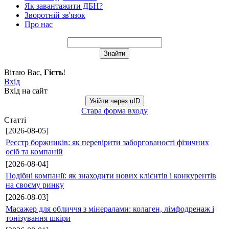
Як завантажити ДБН?
Зворотній зв'язок
Про нас
Вітаю Вас
,
Гість
!
Вхід
Вхід на сайт
Увійти через uID
Стара форма входу
Статті
[2026-08-05]
Реєстр боржників: як перевірити заборгованості фізичних
осіб та компаній
[2026-08-04]
Подібні компанії: як знаходити нових клієнтів і конкурентів
на своєму ринку
[2026-08-03]
Масажер для обличчя з мінералами: колаген, лімфодренаж і
тонізування шкіри