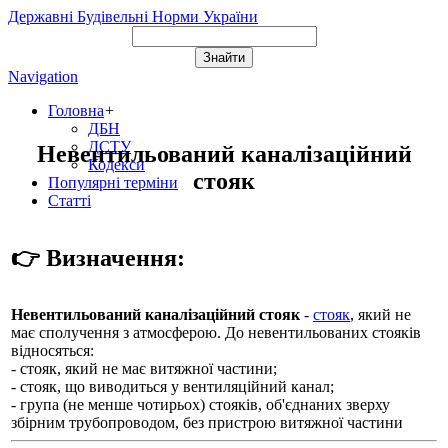
Державні Будівельні Норми України
Navigation
Головна
+
ДБН
ДСТУ
Невентильований каналізаційний
Кодекси
стояк
Популярні терміни
Статті
👉 Визначення:
Невентильований каналізаційний стояк
-
стояк
, який не
має сполучення з атмосферою. До невентильованих стояків
відносяться:
- стояк, який не має витяжної частини;
- стояк, що виводиться у вентиляційний канал;
- група (не менше чотирьох) стояків, об'єднаних зверху
збірним трубопроводом, без пристрою витяжної частини