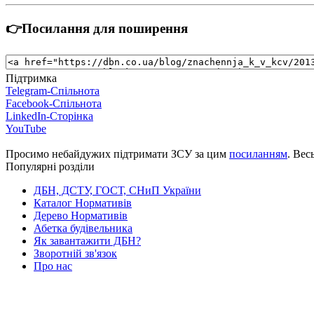
👉Посилання для поширення
Підтримка
Telegram-Спільнота
Facebook-Спільнота
LinkedIn-Сторінка
YouTube
Просимо небайдужих підтримати ЗСУ за цим
посиланням
. Вес
Популярні розділи
ДБН, ДСТУ, ГОСТ, СНиП України
Каталог Нормативів
Дерево Нормативів
Абетка будівельника
Як завантажити ДБН?
Зворотній зв'язок
Про нас