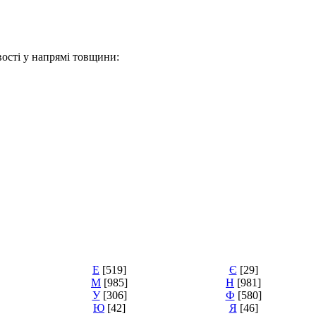
ивості у напрямі товщини:
Е
[519]
Є
[29]
М
[985]
Н
[981]
У
[306]
Ф
[580]
Ю
[42]
Я
[46]