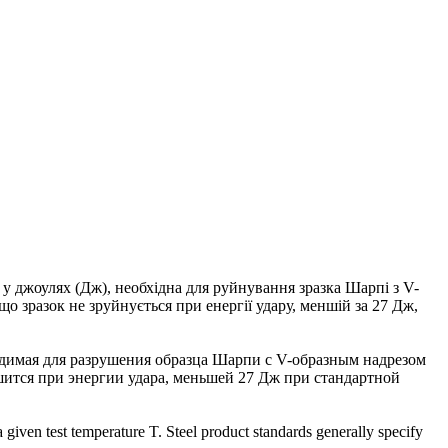
) у джоулях (Дж), необхідна для руйнування зразка Шарпі з V-
о зразок не зруйнується при енергії удару, меншій за 27 Дж,
ходимая для разрушения образца Шарпи с V-образным надрезом
шится при энергии удара, меньшей 27 Дж при стандартной
given test temperature T. Steel product standards generally specify