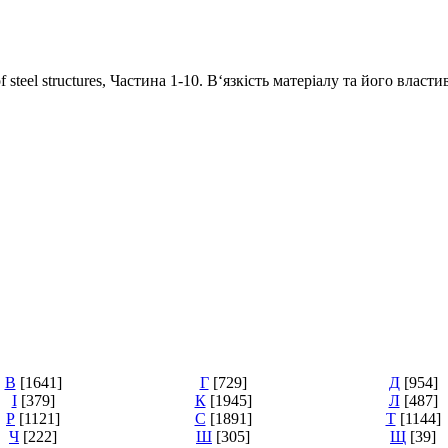
steel structures, Частина 1-10. В‘язкість матеріалу та його власт
В
[1641]
Г
[729]
Д
[954]
І
[379]
К
[1945]
Л
[487]
Р
[1121]
С
[1891]
Т
[1144]
Ч
[222]
Ш
[305]
Щ
[39]