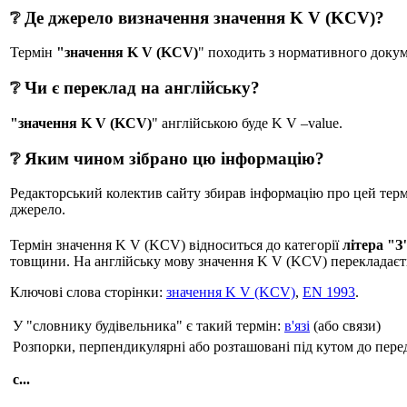
❔ Де джерело визначення значення K V (KCV)?
Термін
"значення K V (KCV)
" походить з нормативного докумен
❔ Чи є переклад на англійську?
"значення K V (KCV)
" англійською буде K V –value.
❔ Яким чином зібрано цю інформацію?
Редакторський колектив сайту збирав інформацію про цей термін
джерело.
Термін значення K V (KCV) відноситься до категорії
літера "З
товщини. На англійську мову значення K V (KCV) перекладаєтьс
Ключові слова сторінки:
значення K V (KCV)
,
EN 1993
.
У "словнику будівельника" є такий термін:
в'язі
(або связи)
Розпорки, перпендикулярні або розташовані під кутом до передн
с...