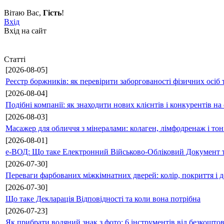
Вітаю Вас
,
Гість
!
Вхід
Вхід на сайт
Статті
[2026-08-05]
Реєстр боржників: як перевірити заборгованості фізичних осіб 
[2026-08-04]
Подібні компанії: як знаходити нових клієнтів і конкурентів н
[2026-08-03]
Масажер для обличчя з мінералами: колаген, лімфодренаж і то
[2026-08-01]
е-ВОД: Що таке Електронний Військово-Обліковий Документ т
[2026-07-30]
Переваги фарбованих міжкімнатних дверей: колір, покриття і д
[2026-07-30]
Що таке Декларація Відповідності та коли вона потрібна
[2026-07-23]
Як прибрати водяний знак з фото: 6 інструментів від безкошто