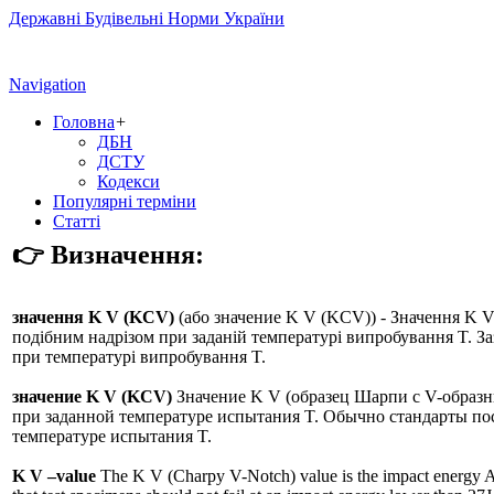
Державні Будівельні Норми України
Navigation
Головна
+
ДБН
ДСТУ
Кодекси
Популярні терміни
Статті
👉 Визначення:
значення K V (KCV)
(або
значение K V (KCV)
) - Значення K 
подібним надрізом при заданій температурі випробування T. Заз
при температурі випробування T.
значение K V (KCV)
Значение K V (образец Шарпи с V-образн
при заданной температуре испытания T. Обычно стандарты пос
температуре испытания T.
K V –value
The K V (Charpy V-Notch) value is the impact energy A V 