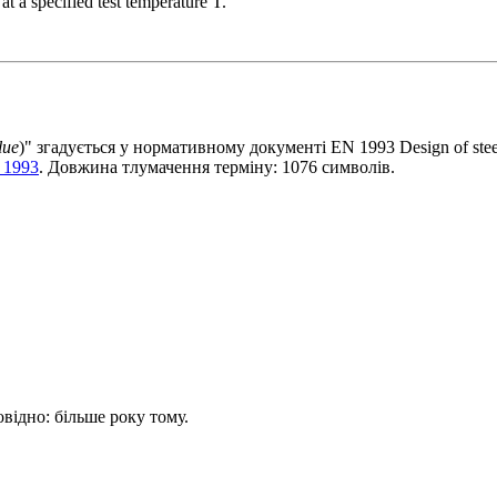
at a specified test temperature T.
lue
)" згадується у нормативному документі EN 1993 Design of steel 
 1993
. Довжина тлумачення терміну: 1076 символів.
овідно: більше року тому.