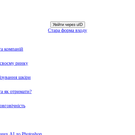
Увійти через uID
Стара форма входу
та компаній
а своєму ринку
нізування шкіри
а як отримати?
овговічність
вних AI до Photoshop