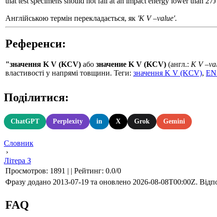
that test specimens should not fail at an impact energy lower than 27J 
Англійською термін перекладається, як
'K V –value'
.
Референси:
"значення K V (KCV)
або
значение K V (KCV)
(англ.:
K V –va
властивості у напрямі товщини. Теги:
значення K V (KCV)
,
EN
Поділитися:
ChatGPT
Perplexity
in
X
Grok
Gemini
Словник
›
Літера З
Просмотров
:
1891
|
|
Рейтинг
:
0.0
/
0
Фразу додано 2013-07-19 та оновлено
2026-08-08T00:00Z
. Відп
FAQ