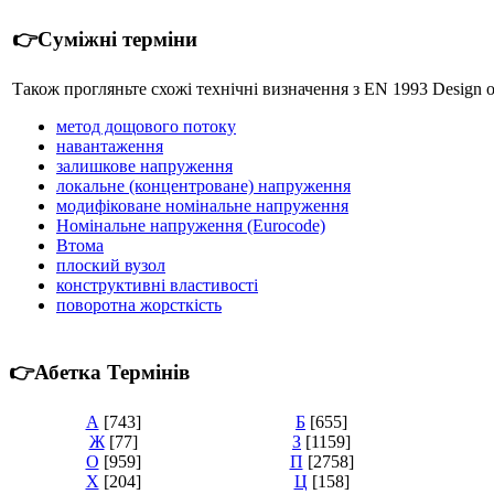
👉Суміжні терміни
Також прогляньте схожі технічні визначення з EN 1993 Design of 
метод дощового потоку
навантаження
залишкове напруження
локальне (концентроване) напруження
модифіковане номінальне напруження
Номінальне напруження (Eurocode)
Втома
плоский вузол
конструктивні властивості
поворотна жорсткість
👉Абетка Термінів
А
[743]
Б
[655]
Ж
[77]
З
[1159]
О
[959]
П
[2758]
Х
[204]
Ц
[158]