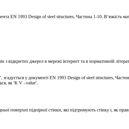
та EN 1993 Design of steel structures, Частина 1-10. В‘язкість м
 з відкритих джерел в мережі інтернет та в нормативній літерат
"
, згадується у документі EN 1993 Design of steel structures, Части
я, як 'K V –value'.
ьої поверхні підпірної стінки, які підтримують стінку і, як прав