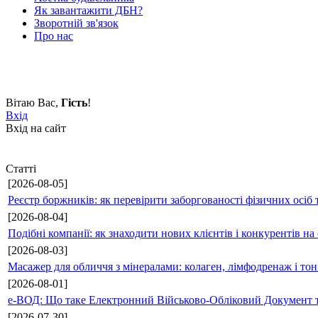
Як завантажити ДБН?
Зворотній зв'язок
Про нас
Вітаю Вас
,
Гість
!
Вхід
Вхід на сайт
Статті
[2026-08-05]
Реєстр боржників: як перевірити заборгованості фізичних осіб 
[2026-08-04]
Подібні компанії: як знаходити нових клієнтів і конкурентів н
[2026-08-03]
Масажер для обличчя з мінералами: колаген, лімфодренаж і то
[2026-08-01]
е-ВОД: Що таке Електронний Військово-Обліковий Документ т
[2026-07-30]