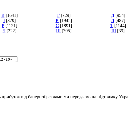
В
[1641]
Г
[729]
Д
[954]
І
[379]
К
[1945]
Л
[487]
Р
[1121]
С
[1891]
Т
[1144]
Ч
[222]
Ш
[305]
Щ
[39]
ь прибуток від банерної реклами ми передаємо на підтримку Укра