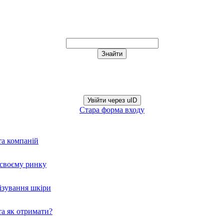
Увійти через uID
Стара форма входу
та компаній
а своєму ринку
нізування шкіри
а як отримати?