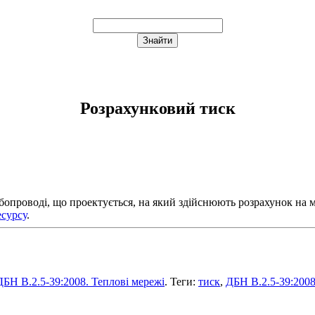
Розрахунковий тиск
проводі, що проектується, на який здійснюють розрахунок на мі
есурсу
.
ДБН В.2.5-39:2008. Теплові мережі
. Теги:
тиск
,
ДБН В.2.5-39:200