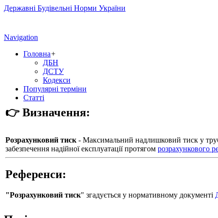
Державні Будівельні Норми України
Navigation
Головна
+
ДБН
ДСТУ
Кодекси
Популярні терміни
Статті
👉 Визначення:
Розрахунковий тиск
- Максимальний надлишковий тиск у трубо
забезпечення надійної експлуатації протягом
розрахункового р
Референси:
"Розрахунковий тиск
" згадується у нормативному документі