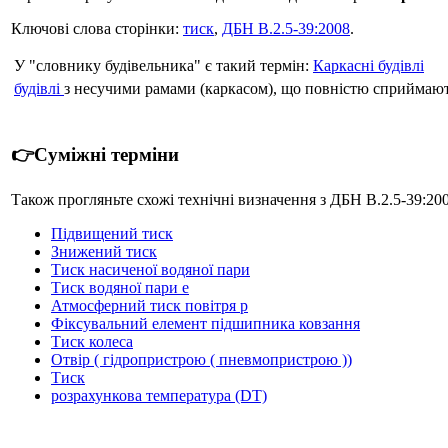
Ключові слова сторінки:
тиск
,
ДБН В.2.5-39:2008
.
У "словнику будівельника" є такий термін:
Каркасні будівлі
будівлі
з несучими рамами (каркасом), що повністю сприймають
👉Суміжні терміни
Також прогляньте схожі технічні визначення з ДБН В.2.5-39:200
Підвищений тиск
Знижений тиск
Тиск насиченої водяної пари
Тиск водяної пари е
Атмосферний тиск повітря р
Фіксувальний елемент підшипника ковзання
Тиск колеса
Отвір ( гідропристрою ( пневмопристрою ))
Тиск
розрахункова температура (DT)