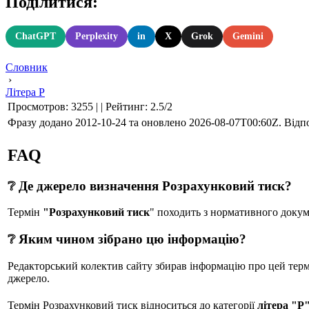
Поділитися:
ChatGPT
Perplexity
in
X
Grok
Gemini
Словник
›
Літера Р
Просмотров
:
3255
|
|
Рейтинг
:
2.5
/
2
Фразу додано 2012-10-24 та оновлено
2026-08-07T00:60Z
. Відп
FAQ
❔ Де джерело визначення Розрахунковий тиск?
Термін
"Розрахунковий тиск
" походить з нормативного доку
❔ Яким чином зібрано цю інформацію?
Редакторський колектив сайту збирав інформацію про цей термін
джерело.
Термін Розрахунковий тиск відноситься до категорії
літера "Р