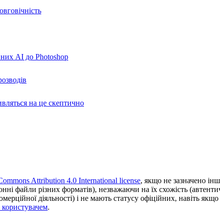
овговічність
вних AI до Photoshop
розводів
ивляться на це скептично
Commons Attribution 4.0 International license
, якщо не зазначено інш
ронні файли різних форматів), незважаючи на їх схожість (автент
ерційної діяльності) і не мають статусу офіційних, навіть якщо ц
з користувачем
.