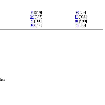
Е
[519]
Є
[29]
М
[985]
Н
[981]
У
[306]
Ф
[580]
Ю
[42]
Я
[46]
їни.