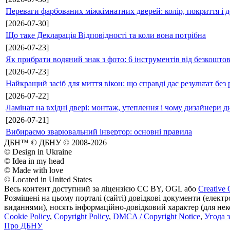
Переваги фарбованих міжкімнатних дверей: колір, покриття і д
[2026-07-30]
Що таке Декларація Відповідності та коли вона потрібна
[2026-07-23]
Як прибрати водяний знак з фото: 6 інструментів від безкошто
[2026-07-23]
Найкращий засіб для миття вікон: що справді дає результат без 
[2026-07-22]
Ламінат на вхідні двері: монтаж, утеплення і чому дизайнери д
[2026-07-21]
Вибираємо зварювальний інвертор: основні правила
ДБН™ © ДБНУ © 2008-2026
© Design in Ukraine
© Idea in my head
© Made with love
© Located in United States
Весь контент доступний за ліцензією CC BY, OGL або
Creative 
Розміщені на цьому порталі (сайті) довідкові документи (елект
виданнями), носять інформаційно-довідковий характер (для неком
Cookie Policy
,
Copyright Policy
,
DMCA / Copyright Notice
,
Угода 
Про ДБНУ