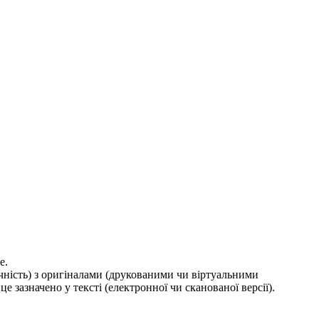
е.
ичність) з оригіналами (друкованими чи віртуальними
е зазначено у тексті (електронної чи сканованої версії).