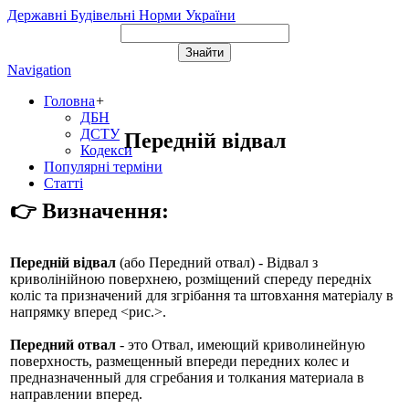
Державні Будівельні Норми України
Navigation
Головна
+
ДБН
ДСТУ
Передній відвал
Кодекси
Популярні терміни
Статті
👉 Визначення:
Передній відвал
(або
Передний отвал
) - Відвал з
криволінійною поверхнею, розміщений спереду передніх
коліс та призначений для згрібання та штовхання матеріалу в
напрямку вперед <рис.>.
Передний отвал
- это Отвал, имеющий криволинейную
поверхность, размещенный впереди передних колес и
предназначенный для сгребания и толкания материала в
направлении вперед.