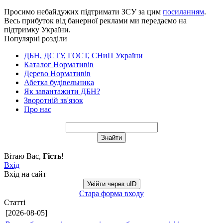
Просимо небайдужих підтримати ЗСУ за цим
посиланням
.
Весь прибуток від банерної реклами ми передаємо на
підтримку України.
Популярні розділи
ДБН, ДСТУ, ГОСТ, СНиП України
Каталог Нормативів
Дерево Нормативів
Абетка будівельника
Як завантажити ДБН?
Зворотній зв'язок
Про нас
Вітаю Вас
,
Гість
!
Вхід
Вхід на сайт
Увійти через uID
Стара форма входу
Статті
[2026-08-05]