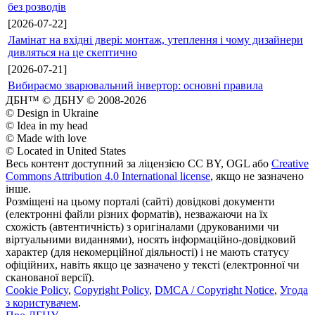
без розводів
[2026-07-22]
Ламінат на вхідні двері: монтаж, утеплення і чому дизайнери
дивляться на це скептично
[2026-07-21]
Вибираємо зварювальний інвертор: основні правила
ДБН™ © ДБНУ © 2008-2026
© Design in Ukraine
© Idea in my head
© Made with love
© Located in United States
Весь контент доступний за ліцензією CC BY, OGL або
Creative
Commons Attribution 4.0 International license
, якщо не зазначено
інше.
Розміщені на цьому порталі (сайті) довідкові документи
(електронні файли різних форматів), незважаючи на їх
схожість (автентичність) з оригіналами (друкованими чи
віртуальними виданнями), носять інформаційно-довідковий
характер (для некомерційної діяльності) і не мають статусу
офіційних, навіть якщо це зазначено у тексті (електронної чи
сканованої версії).
Cookie Policy
,
Copyright Policy
,
DMCA / Copyright Notice
,
Угода
з користувачем
.