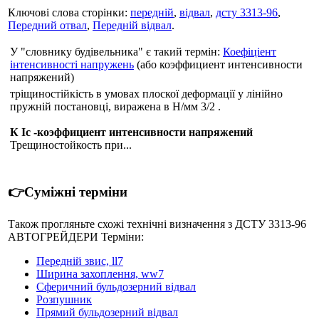
Ключові слова сторінки:
передній
,
відвал
,
дсту 3313-96
,
Передний отвал
,
Передній відвал
.
У "словнику будівельника" є такий термін:
Коефіціент
інтенсивності напружень
(або коэффициент интенсивности
напряжений)
тріщиностійкість в умовах плоскої деформації у лінійно
пружній постановці, виражена в Н/мм 3/2 .
К Ic -коэффициент интенсивности напряжений
Трещиностойкость при...
👉Суміжні терміни
Також прогляньте схожі технічні визначення з ДСТУ 3313-96
АВТОГРЕЙДЕРИ Терміни:
Передній звис, ll7
Ширина захоплення, ww7
Сферичний бульдозерний відвал
Розпушник
Прямий бульдозерний відвал