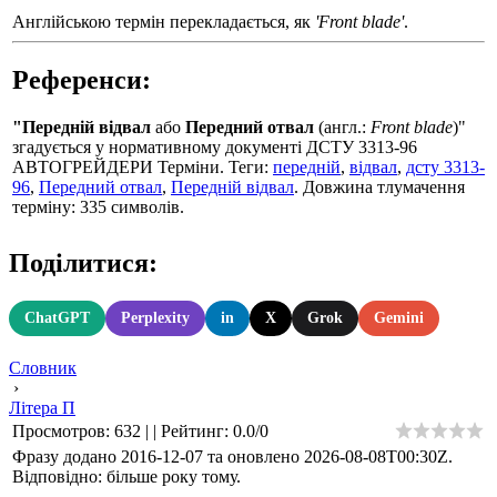
Англійською термін перекладається, як
'Front blade'
.
Референси:
"Передній відвал
або
Передний отвал
(англ.:
Front blade
)"
згадується у нормативному документі ДСТУ 3313-96
АВТОГРЕЙДЕРИ Терміни. Теги:
передній
,
відвал
,
дсту 3313-
96
,
Передний отвал
,
Передній відвал
. Довжина тлумачення
терміну: 335 символів.
Поділитися:
ChatGPT
Perplexity
in
X
Grok
Gemini
Словник
›
Літера П
Просмотров
:
632
|
|
Рейтинг
:
0.0
/
0
Фразу додано 2016-12-07 та оновлено
2026-08-08T00:30Z
.
Відповідно: більше року тому.