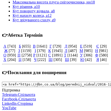
Максимальна висота плуга снігоочисника, нн18
Кут різання, а10
Кут повороту відвала, а8
Кут нахилу колеса, а12
Кут зрізуваного схилу, а9
👉Абетка Термінів
А
[743]
Б
[655]
В
[1641]
Г
[729]
Д
[954]
Е
[519]
Є
[29]
Ж
[77]
З
[1159]
І
[379]
К
[1945]
Л
[487]
М
[985]
Н
[981]
О
[959]
П
[2758]
Р
[1121]
С
[1891]
Т
[1144]
У
[306]
Ф
[580]
Х
[204]
Ц
[158]
Ч
[222]
Ш
[305]
Щ
[39]
Ю
[42]
Я
[46]
👉Посилання для поширення
Підтримка
Telegram-Спільнота
Facebook-Спільнота
LinkedIn-Сторінка
YouTube