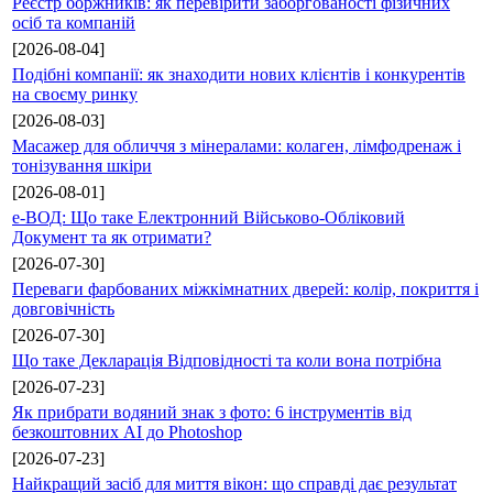
Реєстр боржників: як перевірити заборгованості фізичних
осіб та компаній
[2026-08-04]
Подібні компанії: як знаходити нових клієнтів і конкурентів
на своєму ринку
[2026-08-03]
Масажер для обличчя з мінералами: колаген, лімфодренаж і
тонізування шкіри
[2026-08-01]
е-ВОД: Що таке Електронний Військово-Обліковий
Документ та як отримати?
[2026-07-30]
Переваги фарбованих міжкімнатних дверей: колір, покриття і
довговічність
[2026-07-30]
Що таке Декларація Відповідності та коли вона потрібна
[2026-07-23]
Як прибрати водяний знак з фото: 6 інструментів від
безкоштовних AI до Photoshop
[2026-07-23]
Найкращий засіб для миття вікон: що справді дає результат