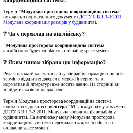
координаційна система?
Термін
"Модульна просторова координаційна система
"
походить з нормативного документа
ДСТУ Б В.1.3-3:2011.
Модульна координація розмірів у будівництві
.
❔ Чи є переклад на англійську?
"Модульна просторова координаційна система
"
англійською буде modular co - ordinating space system.
❔ Яким чином зібрано цю інформацію?
Редакторський колектив сайту збирав інформацію про цей
термін з відкритих джерел в мережі інтернет та в
нормативній літературі вже досить давно. На сторінці ви
знайдете вказівки на джерело.
Термін Модульна просторова координаційна система
відноситься до категорії
літера "М"
, згадується у документі
ДСТУ Б В.1.3-3:2011. Модульна координація розмірів у
будівництві. На англійську мову Модульна просторова
координаційна система перекладається, як 'modular co -
ordinating space system'.