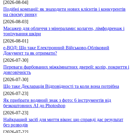
[2026-08-04]
Подібні компанії: як знаходити нових клієнтів і конкурентів
на своєму ринку
[2026-08-03]
Масажер для обличчя з мінералами: колаген, лімфодренаж і
тонізування шкіри
[2026-08-01]
е-ВОД: Що таке Електронний Військово-Обліковий
Документ та як отримати?
[2026-07-30]
Переваги фарбованих міжкімнатних дверей: колір, покриття і
довговічність
[2026-07-30]
Що таке Декларація Відповідності та коли вона потрібна
[2026-07-23]
Як прибрати водяний знак з фото: 6 інструментів від
безкоштовних AI до Photoshop
[2026-07-23]
Найкращий засіб для миття вікон: що справді дає результат
без розводів
[2026-07-22]