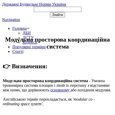
Державні Будівельні Норми України
Navigation
Головна
+
ДБН
ДСТУ
Модульна просторова координаційна
Кодекси
система
Популярні терміни
Статті
👉 Визначення:
Модульна просторова координаційна система
- Умовна
тривимірна система площин і ліній їх перетину з відстанями
між ними, що дорівнюють
основному
або похідним модулям.
Англійською термін перекладається, як
'modular co -
ordinating space system'
.