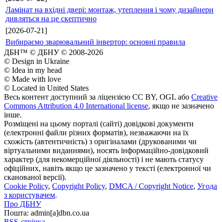
Ламінат на вхідні двері: монтаж, утеплення і чому дизайнери
дивляться на це скептично
[2026-07-21]
Вибираємо зварювальний інвертор: основні правила
ДБН™ © ДБНУ © 2008-2026
© Design in Ukraine
© Idea in my head
© Made with love
© Located in United States
Весь контент доступний за ліцензією CC BY, OGL або
Creative
Commons Attribution 4.0 International license
, якщо не зазначено
інше.
Розміщені на цьому порталі (сайті) довідкові документи
(електронні файли різних форматів), незважаючи на їх
схожість (автентичність) з оригіналами (друкованими чи
віртуальними виданнями), носять інформаційно-довідковий
характер (для некомерційної діяльності) і не мають статусу
офіційних, навіть якщо це зазначено у тексті (електронної чи
сканованої версії).
Cookie Policy
,
Copyright Policy
,
DMCA / Copyright Notice
,
Угода
з користувачем
.
Про ДБНУ
Пошта: admin[а]dbn.co.ua
RSS-стрічка