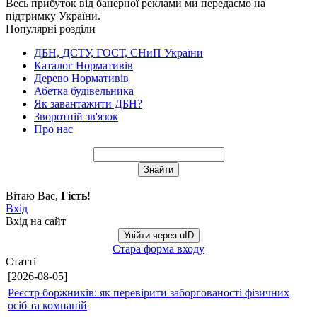
Весь прибуток від банерної реклами ми передаємо на
підтримку України.
Популярні розділи
ДБН, ДСТУ, ГОСТ, СНиП України
Каталог Нормативів
Дерево Нормативів
Абетка будівельника
Як завантажити ДБН?
Зворотній зв'язок
Про нас
Вітаю Вас
,
Гість
!
Вхід
Вхід на сайт
Увійти через uID
Стара форма входу
Статті
[2026-08-05]
Реєстр боржників: як перевірити заборгованості фізичних
осіб та компаній