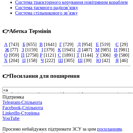
Система траєкторного керування повітряним кораблем
Система таємного радіозв`язку
Система стільникового зв`язку
👉Абетка Термінів
А
[743]
Б
[655]
В
[1641]
Г
[729]
Д
[954]
Е
[519]
Є
[29]
Ж
[77]
З
[1159]
І
[379]
К
[1945]
Л
[487]
М
[985]
Н
[981]
О
[959]
П
[2758]
Р
[1121]
С
[1891]
Т
[1144]
У
[306]
Ф
[580]
Х
[204]
Ц
[158]
Ч
[222]
Ш
[305]
Щ
[39]
Ю
[42]
Я
[46]
👉Посилання для поширення
Підтримка
Telegram-Спільнота
Facebook-Спільнота
LinkedIn-Сторінка
YouTube
Просимо небайдужих підтримати ЗСУ за цим
посиланням
.