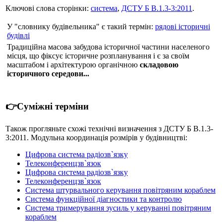
Ключові слова сторінки:
система
,
ДСТУ Б В.1.3-3:2011
.
У "словнику будівельника" є такий термін:
рядові історичні
будівлі
Традиційна масова забудова історичної частини населеного
місця, що фіксує історичне розпланування і є за своїм
масштабом і архітектурою органічною
складовою
історичного середови...
👉Суміжні терміни
Також прогляньте схожі технічні визначення з ДСТУ Б В.1.3-
3:2011. Модульна координація розмірів у будівництві:
Цифрова система радіозв`язку
Телеконференцзв`язок
Цифрова система радіозв`язку
Телеконференцзв`язок
Система штурвального керування повітряним кораблем
Система функційної діагностики та контролю
Система тримерування зусиль у керуванні повітряним
кораблем