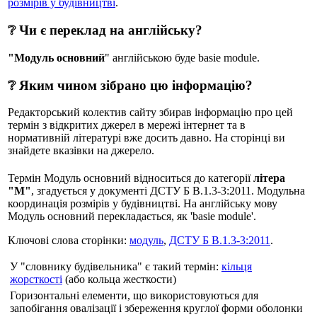
розмірів у будівництві
.
❔ Чи є переклад на англійську?
"Модуль основний
" англійською буде basie module.
❔ Яким чином зібрано цю інформацію?
Редакторський колектив сайту збирав інформацію про цей
термін з відкритих джерел в мережі інтернет та в
нормативній літературі вже досить давно. На сторінці ви
знайдете вказівки на джерело.
Термін Модуль основний відноситься до категорії
літера
"М"
, згадується у документі ДСТУ Б В.1.3-3:2011. Модульна
координація розмірів у будівництві. На англійську мову
Модуль основний перекладається, як 'basie module'.
Ключові слова сторінки:
модуль
,
ДСТУ Б В.1.3-3:2011
.
У "словнику будівельника" є такий термін:
кільця
жорсткості
(або кольца жесткости)
Горизонтальні елементи, що використовуються для
запобігання овалізації і збереження круглої форми оболонки