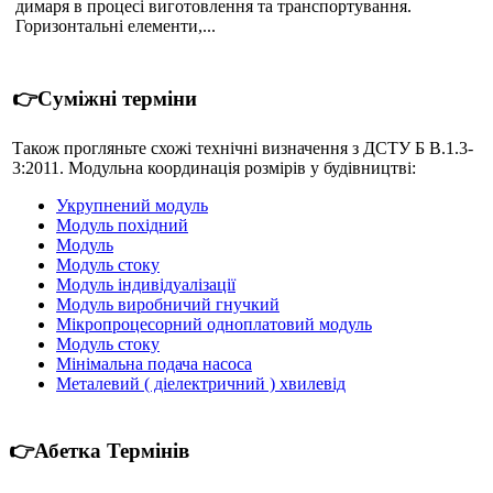
димаря в процесі виготовлення та транспортування.
Горизонтальні елементи,...
👉Суміжні терміни
Також прогляньте схожі технічні визначення з ДСТУ Б В.1.3-
3:2011. Модульна координація розмірів у будівництві:
Укрупнений модуль
Модуль похідний
Модуль
Модуль стоку
Модуль індивідуалізації
Модуль виробничий гнучкий
Мікропроцесорний одноплатовий модуль
Модуль стоку
Мінімальна подача насоса
Металевий ( діелектричний ) хвилевід
👉Абетка Термінів