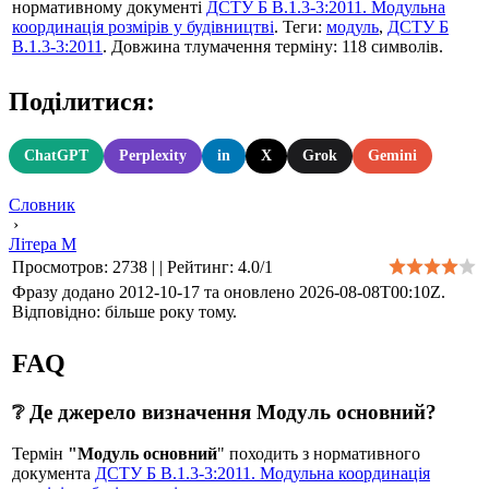
нормативному документі
ДСТУ Б В.1.3-3:2011. Модульна
координація розмірів у будівництві
. Теги:
модуль
,
ДСТУ Б
В.1.3-3:2011
. Довжина тлумачення терміну: 118 символів.
Поділитися:
ChatGPT
Perplexity
in
X
Grok
Gemini
Словник
›
Літера М
Просмотров
:
2738
|
|
Рейтинг
:
4.0
/
1
Фразу додано 2012-10-17 та оновлено
2026-08-08T00:10Z
.
Відповідно: більше року тому.
FAQ
❔ Де джерело визначення Модуль основний?
Термін
"Модуль основний
" походить з нормативного
документа
ДСТУ Б В.1.3-3:2011. Модульна координація