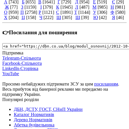
А
[743]
Б
[655]
В
[1641]
Г
[729]
Д
[954]
Е
[519]
Є
[29]
Ж
[77]
З
[1159]
І
[379]
К
[1945]
Л
[487]
М
[985]
Н
[981]
О
[959]
П
[2758]
Р
[1121]
С
[1891]
Т
[1144]
У
[306]
Ф
[580]
Х
[204]
Ц
[158]
Ч
[222]
Ш
[305]
Щ
[39]
Ю
[42]
Я
[46]
👉Посилання для поширення
Підтримка
Telegram-Спільнота
Facebook-Спільнота
LinkedIn-Сторінка
YouTube
Просимо небайдужих підтримати ЗСУ за цим
посиланням
.
Весь прибуток від банерної реклами ми передаємо на
підтримку України.
Популярні розділи
ДБН, ДСТУ, ГОСТ, СНиП України
Каталог Нормативів
Дерево Нормативів
Абетка будівельника