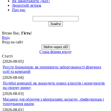
Як завантажити ДБН?
Зворотній зв'язок
Про нас
Вітаю Вас
,
Гість
!
Вхід
Вхід на сайт
Увійти через uID
Стара форма входу
Статті
[2026-08-05]
Реєстр боржників: як перевірити заборгованості фізичних
осіб та компаній
[2026-08-04]
Подібні компанії: як знаходити нових клієнтів і конкурентів
на своєму ринку
[2026-08-03]
Масажер для обличчя з мінералами: колаген, лімфодренаж і
тонізування шкіри
[2026-08-01]