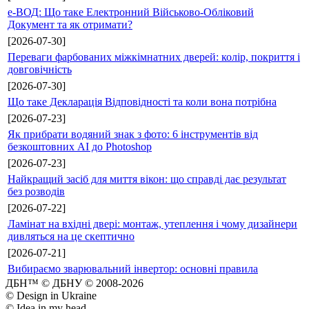
е-ВОД: Що таке Електронний Військово-Обліковий
Документ та як отримати?
[2026-07-30]
Переваги фарбованих міжкімнатних дверей: колір, покриття і
довговічність
[2026-07-30]
Що таке Декларація Відповідності та коли вона потрібна
[2026-07-23]
Як прибрати водяний знак з фото: 6 інструментів від
безкоштовних AI до Photoshop
[2026-07-23]
Найкращий засіб для миття вікон: що справді дає результат
без розводів
[2026-07-22]
Ламінат на вхідні двері: монтаж, утеплення і чому дизайнери
дивляться на це скептично
[2026-07-21]
Вибираємо зварювальний інвертор: основні правила
ДБН™ © ДБНУ © 2008-2026
© Design in Ukraine
© Idea in my head