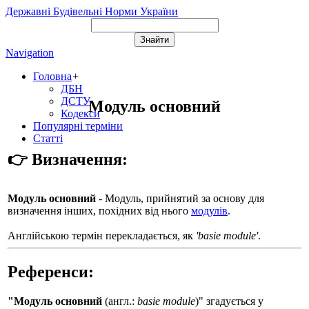
Державні Будівельні Норми України
Navigation
Головна
+
ДБН
ДСТУ
Модуль основний
Кодекси
Популярні терміни
Статті
👉 Визначення:
Модуль основний
- Модуль, прийнятий за основу для
визначення інших, похідних від нього
модулів
.
Англійською термін перекладається, як
'basie module'
.
Референси:
"Модуль основний
(англ.:
basie module
)" згадується у