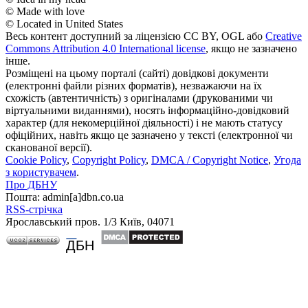
© Made with love
© Located in United States
Весь контент доступний за ліцензією CC BY, OGL або
Creative
Commons Attribution 4.0 International license
, якщо не зазначено
інше.
Розміщені на цьому порталі (сайті) довідкові документи
(електронні файли різних форматів), незважаючи на їх
схожість (автентичність) з оригіналами (друкованими чи
віртуальними виданнями), носять інформаційно-довідковий
характер (для некомерційної діяльності) і не мають статусу
офіційних, навіть якщо це зазначено у тексті (електронної чи
сканованої версії).
Cookie Policy
,
Copyright Policy
,
DMCA / Copyright Notice
,
Угода
з користувачем
.
Про ДБНУ
Пошта: admin[а]dbn.co.ua
RSS-стрічка
Ярославський пров. 1/3 Київ, 04071